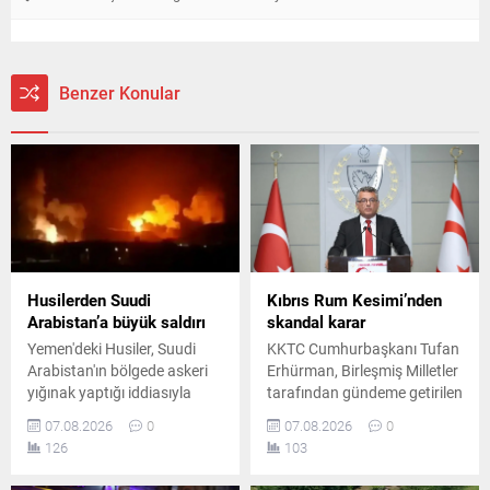
Benzer Konular
Husilerden Suudi
Kıbrıs Rum Kesimi’nden
Arabistan’a büyük saldırı
skandal karar
Yemen'deki Husiler, Suudi
KKTC Cumhurbaşkanı Tufan
Arabistan'ın bölgede askeri
Erhürman, Birleşmiş Milletler
yığınak yaptığı iddiasıyla
tarafından gündeme getirilen
hükümete bağlı kamplara
önemli bir adımın Rum
07.08.2026
0
07.08.2026
0
balistik füze ve İHA'larla
yönetimi tarafından geri
126
103
saldırı düzenlediğini
çevrildiğini duyurdu. Ada
duyurdu. Gerilimin tırmandığı
genelindeki güven artırıcı