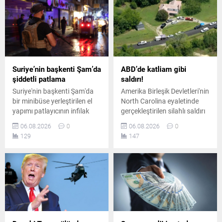
bölgede yüzden fazla ölü
tedbirler tartışılmaya devam
olduğu iddia edildi.
ediyor.
Suriye’nin başkenti Şam’da
ABD’de katliam gibi
şiddetli patlama
saldırı!
Suriye'nin başkenti Şam'da
Amerika Birleşik Devletleri'nin
bir minibüse yerleştirilen el
North Carolina eyaletinde
yapımı patlayıcının infilak
gerçekleştirilen silahlı saldırı
etmesi sonucu ölü ve
sonucunda çok sayıda kişi
06.08.2026
0
06.08.2026
0
yaralıların olduğu bildirildi.
hayatını kaybetti. Bölgeye
129
147
Saldırının Ceramana
çok sayıda ekip sevk edilirken
Mahallesi'nde gerçekleştiği
olayla ilgili kapsamlı bir
açıklandı.
soruşturma başlatıldı.