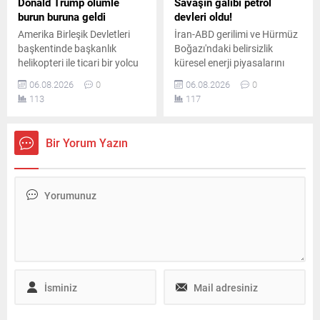
Donald Trump ölümle
Savaşın galibi petrol
burun buruna geldi
devleri oldu!
Amerika Birleşik Devletleri
İran-ABD gerilimi ve Hürmüz
başkentinde başkanlık
Boğazı'ndaki belirsizlik
helikopteri ile ticari bir yolcu
küresel enerji piyasalarını
uçağı havada tehlikeli
sarsarken, dünyanın en
06.08.2026
0
06.08.2026
0
biçimde yakınlaştı. Emniyet
büyük sekiz petrol şirketi yılın
113
117
sınırlarının ihlal edildiği olay
ikinci çeyreğinde toplam 93
sonrasında havacılık
milyar dolar kâr elde etti.
otoriteleri geniş çaplı
Bir Yorum Yazın
soruşturma başlattı.