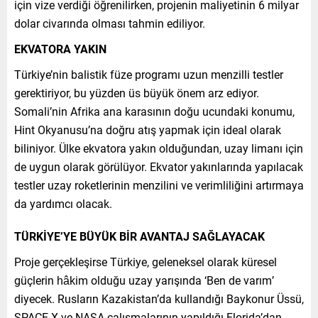
için vize verdiği öğrenilirken, projenin maliyetinin 6 milyar
dolar civarında olması tahmin ediliyor.
EKVATORA YAKIN
Türkiye’nin balistik füze programı uzun menzilli testler
gerektiriyor, bu yüzden üs büyük önem arz ediyor.
Somali’nin Afrika ana karasının doğu ucundaki konumu,
Hint Okyanusu’na doğru atış yapmak için ideal olarak
biliniyor. Ülke ekvatora yakın olduğundan, uzay limanı için
de uygun olarak görülüyor. Ekvator yakınlarında yapılacak
testler uzay roketlerinin menzilini ve verimliliğini artırmaya
da yardımcı olacak.
TÜRKİYE’YE BÜYÜK BİR AVANTAJ SAĞLAYACAK
Proje gerçekleşirse Türkiye, geleneksel olarak küresel
güçlerin hâkim olduğu uzay yarışında ‘Ben de varım’
diyecek. Rusların Kazakistan’da kullandığı Baykonur Üssü,
SPACE X ve NASA çalışmalarının yapıldığı Florida’dan