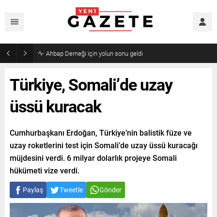
Mourinho’dan Arda Güler’e kötü haber
Türkiye, Somali’de uzay
üssü kuracak
Cumhurbaşkanı Erdoğan, Türkiye’nin balistik füze ve
uzay roketlerini test için Somali’de uzay üssü kuracağı
müjdesini verdi. 6 milyar dolarlık projeye Somali
hükümeti vize verdi.
Paylaş
Tweetle
Gönder