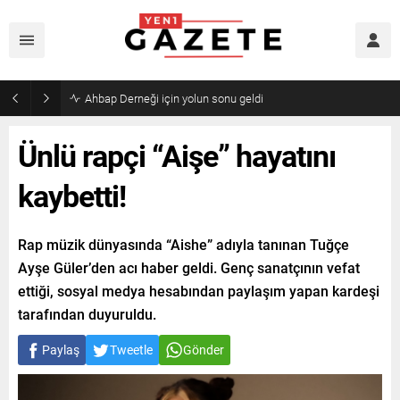
Mourinho’dan Arda Güler’e kötü haber
Ünlü rapçi “Aişe” hayatını
kaybetti!
Rap müzik dünyasında “Aishe” adıyla tanınan Tuğçe
Ayşe Güler’den acı haber geldi. Genç sanatçının vefat
ettiği, sosyal medya hesabından paylaşım yapan kardeşi
tarafından duyuruldu.
Paylaş
Tweetle
Gönder