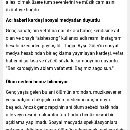
ailesi olmak üzere tüm sevenlerini ve müzik camiasını
üzüntüye boğdu.
Acı haberi kardeşi sosyal medyadan duyurdu
Genç sanatçının vefatına dair ilk acı haber, kendisine ait
olan ve onaylı “aishesong” kullanıcı adlı resmi Instagram
hesabı üzerinden paylaşıldı. Tuğçe Ayşe Güler’in sosyal
medya hesabından bir açıklama yayınlayan kardeşi, vefat
haberini şu kısa ve üzücü sözlerle kamuoyuna duyurdu:
“Ben kardeşiyim ablam vefat etti. Başımız sağolsun.”
Ölüm nedeni henüz bilinmiyor
Genç yaşta gelen bu ani ölümün ardından, müzikseverler
ve sanatçının takipçileri ölüm nedenini araştırmaya
başladı. Ancak genç rapçinin ani ölüm sebebi hakkında
aile veya resmi makamlar tarafından henüz resmi bir
açıklama yapılmadı. Sosyal medyada spekülasyonlara
yol açan iddialara karşın, ölümün arkasındaki nedene dair