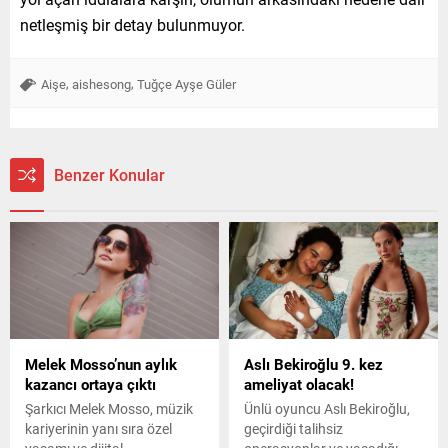
netleşmiş bir detay bulunmuyor.
,
,
Aişe
aishesong
Tuğçe Ayşe Güler
Benzer Konular
Melek Mosso’nun aylık
Aslı Bekiroğlu 9. kez
kazancı ortaya çıktı
ameliyat olacak!
Şarkıcı Melek Mosso, müzik
Ünlü oyuncu Aslı Bekiroğlu,
kariyerinin yanı sıra özel
geçirdiği talihsiz