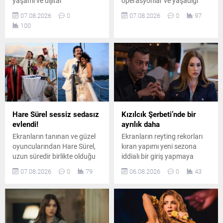
yaşamı ve dijital
operasyonlar ve yaşadığı
platformlardaki
ciddi sağlık sorunlarının
07.08.2026
0
07.08.2026
0
97
çalışmalarıyla da adından
ardından, sekiz ameliyatın
100
söz ettiriyor. Instagram’da
sonrasında dokuzuncu kez
ücretli abonelik sistemini
ameliyat masasına
kullanan Mosso’nun abone
yatacağını duyurdu.
sayısı ve buradan elde ettiği
aylık gelir belli oldu.
Hare Sürel sessiz sedasız
Kızılcık Şerbeti’nde bir
evlendi!
ayrılık daha
Ekranların tanınan ve güzel
Ekranların reyting rekorları
oyuncularından Hare Sürel,
kıran yapımı yeni sezona
uzun süredir birlikte olduğu
iddialı bir giriş yapmaya
öğretim görevlisi Oğuz Erdin
hazırlanıyor. Kadroda önemli
07.08.2026
0
79
06.08.2026
0
43
ile İstanbul Kuruçeşme'de
ayrılıklar yaşanırken diziye
düzenlenen sade bir törenle
sürpriz bir oyuncu dahil
dünyaevine girdi.
oluyor.