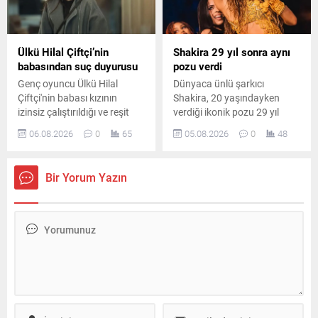
Ülkü Hilal Çiftçi’nin
Shakira 29 yıl sonra aynı
babasından suç duyurusu
pozu verdi
Genç oyuncu Ülkü Hilal
Dünyaca ünlü şarkıcı
Çiftçi'nin babası kızının
Shakira, 20 yaşındayken
izinsiz çalıştırıldığı ve reşit
verdiği ikonik pozu 29 yıl
olmadığı halde bir ilişki
sonra yeniden canlandırdı.
06.08.2026
0
65
05.08.2026
0
48
yaşadığı iddiasıyla savcılığa
Ünlü sanatçının paylaşımı
başvurdu. Yaşanan
kısa sürede sosyal medyada
gelişmeler magazin ve hukuk
büyük ilgi gördü.
Bir Yorum Yazın
kulislerinde geniş yankı
uyandırdı.