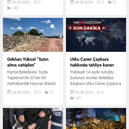
08.08.2026
0
08.08.2026
0
51
araca çarpmasıyla meydana
amacıyla bitişikteki 5 katlı
149
gelen kazada iki kişi
binada yaşayan 32 kişi
yaralandı. Yaralılar
tahliye edildi.
hastaneye kaldırılırken polis
inceleme başlattı.
Gökhan Yüksel “Satın
Utku Caner Çaykara
alma sahiplen”
hakkında tahliye kararı
Kartal Belediyesi, Tuzla
Yaklaşık 14 aydır tutuklu
Tepeören’de 33 bin 90
bulunan Avcılar Belediye
metrekarelik Hayvan Bakım
Başkanı Utku Caner Çaykara
Evi ve Doğal Yaşam Merkezi
hakkında tahliye kararı
08.08.2026
0
71
06.08.2026
0
için inşaat çalışmalarına
verildi. Kararın ardından
167
başladı. Projede geniş yeşil
yargı sürecinin tutuksuz
alanlar ve modern bakım
olarak devam edeceği
üniteleri yer alacak.
öğrenildi.