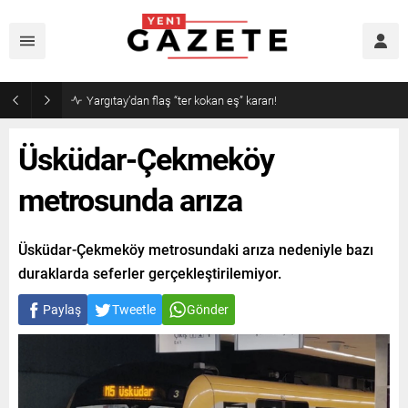
Narin cinayetinde amcadan olay mektup!
Üsküdar-Çekmeköy
metrosunda arıza
Üsküdar-Çekmeköy metrosundaki arıza nedeniyle bazı
duraklarda seferler gerçekleştirilemiyor.
Paylaş
Tweetle
Gönder