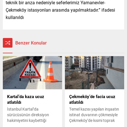
teknik bir arıza nedeniyle seferlerimiz Yamanevler-
Çekmeköy istasyonları arasında yapılmaktadır.” ifadesi
kullanıldı
Benzer Konular
Kartal’da kaza ucuz
Çekmeköy’de facia ucuz
atlatıldı
atlatıldı
İstanbul Kartal’da
Temel kazısı yapılan inşaatın
sürücüsünün direksiyon
istinat duvarının çökmesiyle
hakimiyetini kaybettiği
Çekmeköy’de kısmi toprak
otomobilin park halindeki üç
kayması yaşandı. Tedbir