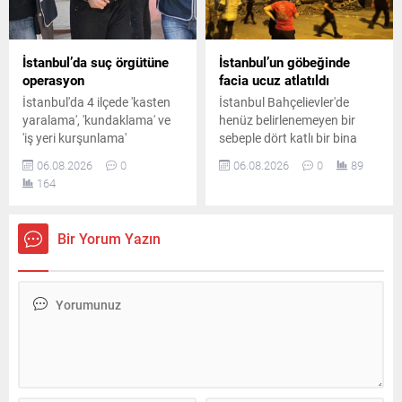
İstanbul’da suç örgütüne
İstanbul’un göbeğinde
operasyon
facia ucuz atlatıldı
İstanbul'da 4 ilçede 'kasten
İstanbul Bahçelievler'de
yaralama', 'kundaklama' ve
henüz belirlenemeyen bir
'iş yeri kurşunlama'
sebeple dört katlı bir bina
olaylarına karıştıkları
büyük bir gürültüyle yıkıldı.
06.08.2026
0
06.08.2026
0
89
belirlenen suç örgütüne
Şans eseri daha önceden
164
yönelik düzenlenen
tahliye edilmiş olan yapıda
operasyonda 7 şüpheli
olay nedeniyle geniş çaplı
gözaltına alındı.
güvenlik önlemleri alındı.
Bir Yorum Yazın
Operasyonda 1 çelik yelek ile
1 ruhsatsız tabanca ele
geçirildi.