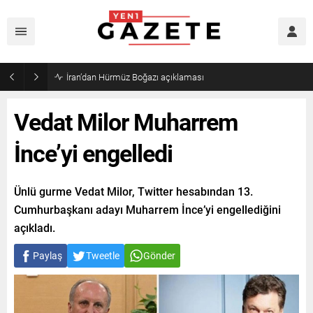
Öğrenci affı yürürlüğe girdi!
Vedat Milor Muharrem
İnce’yi engelledi
Ünlü gurme Vedat Milor, Twitter hesabından 13.
Cumhurbaşkanı adayı Muharrem İnce’yi engellediğini
açıkladı.
Paylaş
Tweetle
Gönder