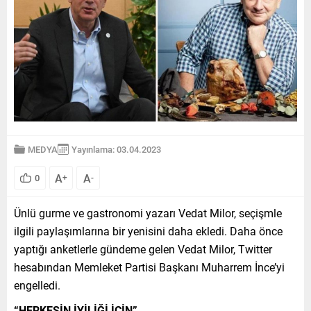
MEDYA
Yayınlama: 03.04.2023
A
A
0
+
-
Ünlü gurme ve gastronomi yazarı Vedat Milor, seçişmle
ilgili paylaşımlarına bir yenisini daha ekledi. Daha önce
yaptığı anketlerle gündeme gelen Vedat Milor, Twitter
hesabından Memleket Partisi Başkanı Muharrem İnce’yi
engelledi.
“HERKESİN İYİLİĞİ İÇİN”