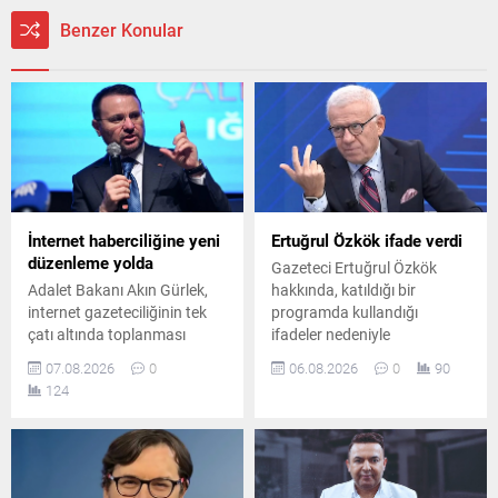
Benzer Konular
İnternet haberciliğine yeni
Ertuğrul Özkök ifade verdi
düzenleme yolda
Gazeteci Ertuğrul Özkök
Adalet Bakanı Akın Gürlek,
hakkında, katıldığı bir
internet gazeteciliğinin tek
programda kullandığı
çatı altında toplanması
ifadeler nedeniyle
gerektiğini belirterek yeni bir
"Cumhurbaşkanı'na hakaret"
07.08.2026
0
06.08.2026
0
90
yasal düzenlemeye ihtiyaç
suçlamasıyla re'sen
124
olduğunu söyledi. Gürlek,
soruşturma başlatıldı.
sosyal medya yasası
Ertuğrul Özkök, ifade vermek
çalışmalarına da değindi.
üzere İstanbul Adalet
Sarayı'na gitti.