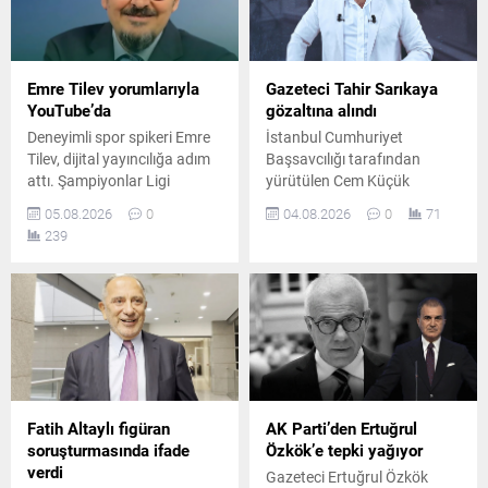
Emre Tilev yorumlarıyla
Gazeteci Tahir Sarıkaya
YouTube’da
gözaltına alındı
Deneyimli spor spikeri Emre
İstanbul Cumhuriyet
Tilev, dijital yayıncılığa adım
Başsavcılığı tarafından
attı. Şampiyonlar Ligi
yürütülen Cem Küçük
aünlatımları ile hafızalara
soruşturması kapsamında
05.08.2026
0
04.08.2026
0
71
kazınan Emre Tilev, kurduğu
gazeteci Tahir Sarıkaya
239
YouTube kanalında her
gözaltına alındı.
sabah spor gündemini
Soruşturmada mali
değerlendirecek.
hareketlere ilişkin
incelemelerin sürdüğü
bildirildi.
Fatih Altaylı figüran
AK Parti’den Ertuğrul
soruşturmasında ifade
Özkök’e tepki yağıyor
verdi
Gazeteci Ertuğrul Özkök