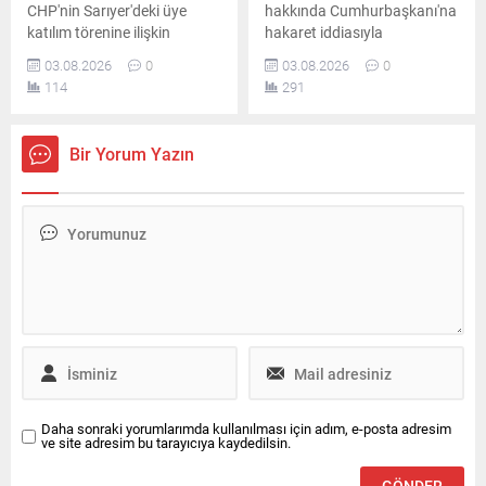
CHP'nin Sarıyer'deki üye
hakkında Cumhurbaşkanı'na
katılım törenine ilişkin
hakaret iddiasıyla
yürütülen soruşturma
soruşturma başlatılmasının
03.08.2026
0
03.08.2026
0
kapsamında gazeteci Fatih
ardından AK Parti Sözcüsü
114
291
Altaylı, İstanbul Adalet
Ömer Çelik açıklamalarda
Sarayı'na gelerek ifade verdi.
bulundu. Ömer Çelik,
Altaylı, adliye girişinde basın
Ertuğrul Özkök'ün sözlerine
Bir Yorum Yazın
mensuplarının sorularını
tepki gösterdi.
yanıtladı.
Daha sonraki yorumlarımda kullanılması için adım, e-posta adresim
ve site adresim bu tarayıcıya kaydedilsin.