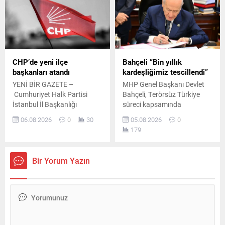
çalışmaların kararlılıkla
öncesinde gerçekleştirildi.
sürdürüleceği vurgulandı.
CHP’de yeni ilçe
Bahçeli “Bin yıllık
başkanları atandı
kardeşliğimiz tescillendi”
YENİ BİR GAZETE –
MHP Genel Başkanı Devlet
Cumhuriyet Halk Partisi
Bahçeli, Terörsüz Türkiye
İstanbul İl Başkanlığı
süreci kapsamında
temmuz ayının 21. gününde
hazırlanan çerçeve yasa
06.08.2026
0
30
05.08.2026
0
yaptığı duyuruyla çok sayıda
teklifine ilişkin
179
ilçe başkanı ile yönetimlerini
değerlendirmelerde bulundu.
tüzüğe ve parti disiplinine
Bahçeli, atılan imzaların
aykırı faaliyetler gerekçesiyle
önemli bir adım olduğunu
Bir Yorum Yazın
görevden uzaklaştırmıştı.
söyledi.
İlgili başkanların disiplin
kuruluna sevk edilmesinin
ardından teşkilatlarda yeni
bir yapılanma sürecine girildi.
Resmî duyurunun kısa
sürede yapılması bekleniyor