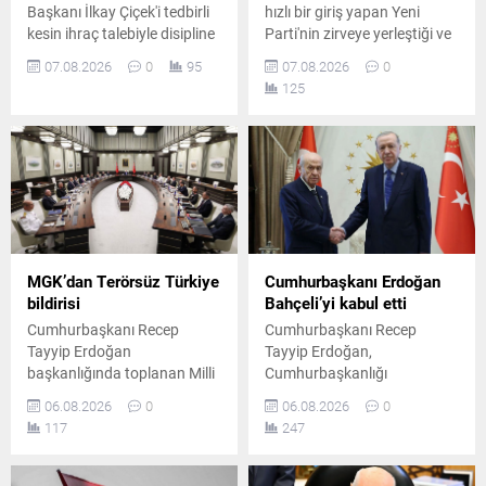
Başkanı İlkay Çiçek'i tedbirli
hızlı bir giriş yapan Yeni
kesin ihraç talebiyle disipline
Parti'nin zirveye yerleştiği ve
sevk etti. Kararın, parti
AK Parti'nin ikinci sırada yer
07.08.2026
0
95
07.08.2026
0
ilkeleri ve örgüt disiplini
aldığı ankette, CHP ve
125
kapsamında yapılan
MHP'nin yaşadığı tarihi oy
değerlendirmeler sonucunda
kaybı ile yüzde 5 bandına
alındığı açıklandı.
gerilemeleri dikkat çekti.
MGK’dan Terörsüz Türkiye
Cumhurbaşkanı Erdoğan
bildirisi
Bahçeli’yi kabul etti
Cumhurbaşkanı Recep
Cumhurbaşkanı Recep
Tayyip Erdoğan
Tayyip Erdoğan,
başkanlığında toplanan Milli
Cumhurbaşkanlığı
Güvenlik Kurulu'nun
Külliyesi'nde MHP Genel
06.08.2026
0
06.08.2026
0
ardından yayımlanan
Başkanı Devlet Bahçeli ile bir
117
247
bildiride, "Terörsüz Türkiye"
araya geldi. Yaklaşık 45
ve "Terörsüz Bölge"
dakika süren görüşme, Milli
hedeflerine yönelik
Güvenlik Kurulu toplantısı