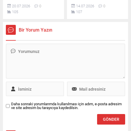
uyarınca, yapay zekâ
gelerek dijital bağımlılıkla
20.07.2026
0
14.07.2026
0
hizmetlerinin kullanıcıları
mücadele yollarını, ekran
105
107
duygusal bağımlılığa
süresini azaltmanın
yöneltebilecek içerikler
yöntemlerini ve sağlıklı
üretmesi yasaklandı.
teknoloji kullanımını paylaştı.
Bir Yorum Yazın
Daha sonraki yorumlarımda kullanılması için adım, e-posta adresim
ve site adresim bu tarayıcıya kaydedilsin.