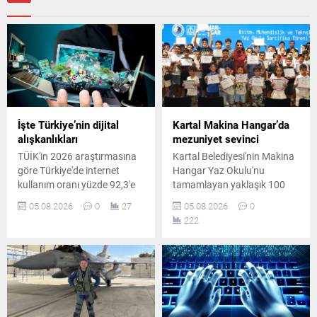
İşte Türkiye’nin dijital
Kartal Makina Hangar’da
alışkanlıkları
mezuniyet sevinci
TÜİK'in 2026 araştırmasına
Kartal Belediyesi'nin Makina
göre Türkiye'de internet
Hangar Yaz Okulu'nu
kullanım oranı yüzde 92,3'e
tamamlayan yaklaşık 100
yükseldi. En çok kullanılan
öğrenci, düzenlenen törenle
05.08.2026
0
27
05.08.2026
0
sosyal medya ve
sertifikalarını aldı.
222
mesajlaşma uygulaması ise
Programda robotik kodlama
yüzde 90 ile WhatsApp oldu.
ve mühendislik eğitimleri öne
çıktı.