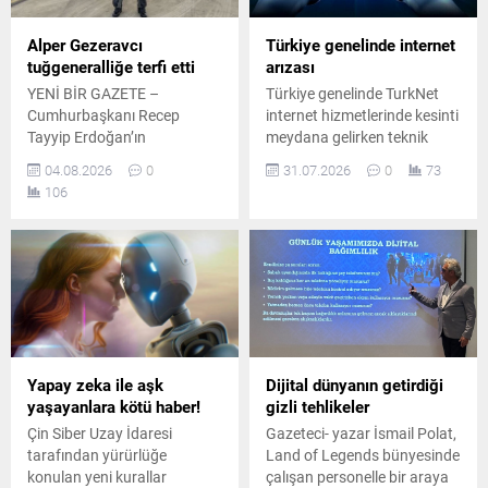
Alper Gezeravcı
Türkiye genelinde internet
tuğgeneralliğe terfi etti
arızası
YENİ BİR GAZETE –
Türkiye genelinde TurkNet
Cumhurbaşkanı Recep
internet hizmetlerinde kesinti
Tayyip Erdoğan’ın
meydana gelirken teknik
başkanlığında
ekipler arızanın giderilmesi
04.08.2026
0
31.07.2026
0
73
Cumhurbaşkanlığı
için sahada çalışmalarını
106
Külliyesi’nde gerçekleştirilen
sürdürdüğünü duyurdu.
Yüksek Askeri Şura (YAŞ)
toplantısının ardından Türk
Silahlı Kuvvetleri’ndeki terfi
ve atama kararları
kamuoyuna duyuruldu.
Kararlar kapsamında 25
general ve amiral bir üst
rütbeye yükselirken, 69 albay
Yapay zeka ile aşk
Dijital dünyanın getirdiği
da general ve amiralliğe terfi
yaşayanlara kötü haber!
gizli tehlikeler
etti. Terfi eden isimler
Çin Siber Uzay İdaresi
Gazeteci- yazar İsmail Polat,
arasında Türkiye’nin...
tarafından yürürlüğe
Land of Legends bünyesinde
konulan yeni kurallar
çalışan personelle bir araya