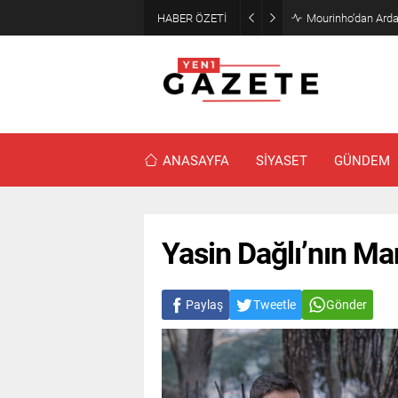
HABER ÖZETİ
Mourinho’dan Arda
ANASAYFA
SİYASET
GÜNDEM
Yasin Dağlı’nın Ma
Paylaş
Tweetle
Gönder