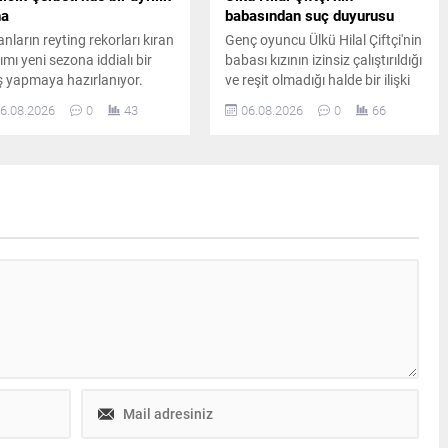
ha
babasından suç duyurusu
anların reyting rekorları kıran
Genç oyuncu Ülkü Hilal Çiftçi'nin
ımı yeni sezona iddialı bir
babası kızının izinsiz çalıştırıldığı
iş yapmaya hazırlanıyor.
ve reşit olmadığı halde bir ilişki
roda önemli ayrılıklar
yaşadığı iddiasıyla savcılığa
6.08.2026
0
43
06.08.2026
0
66
anırken diziye sürpriz bir
başvurdu. Yaşanan gelişmeler
ncu dahil oluyor.
magazin ve hukuk kulislerinde
geniş yankı uyandırdı.