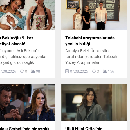
ı Bekiroğlu 9. kez
Telebehi araştırmalarında
liyat olacak!
yeni iş birliği
ü oyuncu Aslı Bekiroğlu,
Antalya Belek Üniversitesi
irdiği talihsiz operasyonlar
tarafından yürütülen Telebehi
yaşadığı ciddi sağlık
Yüzey Araştırmaları
unlarının ardından, sekiz
kapsamında araştırma heyeti,
7.08.2026
0
98
07.08.2026
0
156
liyatın sonrasında
Fethiye Belediye Başkanı Alim
uzuncu kez ameliyat
Karaca'yı ziyaret ederek kültürel
asına yatacağını duyurdu.
mirasın korunmasına yönelik
yürütülen çalışmaları
değerlendirdi.
ılcık Şerbeti’nde bir ayrılık
Ülkü Hilal Çiftçi’nin