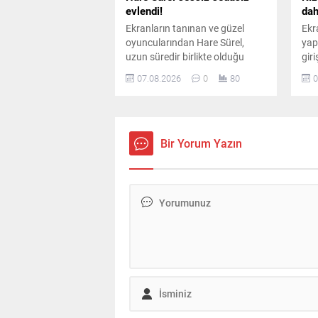
evlendi!
da
Ekranların tanınan ve güzel
Ekr
oyuncularından Hare Sürel,
yap
uzun süredir birlikte olduğu
gir
öğretim görevlisi Oğuz Erdin ile
Kad
07.08.2026
0
80
0
İstanbul Kuruçeşme'de
yaş
düzenlenen sade bir törenle
oyu
dünyaevine girdi.
Bir Yorum Yazın