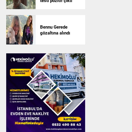
testi pozitif çıktı
Bennu Gerede
gözaltına alındı