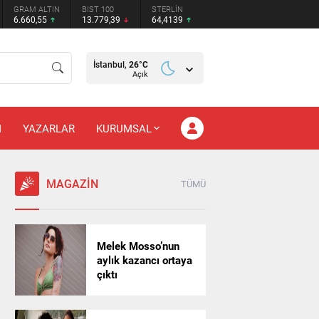
GRAM ALTIN
BIST 100
STERLİN
6.660,55
13.779,39
64,4139
İstanbul,
26
°C
Açık
M
YAZARLAR
KURUMSAL
MAGAZİN
TÜMÜ
Melek Mosso’nun
aylık kazancı ortaya
çıktı