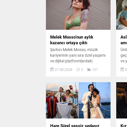
Melek Mosso’nun aylık
Asl
kazancı ortaya çıktı
ame
Şarkıcı Melek Mosso, müzik
Ünl
kariyerinin yanı sıra özel yaşamı
geç
ve dijital platformlardaki
ve 
çalışmalarıyla da adından söz
sor
07.08.2026
0
101
0
ettiriyor. Instagram’da ücretli
ame
abonelik sistemini kullanan
dok
Mosso’nun abone sayısı ve
mas
buradan elde ettiği aylık gelir
belli oldu.
Hare Sürel sessiz sedasız
Kız