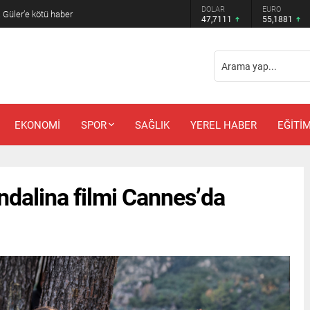
DOLAR
EURO
 Güler’e kötü haber
47,7111
55,1881
EKONOMİ
SPOR
SAĞLIK
YEREL HABER
EĞİTİ
ndalina filmi Cannes’da