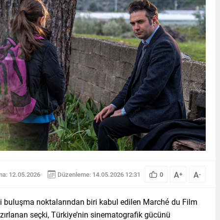
A
A
ma: 12.05.2026
Düzenleme: 14.05.2026 12:31
0
+
-
 buluşma noktalarından biri kabul edilen Marché du Film
rlanan seçki, Türkiye’nin sinematografik gücünü