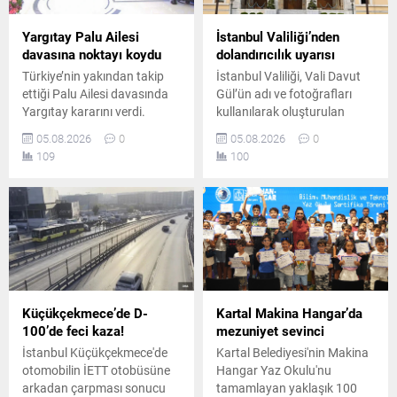
Yargıtay Palu Ailesi
İstanbul Valiliği’nden
davasına noktayı koydu
dolandırıcılık uyarısı
Türkiye’nin yakından takip
İstanbul Valiliği, Vali Davut
ettiği Palu Ailesi davasında
Gül’ün adı ve fotoğrafları
Yargıtay kararını verdi.
kullanılarak oluşturulan
Melike Tahnal’ın ölümüne
sahte sosyal medya
05.08.2026
0
05.08.2026
0
ilişkin davada Tuncer
hesapları üzerinden yapılan
109
100
Ustael’e verilen müebbet
dolandırıcılık girişimlerine
hapis cezası onanırken, diğer
karşı vatandaşları uyardı.
sanıklar hakkındaki beraat
kararları kesinleşti.
Küçükçekmece’de D-
Kartal Makina Hangar’da
100’de feci kaza!
mezuniyet sevinci
İstanbul Küçükçekmece'de
Kartal Belediyesi'nin Makina
otomobilin İETT otobüsüne
Hangar Yaz Okulu'nu
arkadan çarpması sonucu
tamamlayan yaklaşık 100