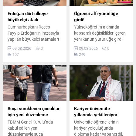
Erdoğan dört ülkeye
Öğrenci affı yürürlüğe
büyükelçi atadı
girdi!
Cumhurbaşkanı Recep
Yükseköğretim alanında
Tayyip Erdoğan’ın imzasıyla
kapsamlı değişiklikler içeren
yapılan büyükelçi atamaları
yeni kanun yürürlüğe girdi.
Resmi Gazete’de yayımlandı.
Düzenlemeyle öğrenci affı,
09.08.2026
0
09.08.2026
0
Dört farklı diplomatik göreve
azami öğrenim süresi,
107
249
yeni isimler getirildi.
akademik disiplin, öğretim
üyeleri ve araştırma
faaliyetlerine ilişkin yeni
hükümler getirildi.
Suça sürüklenen çocuklar
Kariyer üniversite
için yeni düzenleme
yıllarında şekilleniyor
TBMM Genel Kurulu’nda
Üniversite öğrencilerinin
kabul edilen yeni
kariyer yolculuğunda
düzenlemeyle suça
diploma kadar yabancı dil,