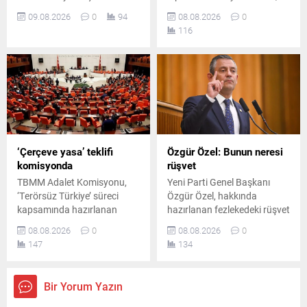
sürüklenen çocuklara ilişkin
teknoloji bilgisi, staj ve
09.08.2026
0
94
08.08.2026
0
önemli değişiklikler hayata
uygulamalı deneyimin de
116
geçiriliyor. Yasal düzenleme,
belirleyici olduğunu belirten
çocukların adli süreçlerini
Prof. Dr. Abdullah Kuzu,
yeniden şekillendiriyor.
gençlere önemli mesajlar
verdi.
‘Çerçeve yasa’ teklifi
Özgür Özel: Bunun neresi
komisyonda
rüşvet
TBMM Adalet Komisyonu,
Yeni Parti Genel Başkanı
‘Terörsüz Türkiye’ süreci
Özgür Özel, hakkında
kapsamında hazırlanan
hazırlanan fezlekedeki rüşvet
çerçeve yasa teklifini
iddiasına tepki göstererek,
08.08.2026
0
08.08.2026
0
görüşmek üzere toplandı.
kurultay masrafları için para
147
134
Toplantıda iktidar ve
verilmiş olsa bile bunun
muhalefet milletvekilleri
rüşvet sayılamayacağını
arasında usul ve içerik
savundu.
Bir Yorum Yazın
tartışmaları yaşandı.