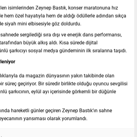
len isimlerinden Zeynep Bastık, konser maratonuna hız
hem özel hayatıyla hem de aldığı ödüllerle adından sıkça
de siyah mini elbisesiyle göz doldurdu.
 sahnede sergilediği sıra dışı ve enerjik dans performansı,
arafından büyük alkış aldı. Kısa sürede dijital
ünlü şarkıcıyı sosyal medya gündeminin ilk sıralarına taşıdı.
leniyor
ırlıklarıyla da magazin dünyasının yakın takibinde olan
 süreç geçiriyor. Bir süredir birlikte olduğu oyuncu sevgilisi
nlü şarkıcının, eylül ayı içerisinde görkemli bir düğünle
nda hareketli günler geçiren Zeynep Bastık’ın sahne
k heyecanının yansıması olarak yorumlandı.