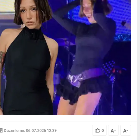
A
A
Düzenleme: 06.07.2026 12:39
0
+
-