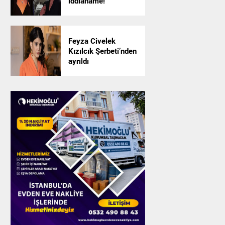
iddianame!
Feyza Civelek
Kızılcık Şerbeti’nden
ayrıldı