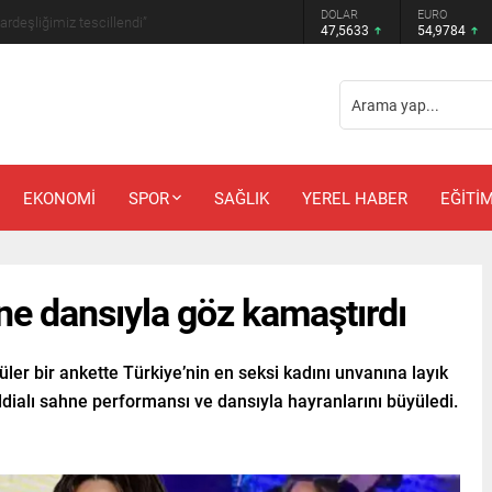
DOLAR
EURO
anbul’a nem uyarısı
47,5633
54,9784
EKONOMİ
SPOR
SAĞLIK
YEREL HABER
EĞİTİ
ne dansıyla göz kamaştırdı
er bir ankette Türkiye’nin en seksi kadını unvanına layık
ddialı sahne performansı ve dansıyla hayranlarını büyüledi.