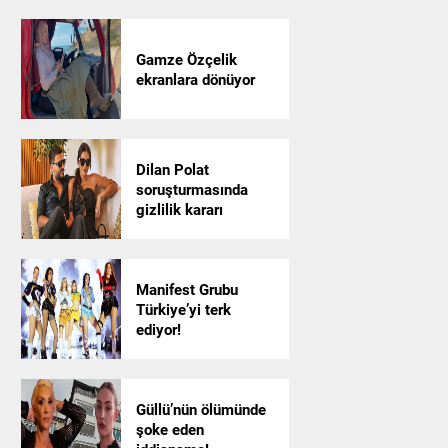
Gamze Özçelik
ekranlara dönüyor
Dilan Polat
soruşturmasında
gizlilik kararı
Manifest Grubu
Türkiye’yi terk
ediyor!
Güllü’nün ölümünde
şoke eden