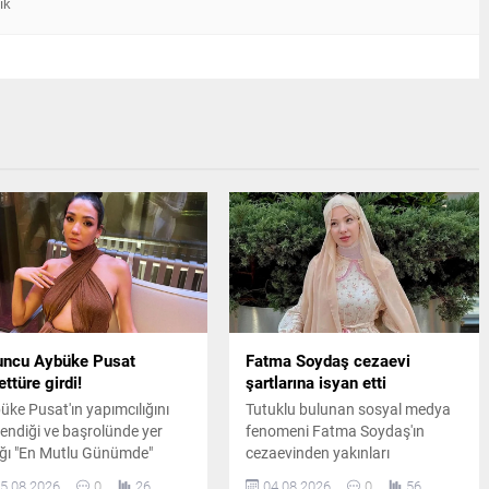
ık
uncu Aybüke Pusat
Fatma Soydaş cezaevi
ettüre girdi!
şartlarına isyan etti
üke Pusat'ın yapımcılığını
Tutuklu bulunan sosyal medya
lendiği ve başrolünde yer
fenomeni Fatma Soydaş'ın
ığı "En Mutlu Günümde"
cezaevinden yakınları
inden ilk kareler paylaşıldı.
aracılığıyla gönderdiği öne
5.08.2026
0
26
04.08.2026
0
56