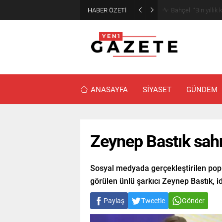
HABER ÖZETİ
Meteorolojiden İst
ANASAYFA
SİYASET
GÜNDEM
Zeynep Bastık sah
Sosyal medyada gerçekleştirilen popül
görülen ünlü şarkıcı Zeynep Bastık, i
Paylaş
Tweetle
Gönder