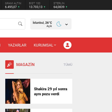
GRAM ALTIN
BIST 100
STERLİN
6.495,07
13.703,13
64,0839
İstanbul,
26
°C
Açık
M
YAZARLAR
KURUMSAL
MAGAZİN
TÜMÜ
Shakira 29 yıl sonra
aynı pozu verdi