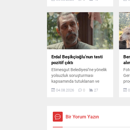
paylaşımı kısa sürede sosyal
Oyu
medyada büyük ilgi gördü.
kar
gör
Erdal Beşikçioğlu’nun testi
Ben
pozitif çıktı
alı
Etimesgut Belediyesi’ne yönelik
Fot
yolsuzluk soruşturması
Ger
kapsamında tutuklanan ve
pro
görevden uzaklaştırılan Belediye
kul
04.08.2026
0
27
0
Başkanı Erdal Beşikçioğlu’nun
"mü
laboratuvar incelemesinde esrar
sor
testinin pozitif çıktığı bildirildi.
sor
göz
Bir Yorum Yazın