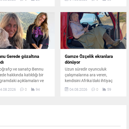
ncunun canlandırdığı
sürülen mesajında pişmanlığını
akter için kullandığı yeni
dile getirdiği ve tahliye talebinde
ünüm dikkat çekti.
bulunduğu iddia edildi.
nu Gerede gözaltına
Gamze Özçelik ekranlara
ndı
dönüyor
oğrafçı ve sanatçı Bennu
Uzun süredir oyunculuk
ede hakkında katıldığı bir
çalışmalarına ara veren,
gramdaki açıklamaları ve
kendisini Afrika'daki ihtiyaç
landığı ifadeler nedeniyle
sahiplerine hayır işlerine adayan
4.08.2026
0
94
04.08.2026
0
59
stehcenlik" suçlamasıyla
oyuncu Gamze Özçelik, yeni dizi
uşturma başlatıldı. Gerede,
projesi Operasyon Alesta ile
uşturma kapsamında
yeniden izleyici karşısına
altına alındı.
çıkmaya hazırlanıyor.