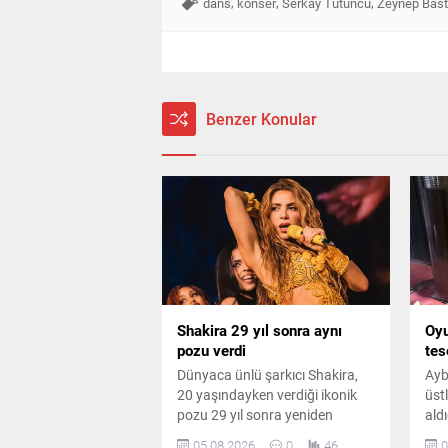
,
,
,
dans
konser
Serkay Tütüncü
Zeynep Bast
Benzer Konular
Shakira 29 yıl sonra aynı
Oy
pozu verdi
tes
Dünyaca ünlü şarkıcı Shakira,
Ayb
20 yaşındayken verdiği ikonik
üst
pozu 29 yıl sonra yeniden
ald
canlandırdı. Ünlü sanatçının
film
05.08.2026
0
46
0