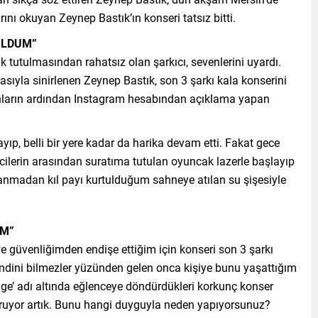
rını okuyan Zeynep Bastık’ın konseri tatsız bitti.
ULDUM”
k tutulmasından rahatsız olan şarkıcı, sevenlerini uyardı.
asıyla sinirlenen Zeynep Bastık, son 3 şarkı kala konserini
 anların ardından Instagram hesabından açıklama yapan
ıp, belli bir yere kadar da harika devam etti. Fakat gece
ilerin arasından suratıma tutulan oyuncak lazerle başlayıp
alanmadan kıl payı kurtulduğum sahneye atılan su şişesiyle
İM”
 güvenliğimden endişe ettiğim için konseri son 3 şarkı
endini bilmezler yüzünden gelen onca kişiye bunu yaşattığım
ange’ adı altında eğlenceye döndürdükleri korkunç konser
uşturuyor artık. Bunu hangi duyguyla neden yapıyorsunuz?