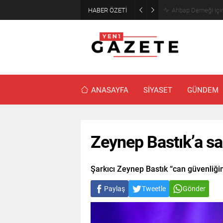
HABER ÖZETİ
Mourinho’dan Arda
ANASAYFA
SİYASET
GÜNDEM
Zeynep Bastık’a sah
Şarkıcı Zeynep Bastık “can güvenliğim
Paylaş
Tweetle
Gönder