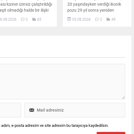
sı kızının izinsiz çalıştırıldığı
20 yaşındayken verdiği ikonik
eşit olmadığı halde bir ilişki
pozu 29 yıl sonra yeniden
adığı iddiasıyla savcılığa
canlandırdı. Ünlü sanatçının
6.08.2026
0
65
05.08.2026
0
49
vurdu. Yaşanan gelişmeler
paylaşımı kısa sürede sosyal
azin ve hukuk kulislerinde
medyada büyük ilgi gördü.
iş yankı uyandırdı.
 adım, e-posta adresim ve site adresim bu tarayıcıya kaydedilsin.