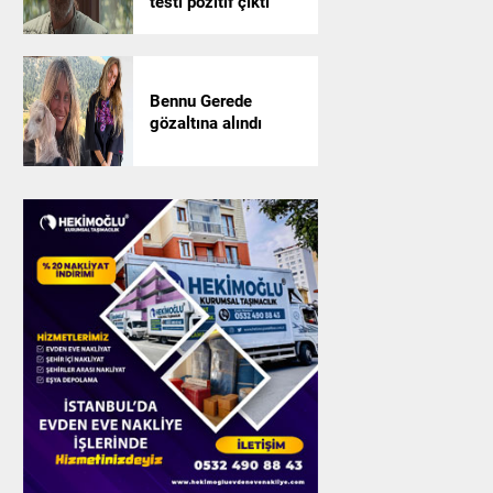
testi pozitif çıktı
Bennu Gerede
gözaltına alındı