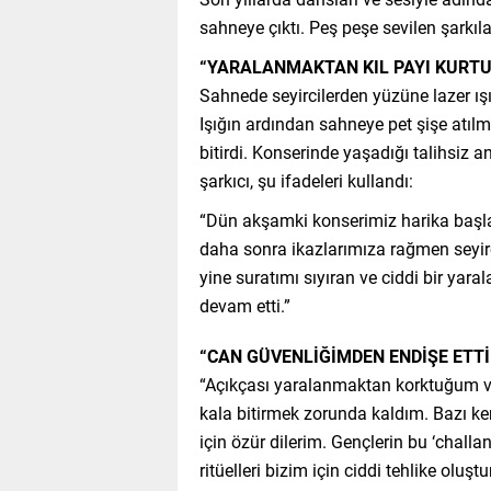
sahneye çıktı. Peş peşe sevilen şarkıla
“YARALANMAKTAN KIL PAYI KURT
Sahnede seyircilerden yüzüne lazer ışı
Işığın ardından sahneye pet şişe atılm
bitirdi. Konserinde yaşadığı talihsiz
şarkıcı, şu ifadeleri kullandı:
“Dün akşamki konserimiz harika başlay
daha sonra ikazlarımıza rağmen seyirc
yine suratımı sıyıran ve ciddi bir yar
devam etti.”
“CAN GÜVENLİĞİMDEN ENDİŞE ETT
“Açıkçası yaralanmaktan korktuğum ve
kala bitirmek zorunda kaldım. Bazı k
için özür dilerim. Gençlerin bu ‘chall
ritüelleri bizim için ciddi tehlike ol