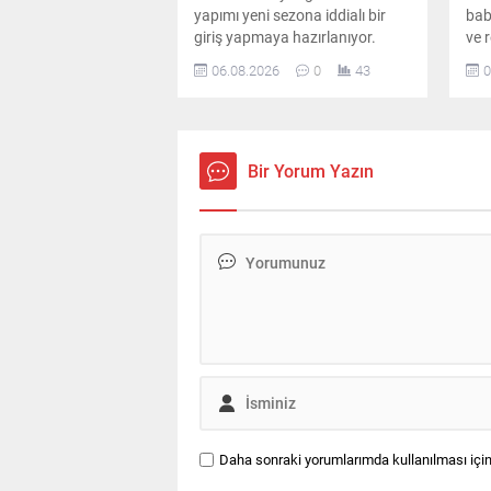
yapımı yeni sezona iddialı bir
baba
giriş yapmaya hazırlanıyor.
ve r
Kadroda önemli ayrılıklar
yaş
06.08.2026
0
43
0
yaşanırken diziye sürpriz bir
baş
oyuncu dahil oluyor.
mag
gen
Bir Yorum Yazın
Daha sonraki yorumlarımda kullanılması için