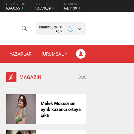
GRAM ALTIN
BIST 100
STERLİN
6.660,55
13.779,39
64,4139
İstanbul,
26
°C
Açık
M
YAZARLAR
KURUMSAL
MAGAZİN
TÜMÜ
Melek Mosso’nun
aylık kazancı ortaya
çıktı