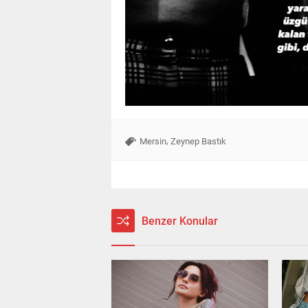
,
Mersin
Zeynep Bastık
Benzer Konular