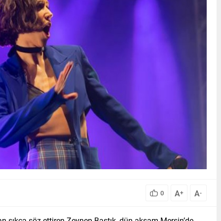
A
A
0
+
-
dan sıkça söz ettiren Zeynep Bastık, dün akşam Mersin’de