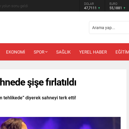
DOLAR
EURO
 Güler’e kötü haber
47,7111
55,1881
EKONOMİ
SPOR
SAĞLIK
YEREL HABER
EĞİTİ
nede şişe fırlatıldı
 tehlikede” diyerek sahneyi terk etti!