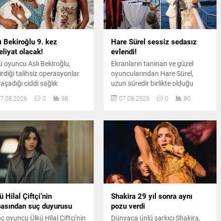
ı Bekiroğlu 9. kez
Hare Sürel sessiz sedasız
liyat olacak!
evlendi!
ü oyuncu Aslı Bekiroğlu,
Ekranların tanınan ve güzel
irdiği talihsiz operasyonlar
oyuncularından Hare Sürel,
yaşadığı ciddi sağlık
uzun süredir birlikte olduğu
unlarının ardından, sekiz
öğretim görevlisi Oğuz Erdin ile
7.08.2026
0
98
07.08.2026
0
80
liyatın sonrasında
İstanbul Kuruçeşme'de
uzuncu kez ameliyat
düzenlenen sade bir törenle
asına yatacağını duyurdu.
dünyaevine girdi.
ü Hilal Çiftçi’nin
Shakira 29 yıl sonra aynı
asından suç duyurusu
pozu verdi
ç oyuncu Ülkü Hilal Çiftçi'nin
Dünyaca ünlü şarkıcı Shakira,