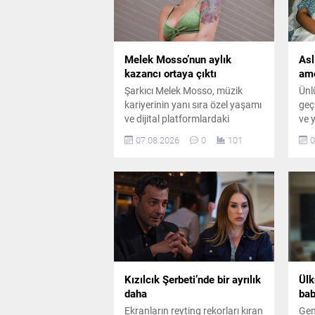
Melek Mosso’nun aylık
Asl
kazancı ortaya çıktı
ame
Şarkıcı Melek Mosso, müzik
Ünl
kariyerinin yanı sıra özel yaşamı
geç
ve dijital platformlardaki
ve 
çalışmalarıyla da adından söz
sor
07.08.2026
0
101
0
ettiriyor. Instagram’da ücretli
ame
abonelik sistemini kullanan
dok
Mosso’nun abone sayısı ve
mas
buradan elde ettiği aylık gelir
belli oldu.
Kızılcık Şerbeti’nde bir ayrılık
Ülk
daha
bab
Ekranların reyting rekorları kıran
Gen