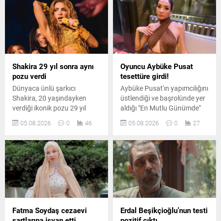
oluyor.
gelişmeler magazin ve hukuk
kulislerinde geniş yankı
uyandırdı.
Shakira 29 yıl sonra aynı
Oyuncu Aybüke Pusat
pozu verdi
tesettüre girdi!
Dünyaca ünlü şarkıcı
Aybüke Pusat'ın yapımcılığını
Shakira, 20 yaşındayken
üstlendiği ve başrolünde yer
verdiği ikonik pozu 29 yıl
aldığı "En Mutlu Günümde"
sonra yeniden canlandırdı.
filminden ilk kareler
05.08.2026
0
46
05.08.2026
0
27
Ünlü sanatçının paylaşımı
paylaşıldı. Oyuncunun
kısa sürede sosyal medyada
canlandırdığı karakter için
büyük ilgi gördü.
kullandığı yeni görünüm
dikkat çekti.
Fatma Soydaş cezaevi
Erdal Beşikçioğlu’nun testi
şartlarına isyan etti
pozitif çıktı