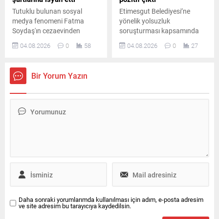
Tutuklu bulunan sosyal
Etimesgut Belediyesi’ne
medya fenomeni Fatma
yönelik yolsuzluk
Soydaş'ın cezaevinden
soruşturması kapsamında
yakınları aracılığıyla
tutuklanan ve görevden
04.08.2026
0
58
04.08.2026
0
27
gönderdiği öne sürülen
uzaklaştırılan Belediye
mesajında pişmanlığını dile
Başkanı Erdal
getirdiği ve tahliye talebinde
Beşikçioğlu’nun laboratuvar
Bir Yorum Yazın
bulunduğu iddia edildi.
incelemesinde esrar testinin
pozitif çıktığı bildirildi.
Daha sonraki yorumlarımda kullanılması için adım, e-posta adresim
ve site adresim bu tarayıcıya kaydedilsin.