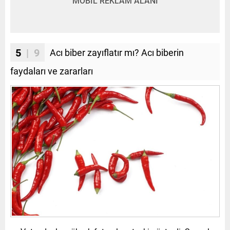
MOBİL REKLAM ALANI
5
| 9
Acı biber zayıflatır mı? Acı biberin
faydaları ve zararları