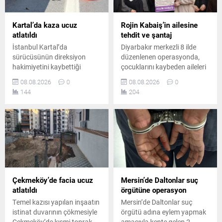
Kartal’da kaza ucuz
Rojin Kabaiş’in ailesine
atlatıldı
tehdit ve şantaj
İstanbul Kartal’da
Diyarbakır merkezli 8 ilde
sürücüsünün direksiyon
düzenlenen operasyonda,
hakimiyetini kaybettiği
çocuklarını kaybeden aileleri
otomobilin park halindeki üç
tehdit ve şantajla hedef
08.08.2026
0
08.08.2026
0
araca çarpmasıyla meydana
aldığı belirlenen 10 şüpheli
144
204
gelen kazada iki kişi
yakalandı. Şüphelilerden 2’si
yaralandı. Yaralılar
tutuklandı, diğerleri hakkında
hastaneye kaldırılırken polis
ise ayrıca adli soruşturma
inceleme başlattı.
başlatıldı.
Çekmeköy’de facia ucuz
Mersin’de Daltonlar suç
atlatıldı
örgütüne operasyon
Temel kazısı yapılan inşaatın
Mersin’de Daltonlar suç
istinat duvarının çökmesiyle
örgütü adına eylem yapmak
Çekmeköy’de kısmi toprak
amacıyla kente gelen 2