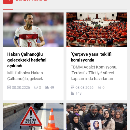
Hakan Çalhanoğlu
‘Çerçeve yasa’ teklifi
gelecekteki hedefini
komisyonda
açıkladı
TBMM Adalet Komisyonu,
Milli futbolcu Hakan
‘Terörsüz Türkiye’ süreci
Çalhanoğlu, gelecek
kapsamında hazırlanan
planlarına ilişkin yaptığı
çerçeve yasa teklifini
08.08.2026
0
49
08.08.2026
0
açıklamada teknik
görüşmek üzere toplandı.
143
direktörlük düşünmediğini
Toplantıda iktidar ve
söyledi. Çalhanoğlu, ilerleyen
muhalefet milletvekilleri
yıllarda Türkiye Futbol
arasında usul ve içerik
Federasyonu başkanı
tartışmaları yaşandı.
olabileceğini de belirtti.