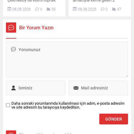
kayması yaşandı. Tedbir
şüpheliyle başlayan
08.08.2026
0
50
08.08.2026
0
47
amacıyla bitişikteki 5 katlı
soruşturmada 4 şüpheli
binada yaşayan 32 kişi
daha yakalandı. Adliyeye
tahliye edildi.
çıkarılan 6 şüpheli
Bir Yorum Yazın
tutuklandı.
Daha sonraki yorumlarımda kullanılması için adım, e-posta adresim
ve site adresim bu tarayıcıya kaydedilsin.