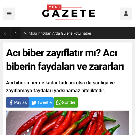
Mourinho’dan Arda Güler’e kötü haber
Acı biber zayıflatır mı? Acı
biberin faydaları ve zararları
Acı biberin her ne kadar tadı acı olsa da sağlığa ve
zayıflamaya faydaları yadsınamaz niteliktedir.
Paylaş
Tweetle
Gönder