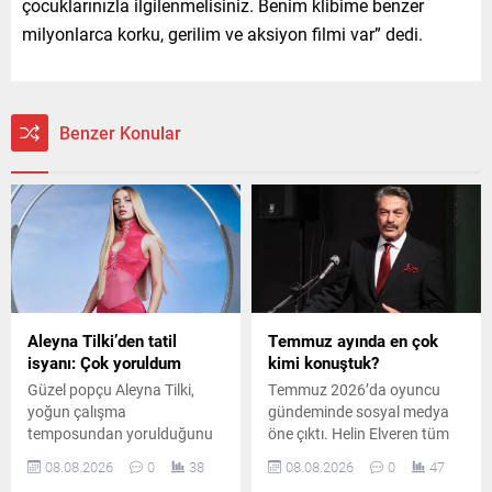
çocuklarınızla ilgilenmelisiniz. Benim klibime benzer
milyonlarca korku, gerilim ve aksiyon filmi var” dedi.
Benzer Konular
Aleyna Tilki’den tatil
Temmuz ayında en çok
isyanı: Çok yoruldum
kimi konuştuk?
Güzel popçu Aleyna Tilki,
Temmuz 2026’da oyuncu
yoğun çalışma
gündeminde sosyal medya
temposundan yorulduğunu
öne çıktı. Helin Elveren tüm
belirterek sosyal medya
mecralarda ilk sırayı alırken,
08.08.2026
0
38
08.08.2026
0
47
hesabından yaptığı
Zihni Göktay ve Kadir İnanır