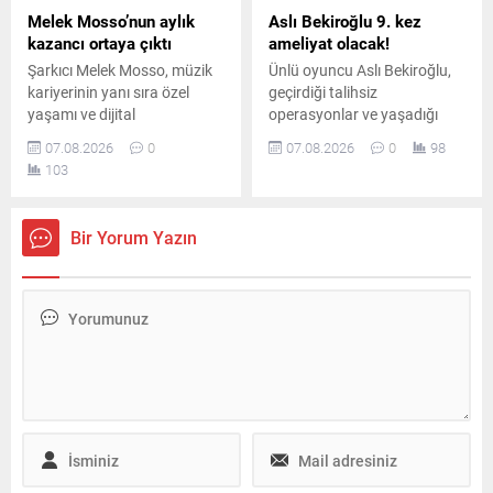
Melek Mosso’nun aylık
Aslı Bekiroğlu 9. kez
kazancı ortaya çıktı
ameliyat olacak!
Şarkıcı Melek Mosso, müzik
Ünlü oyuncu Aslı Bekiroğlu,
kariyerinin yanı sıra özel
geçirdiği talihsiz
yaşamı ve dijital
operasyonlar ve yaşadığı
platformlardaki
ciddi sağlık sorunlarının
07.08.2026
0
07.08.2026
0
98
çalışmalarıyla da adından
ardından, sekiz ameliyatın
103
söz ettiriyor. Instagram’da
sonrasında dokuzuncu kez
ücretli abonelik sistemini
ameliyat masasına
kullanan Mosso’nun abone
yatacağını duyurdu.
Bir Yorum Yazın
sayısı ve buradan elde ettiği
aylık gelir belli oldu.