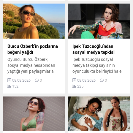
paylaşımla tatil özlemini dile
vefatlarının ardından haber
getirdi.
ve anma gündemiyle dikkat
çekti.
Burcu Özberk’in pozlarına
İpek Tuzcuoğlu’ndan
beğeni yağdı
sosyal medya tepkisi
Oyuncu Burcu Özberk,
İpek Tuzcuoğlu sosyal
sosyal medya hesabından
medya takipçi sayısının
yaptığı yeni paylaşımlarla
oyunculukta belirleyici hale
takipçilerinin beğenisini
gelmesini eleştirdi. Usta
08.08.2026
0
08.08.2026
0
kazandı. Formda
oyuncu, gerçek sanatın
152
225
görüntüsüyle dikkat çeken
rakamlarla ölçülemeyeceğini
Özberk’in fotoğrafları kısa
belirterek genç sanatçılara
sürede çok sayıda yorum
önemli bir mesaj verdi ve
aldı.
emeğin değerini özellikle de
vurguladı.