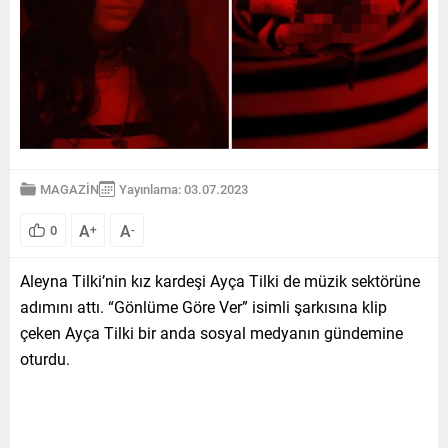
MAGAZİN
Yayınlama: 03.07.2023
A
A
0
+
-
Aleyna Tilki’nin kız kardeşi Ayça Tilki de müzik sektörüne
adımını attı. “Gönlüme Göre Ver” isimli şarkısına klip
çeken Ayça Tilki bir anda sosyal medyanın gündemine
oturdu.