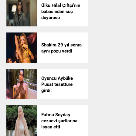
Ülkü Hilal Çiftçi’nin
babasından suç
duyurusu
Shakira 29 yıl sonra
aynı pozu verdi
Oyuncu Aybüke
Pusat tesettüre
girdi!
Fatma Soydaş
cezaevi şartlarına
isyan etti