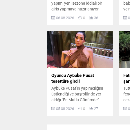
yapımı yeni sezona iddialı bir
baba
giriş yapmaya hazırlanıyor.
ve r
Kadroda önemli ayrılıklar
yaş
06.08.2026
0
36
0
yaşanırken diziye sürpriz bir
baş
oyuncu dahil oluyor.
mag
gen
Oyuncu Aybüke Pusat
Fat
tesettüre girdi!
şar
Aybüke Pusat'ın yapımcılığını
Tut
üstlendiği ve başrolünde yer
fen
aldığı "En Mutlu Günümde"
cez
filminden ilk kareler paylaşıldı.
ara
05.08.2026
0
27
0
Oyuncunun canlandırdığı
sür
karakter için kullandığı yeni
dile
görünüm dikkat çekti.
bul