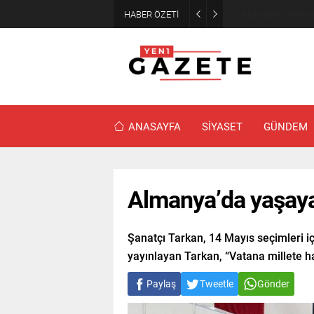
HABER ÖZETİ
Akaryakıtta indiri
ANASAYFA
SİYASET
GÜNDEM
Almanya’da yaşaya
Şanatçı Tarkan, 14 Mayıs seçimleri i
yayınlayan Tarkan, “Vatana millete hay
Paylaş
Tweetle
Gönder