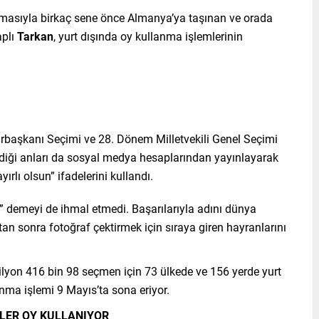
rtmasıyla birkaç sene önce Almanya’ya taşınan ve orada
plı
Tarkan
, yurt dışında oy kullanma işlemlerinin
rbaşkanı Seçimi ve 28. Dönem Milletvekili Genel Seçimi
diği anları da sosyal medya hesaplarından yayınlayarak
rlı olsun” ifadelerini kullandı.
r” demeyi de ihmal etmedi. Başarılarıyla adını dünya
an sonra fotoğraf çektirmek için sıraya giren hayranlarını
ilyon 416 bin 98 seçmen için 73 ülkede ve 156 yerde yurt
anma işlemi 9 Mayıs’ta sona eriyor.
MLER OY KULLANIYOR