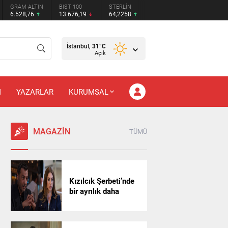
GRAM ALTIN
BIST 100
STERLİN
6.528,76
13.676,19
64,2258
İstanbul,
31
°C
Açık
M
YAZARLAR
KURUMSAL
MAGAZİN
TÜMÜ
Kızılcık Şerbeti’nde
bir ayrılık daha