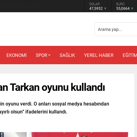
DOLAR
EURO
m bekleyenlere kötü haber!
47,5952
55,0664
EKONOMİ
SPOR
SAĞLIK
YEREL HABER
EĞİTİ
n Tarkan oyunu kullandı
çin oyunu verdi. O anları sosyal medya hesabından
ırlı olsun” ifadelerini kullandı.