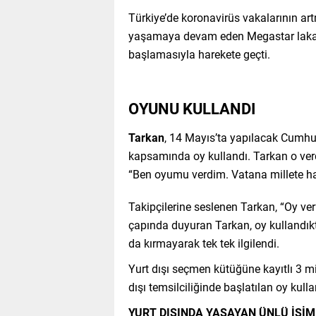
Türkiye’de koronavirüs vakalarının a
yaşamaya devam eden Megastar laka
başlamasıyla harekete geçti.
OYUNU KULLANDI
Tarkan
, 14 Mayıs’ta yapılacak Cumhu
kapsamında oy kullandı. Tarkan o ver
“Ben oyumu verdim. Vatana millete hayı
Takipçilerine seslenen Tarkan, “Oy ve
çapında duyuran Tarkan, oy kullandıkt
da kırmayarak tek tek ilgilendi.
Yurt dışı seçmen kütüğüne kayıtlı 3 m
dışı temsilciliğinde başlatılan oy kull
YURT DIŞINDA YAŞAYAN ÜNLÜ İSİ