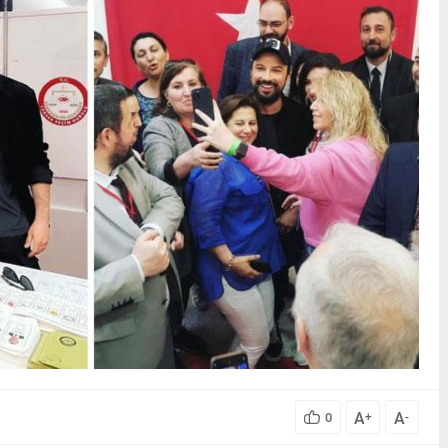
A
A
0
+
-