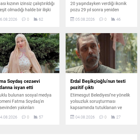
sı kızının izinsiz çalıştırıldığı
20 yaşındayken verdiği ikonik
eşit olmadığı halde bir ilişki
pozu 29 yıl sonra yeniden
adığı iddiasıyla savcılığa
canlandırdı. Ünlü sanatçının
6.08.2026
0
62
05.08.2026
0
46
vurdu. Yaşanan gelişmeler
paylaşımı kısa sürede sosyal
azin ve hukuk kulislerinde
medyada büyük ilgi gördü.
iş yankı uyandırdı.
ma Soydaş cezaevi
Erdal Beşikçioğlu’nun testi
tlarına isyan etti
pozitif çıktı
uklu bulunan sosyal medya
Etimesgut Belediyesi’ne yönelik
omeni Fatma Soydaş'ın
yolsuzluk soruşturması
aevinden yakınları
kapsamında tutuklanan ve
cılığıyla gönderdiği öne
görevden uzaklaştırılan Belediye
4.08.2026
0
57
04.08.2026
0
27
ülen mesajında pişmanlığını
Başkanı Erdal Beşikçioğlu’nun
 getirdiği ve tahliye talebinde
laboratuvar incelemesinde esrar
unduğu iddia edildi.
testinin pozitif çıktığı bildirildi.