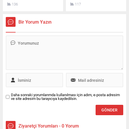
seviyelerinin üzerine çıkarak
büyük sekiz petrol şirketi yılın
136
117
piyasalarda hareketli bir
ikinci çeyreğinde toplam 93
başlangıç yaptı.
milyar dolar kâr elde etti.
Bir Yorum Yazın
Daha sonraki yorumlarımda kullanılması için adım, e-posta adresim
ve site adresim bu tarayıcıya kaydedilsin.
Ziyaretçi Yorumları - 0 Yorum