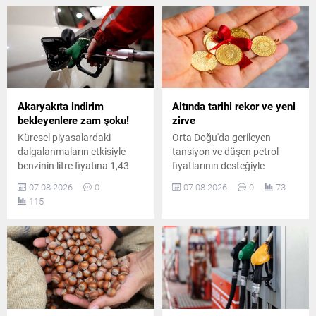
Akaryakıta indirim
Altında tarihi rekor ve yeni
bekleyenlere zam şoku!
zirve
Küresel piyasalardaki
Orta Doğu'da gerileyen
dalgalanmaların etkisiyle
tansiyon ve düşen petrol
benzinin litre fiyatına 1,43
fiyatlarının desteğiyle
TL'lik artış öngörülürken, Eşel
haftalık %5'i aşan yükseliş
07.08.2026
0
07.08.2026
0
73
Mobil Sistemi desteğiyle
kaydeden altın, rekor
115
sürücülerin deposuna
tazeleyerek ons bazında
yaklaşık 1,06 TL zam
4.289 doları, gramda ise
yansıyacak.
6.575 TL'yi gördü.