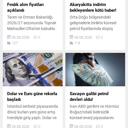
Fındık alım fiyatları
Akaryakıtta indirim
açıklandı
bekleyenlere kötü haber!
Tarım ve Orman Bakanlığı,
Orta Doğu bölgesindeki
2026/27 sezonunda Toprak
gelişmelerle birlikte küresel
Mahsulleri Ofisi'nin kabuklu
petrol fiyatlarında düşüş
fındık alım fiyatlarını
yaşansa da iç piyasadaki
06.08.2026
0
06.08.2026
0
duyurdu. Giresun kalite
pompa fiyatları aynı kaldı.
127
116
fındık 255 lira, levant kalite
Planlanan yüksek oranlı
fındık ise kilogram başına
indirim tutarının tamamı
250 liradan alınacak.
vergi artışına aktarıldı.
Dolar ve Euro güne rekorla
Savaşın galibi petrol
başladı
devleri oldu!
İstanbul serbest piyasasında
İran-ABD gerilimi ve Hürmüz
döviz kurları yeni güne artış
Boğazı'ndaki belirsizlik
trendiyle giriş yaptı. Dolar ve
küresel enerji piyasalarını
avro dünkü kapanış
sarsarken, dünyanın en
06.08.2026
0
06.08.2026
0