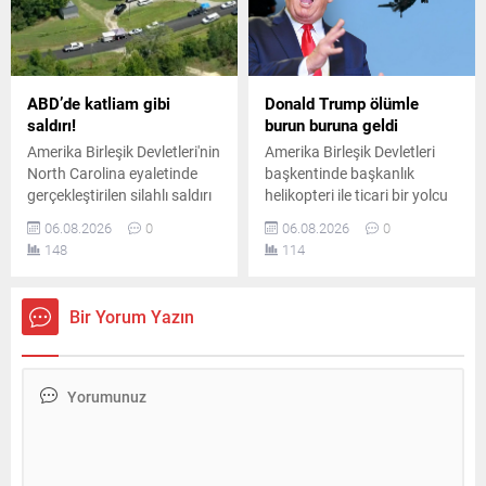
ABD’de katliam gibi
Donald Trump ölümle
saldırı!
burun buruna geldi
Amerika Birleşik Devletleri'nin
Amerika Birleşik Devletleri
North Carolina eyaletinde
başkentinde başkanlık
gerçekleştirilen silahlı saldırı
helikopteri ile ticari bir yolcu
sonucunda çok sayıda kişi
uçağı havada tehlikeli
06.08.2026
0
06.08.2026
0
hayatını kaybetti. Bölgeye
biçimde yakınlaştı. Emniyet
148
114
çok sayıda ekip sevk edilirken
sınırlarının ihlal edildiği olay
olayla ilgili kapsamlı bir
sonrasında havacılık
soruşturma başlatıldı.
otoriteleri geniş çaplı
Bir Yorum Yazın
soruşturma başlattı.