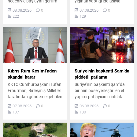
nedeniyle başlayan gerilim
yığınak yaptığı iddiasıyla
büyüdü. İspanya, İtalya’nın
hükümete bağlı kamplara
08.08.2026
0
07.08.2026
0
kontrolleri kaldırmaması
balistik füze ve İHA'larla
222
129
üzerine karşılık verme kararı
saldırı düzenlediğini
aldı. Uygulama 7 Eylül’e
duyurdu. Gerilimin tırmandığı
kadar sürecek.
bölgede yüzden fazla ölü
olduğu iddia edildi.
Kıbrıs Rum Kesimi’nden
Suriye’nin başkenti Şam’da
skandal karar
şiddetli patlama
KKTC Cumhurbaşkanı Tufan
Suriye'nin başkenti Şam'da
Erhürman, Birleşmiş Milletler
bir minibüse yerleştirilen el
tarafından gündeme getirilen
yapımı patlayıcının infilak
önemli bir adımın Rum
etmesi sonucu ölü ve
07.08.2026
0
06.08.2026
0
yönetimi tarafından geri
yaralıların olduğu bildirildi.
107
130
çevrildiğini duyurdu. Ada
Saldırının Ceramana
genelindeki güven artırıcı
Mahallesi'nde gerçekleştiği
tedbirler tartışılmaya devam
açıklandı.
ediyor.