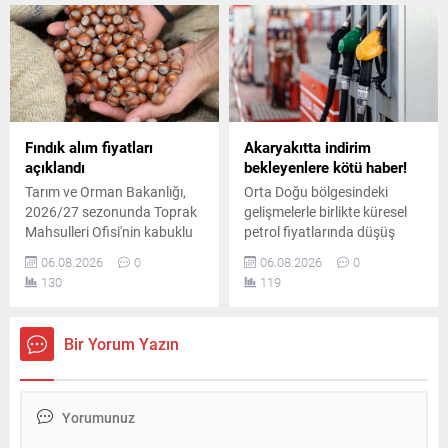
yansıyacak.
6.575 TL'yi gördü.
Fındık alım fiyatları
Akaryakıtta indirim
açıklandı
bekleyenlere kötü haber!
Tarım ve Orman Bakanlığı,
Orta Doğu bölgesindeki
2026/27 sezonunda Toprak
gelişmelerle birlikte küresel
Mahsulleri Ofisi'nin kabuklu
petrol fiyatlarında düşüş
fındık alım fiyatlarını
yaşansa da iç piyasadaki
06.08.2026
0
06.08.2026
0
duyurdu. Giresun kalite
pompa fiyatları aynı kaldı.
130
119
fındık 255 lira, levant kalite
Planlanan yüksek oranlı
fındık ise kilogram başına
indirim tutarının tamamı
250 liradan alınacak.
vergi artışına aktarıldı.
Bir Yorum Yazın