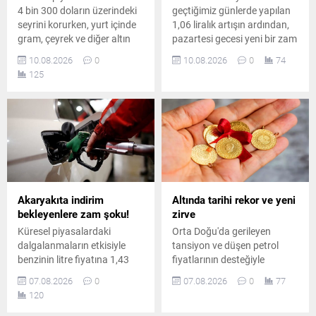
4 bin 300 doların üzerindeki
geçtiğimiz günlerde yapılan
seyrini korurken, yurt içinde
1,06 liralık artışın ardından,
gram, çeyrek ve diğer altın
pazartesi gecesi yeni bir zam
türlerinde güncel fiyatlar belli
daha bekleniyor. Pompa
10.08.2026
0
10.08.2026
0
74
oldu.
fiyatı 1,56 lira artacak.
125
Akaryakıta indirim
Altında tarihi rekor ve yeni
bekleyenlere zam şoku!
zirve
Küresel piyasalardaki
Orta Doğu'da gerileyen
dalgalanmaların etkisiyle
tansiyon ve düşen petrol
benzinin litre fiyatına 1,43
fiyatlarının desteğiyle
TL'lik artış öngörülürken, Eşel
haftalık %5'i aşan yükseliş
07.08.2026
0
07.08.2026
0
77
Mobil Sistemi desteğiyle
kaydeden altın, rekor
120
sürücülerin deposuna
tazeleyerek ons bazında
yaklaşık 1,06 TL zam
4.289 doları, gramda ise