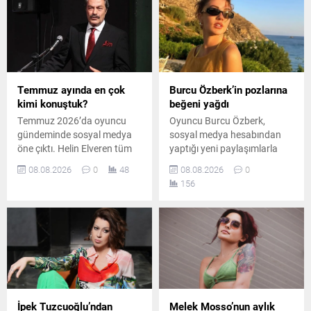
Temmuz ayında en çok
Burcu Özberk’in pozlarına
kimi konuştuk?
beğeni yağdı
Temmuz 2026’da oyuncu
Oyuncu Burcu Özberk,
gündeminde sosyal medya
sosyal medya hesabından
öne çıktı. Helin Elveren tüm
yaptığı yeni paylaşımlarla
mecralarda ilk sırayı alırken,
takipçilerinin beğenisini
08.08.2026
0
48
08.08.2026
0
Zihni Göktay ve Kadir İnanır
kazandı. Formda
156
vefatlarının ardından haber
görüntüsüyle dikkat çeken
ve anma gündemiyle dikkat
Özberk’in fotoğrafları kısa
çekti.
sürede çok sayıda yorum
aldı.
İpek Tuzcuoğlu’ndan
Melek Mosso’nun aylık