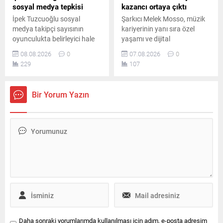
sosyal medya tepkisi
kazancı ortaya çıktı
İpek Tuzcuoğlu sosyal
Şarkıcı Melek Mosso, müzik
medya takipçi sayısının
kariyerinin yanı sıra özel
oyunculukta belirleyici hale
yaşamı ve dijital
gelmesini eleştirdi. Usta
platformlardaki
08.08.2026
0
07.08.2026
0
oyuncu, gerçek sanatın
çalışmalarıyla da adından
229
107
rakamlarla ölçülemeyeceğini
söz ettiriyor. Instagram’da
belirterek genç sanatçılara
ücretli abonelik sistemini
önemli bir mesaj verdi ve
kullanan Mosso’nun abone
Bir Yorum Yazın
emeğin değerini özellikle de
sayısı ve buradan elde ettiği
vurguladı.
aylık gelir belli oldu.
Daha sonraki yorumlarımda kullanılması için adım, e-posta adresim