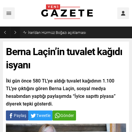
İran’dan Hürmüz Boğazı açıklaması
Berna Laçin’in tuvalet kağıdı
isyanı
İki gün önce 580 TL’ye aldığı tuvalet kağıdının 1.100
TL’ye çıktığını gören Berna Laçin, sosyal medya
hesabından yaptığı paylaşımda “İyice sapıttı piyasa”
diyerek tepki gösterdi.
Paylaş
Tweetle
Gönder