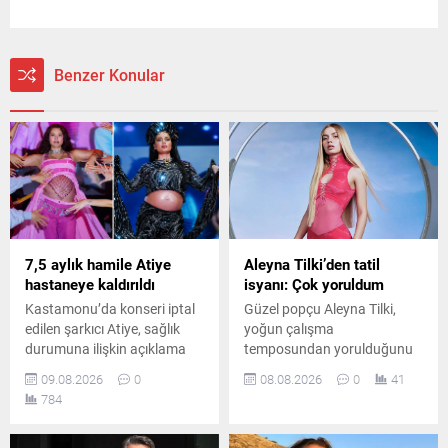
Benzer Konular
7,5 aylık hamile Atiye
Aleyna Tilki’den tatil
hastaneye kaldırıldı
isyanı: Çok yoruldum
Kastamonu’da konseri iptal
Güzel popçu Aleyna Tilki,
edilen şarkıcı Atiye, sağlık
yoğun çalışma
durumuna ilişkin açıklama
temposundan yorulduğunu
yaptı. 7,5 aylık hamile olan
belirterek sosyal medya
09.08.2026
0
08.08.2026
0
41
Atiye’nin hastaneye
hesabından yaptığı
784
kaldırıldığı ve tedavi altına
paylaşımla tatil özlemini dile
alındığı öğrenildi.
getirdi.