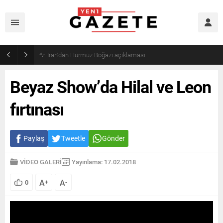
Öğrenci affı yürürlüğe girdi!
Beyaz Show’da Hilal ve Leon
fırtınası
Paylaş
Tweetle
Gönder
VİDEO GALERİ
Yayınlama: 17.02.2018
A
A
0
+
-