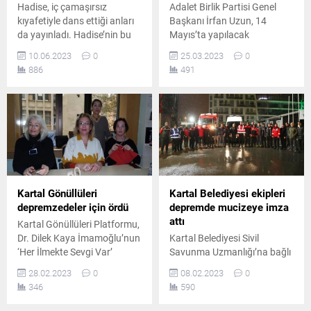
Hadise, iç çamaşırsız
Adalet Birlik Partisi Genel
kıyafetiyle dans ettiği anları
Başkanı İrfan Uzun, 14
da yayınladı. Hadise’nin bu
Mayıs’ta yapılacak
seksi dansı sosyal medyayı
seçimlerde
10.06.2023
0
25.03.2023
0
salladı..
Cumhurbaşkanlığı’na aday
886
491
oldu..
Kartal Gönüllüleri
Kartal Belediyesi ekipleri
depremzedeler için ördü
depremde mucizeye imza
attı
Kartal Gönüllüleri Platformu,
Dr. Dilek Kaya İmamoğlu’nun
Kartal Belediyesi Sivil
‘Her İlmekte Sevgi Var’
Savunma Uzmanlığı’na bağlı
sloganıyla başlattığı yardım
Arama-Kurtarma ekiplerimiz
28.02.2023
0
08.02.2023
0
kampanyası çerçevesinde
tüm gece gece süren
346
590
depremzede çocuklar için,
çalışmalar sonucu sabah
atkı, bere ve hırka ördü.
saatlerinde Antakya’da