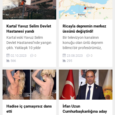
Kartal Yavuz Selim Devlet
Ricayla depremin merkez
Hastanesi yandı
üssünü değiştirdi!
Kartal eski Yavuz Selim
Bir televizyon kanalının
Devlet Hastanesi’nde yangın
konuğu olan ünlü deprem
çıktı. Yaklaşık 10 yıldır
bilimci bir profesörümüz,
depreme dayanaksız olduğu
kanal yetkililerinin ricasıyla
02.10.2023
0
23.08.2023
0
gerekçesiyle boşaltılan
deprem üssünün yerini
566
295
hastanenin tahliye
değiştirerek herkesi şoke
aşamasında çıkan yangın
etti..
Kartal'da paniğe yol açtı.
Hadise iç çamaşırsız dans
İrfan Uzun
etti
Cumhurbaşkanlığına aday