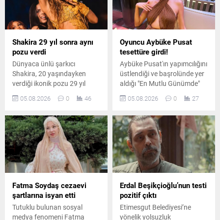
Shakira 29 yıl sonra aynı
Oyuncu Aybüke Pusat
pozu verdi
tesettüre girdi!
Dünyaca ünlü şarkıcı
Aybüke Pusat'ın yapımcılığını
Shakira, 20 yaşındayken
üstlendiği ve başrolünde yer
verdiği ikonik pozu 29 yıl
aldığı "En Mutlu Günümde"
sonra yeniden canlandırdı.
filminden ilk kareler
05.08.2026
0
46
05.08.2026
0
27
Ünlü sanatçının paylaşımı
paylaşıldı. Oyuncunun
kısa sürede sosyal medyada
canlandırdığı karakter için
büyük ilgi gördü.
kullandığı yeni görünüm
dikkat çekti.
Fatma Soydaş cezaevi
Erdal Beşikçioğlu’nun testi
şartlarına isyan etti
pozitif çıktı
Tutuklu bulunan sosyal
Etimesgut Belediyesi’ne
medya fenomeni Fatma
yönelik yolsuzluk