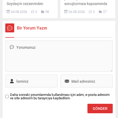
Soydaş'ın cezaevinden
soruşturması kapsamında
yakınları aracılığıyla
tutuklanan ve görevden
04.08.2026
0
58
04.08.2026
0
27
gönderdiği öne sürülen
uzaklaştırılan Belediye
mesajında pişmanlığını dile
Başkanı Erdal
getirdiği ve tahliye talebinde
Beşikçioğlu’nun laboratuvar
Bir Yorum Yazın
bulunduğu iddia edildi.
incelemesinde esrar testinin
pozitif çıktığı bildirildi.
Daha sonraki yorumlarımda kullanılması için adım, e-posta adresim
ve site adresim bu tarayıcıya kaydedilsin.