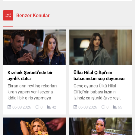
Benzer Konular
Kızılcık Şerbeti’nde bir
Ülkü Hilal Çiftçi’nin
ayrılık daha
babasından suç duyurusu
Ekranların reyting rekorları
Genç oyuncu Ülkü Hilal
kıran yapımı yeni sezona
Çiftçi'nin babası kızının
iddialı bir giriş yapmaya
izinsiz çalıştırıldığı ve reşit
hazırlanıyor. Kadroda önemli
olmadığı halde bir ilişki
06.08.2026
0
42
06.08.2026
0
65
ayrılıklar yaşanırken diziye
yaşadığı iddiasıyla savcılığa
sürpriz bir oyuncu dahil
başvurdu. Yaşanan
oluyor.
gelişmeler magazin ve hukuk
kulislerinde geniş yankı
uyandırdı.