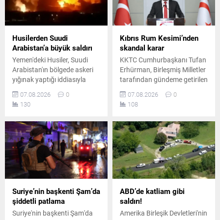
Husilerden Suudi
Kıbrıs Rum Kesimi’nden
Arabistan’a büyük saldırı
skandal karar
Yemen'deki Husiler, Suudi
KKTC Cumhurbaşkanı Tufan
Arabistan'ın bölgede askeri
Erhürman, Birleşmiş Milletler
yığınak yaptığı iddiasıyla
tarafından gündeme getirilen
hükümete bağlı kamplara
önemli bir adımın Rum
07.08.2026
0
07.08.2026
0
balistik füze ve İHA'larla
yönetimi tarafından geri
130
108
saldırı düzenlediğini
çevrildiğini duyurdu. Ada
duyurdu. Gerilimin tırmandığı
genelindeki güven artırıcı
bölgede yüzden fazla ölü
tedbirler tartışılmaya devam
olduğu iddia edildi.
ediyor.
Suriye’nin başkenti Şam’da
ABD’de katliam gibi
şiddetli patlama
saldırı!
Suriye'nin başkenti Şam'da
Amerika Birleşik Devletleri'nin