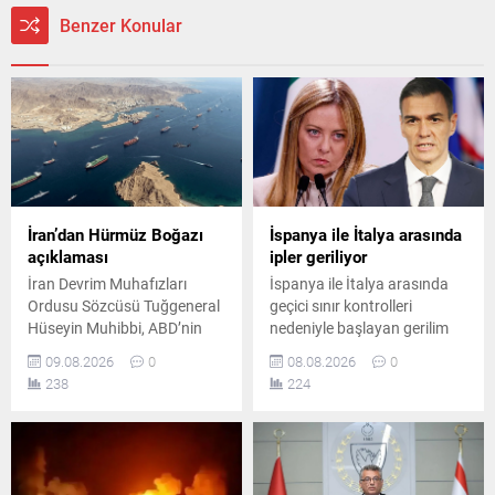
Benzer Konular
İran’dan Hürmüz Boğazı
İspanya ile İtalya arasında
açıklaması
ipler geriliyor
İran Devrim Muhafızları
İspanya ile İtalya arasında
Ordusu Sözcüsü Tuğgeneral
geçici sınır kontrolleri
Hüseyin Muhibbi, ABD’nin
nedeniyle başlayan gerilim
Tahran’ın taleplerini kabul
büyüdü. İspanya, İtalya’nın
09.08.2026
0
08.08.2026
0
etmesine kadar Hürmüz
kontrolleri kaldırmaması
238
224
Boğazı üzerindeki kontrolün
üzerine karşılık verme kararı
sürdürüleceğini açıkladı.
aldı. Uygulama 7 Eylül’e
kadar sürecek.