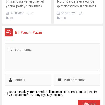
bir minibüse yerleştirilen el
North Carolina eyaletinde
yapımı patlayıcının infilak
gerçekleştirilen silahlı saldırı
etmesi sonucu ölü ve
sonucunda çok sayıda kişi
06.08.2026
0
06.08.2026
0
yaralıların olduğu bildirildi.
hayatını kaybetti. Bölgeye
131
150
Saldırının Ceramana
çok sayıda ekip sevk edilirken
Mahallesi'nde gerçekleştiği
olayla ilgili kapsamlı bir
açıklandı.
soruşturma başlatıldı.
Bir Yorum Yazın
Daha sonraki yorumlarımda kullanılması için adım, e-posta adresim
ve site adresim bu tarayıcıya kaydedilsin.