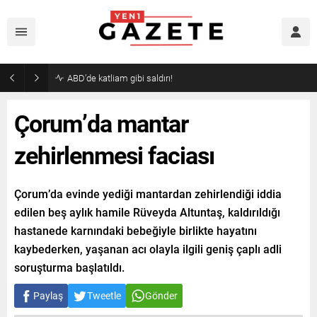
ABD’de katliam gibi saldırı!
Çorum’da mantar
zehirlenmesi faciası
Çorum’da evinde yediği mantardan zehirlendiği iddia
edilen beş aylık hamile Rüveyda Altuntaş, kaldırıldığı
hastanede karnındaki bebeğiyle birlikte hayatını
kaybederken, yaşanan acı olayla ilgili geniş çaplı adli
soruşturma başlatıldı.
Paylaş
Tweetle
Gönder