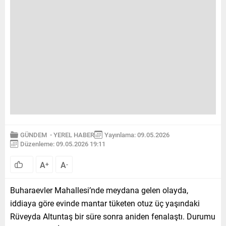
GÜNDEM
-
YEREL HABER
Yayınlama: 09.05.2026
Düzenleme: 09.05.2026 19:11
A
A
+
-
Buharaevler Mahallesi’nde meydana gelen olayda,
iddiaya göre evinde mantar tüketen otuz üç yaşındaki
Rüveyda Altuntaş bir süre sonra aniden fenalaştı. Durumu