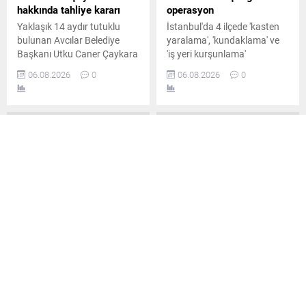
hakkında tahliye kararı
operasyon
Yaklaşık 14 aydır tutuklu
İstanbul'da 4 ilçede 'kasten
bulunan Avcılar Belediye
yaralama', 'kundaklama' ve
Başkanı Utku Caner Çaykara
'iş yeri kurşunlama'
hakkında tahliye kararı
olaylarına karıştıkları
06.08.2026
0
06.08.2026
0
verildi. Kararın ardından
belirlenen suç örgütüne
yargı sürecinin tutuksuz
yönelik düzenlenen
olarak devam edeceği
operasyonda 7 şüpheli
öğrenildi.
gözaltına alındı.
Operasyonda 1 çelik yelek ile
1 ruhsatsız tabanca ele
geçirildi.
Gülistan Doku olayında 2
MSB’den Terörsüz Türkiye
dalgıç tutuklandı
açıklaması
Gülistan Doku'nun
Milli Savunma Bakanlığı, son
kaybolmasına ilişkin
bir haftada yasa dışı yollarla
yürütülen soruşturmada iki
sınırları geçmeye çalışan 490
dalgıç "delil karartma"
kişinin yakalandığını, Hakkari
06.08.2026
0
06.08.2026
0
suçlamasıyla tutuklandı.
hudut hattında yaklaşık 8