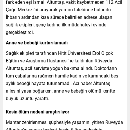
fark eden eşi İsmail Altuntaş, vakit kaybetmeden 112 Acil
Çağrı Merkezi’ni arayarak yardım talebinde bulundu.
İhbarın ardından kısa sürede belirtilen adrese ulaşan
sağlık ekipleri, genç kadına ilk müdahaleyi evinde
gerçekleştirdi.
Anne ve bebeği kurtarılamadı
Sağlık ekipleri tarafından Hitit Üniversitesi Erol Olçok
Eğitim ve Araştırma Hastanesi’ne kaldırılan Rüveyda
Altuntaş, acil serviste yoğun bakıma alındı. Doktorların
tüm çabalarına rağmen hamile kadın ve karnındaki beş
aylık bebeği hayata tutunamadı. Acı haber Altuntaş
ailesini yasa boğarken, anne ve bebeğin ölümü kentte
büyük üzüntü yarattı.
Kesin ölüm nedeni araştırılıyor
Mantar zehirlenmesi şüphesiyle yaşamını yitiren Rüveyda
Altuntaş’ın cansız bedeni, kesin ölüm nedeninin