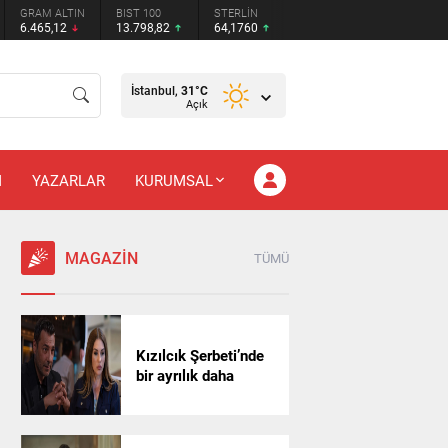
GRAM ALTIN
BIST 100
STERLİN
6.465,12
13.798,82
64,1760
İstanbul,
31
°C
Açık
M
YAZARLAR
KURUMSAL
MAGAZİN
TÜMÜ
Kızılcık Şerbeti’nde
bir ayrılık daha