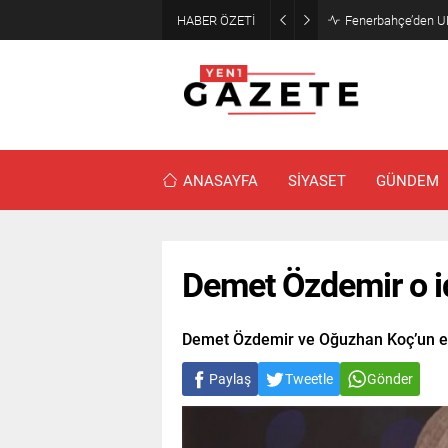
HABER ÖZETİ
Fenerbahçe’den UE
ANASAYFA
SİYASET
GÜNDEM
Demet Özdemir o i
Demet Özdemir ve Oğuzhan Koç’un evlil
Paylaş
Tweetle
Gönder