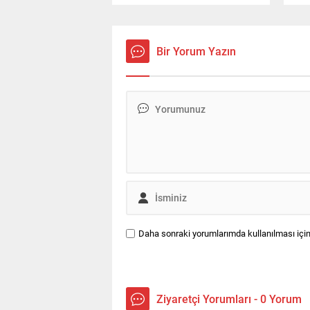
karakter için kullandığı yeni
dile
görünüm dikkat çekti.
bul
Bir Yorum Yazın
Daha sonraki yorumlarımda kullanılması için
Ziyaretçi Yorumları - 0 Yorum