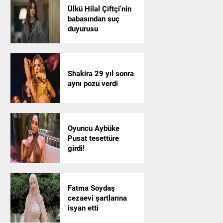
Ülkü Hilal Çiftçi’nin
babasından suç
duyurusu
Shakira 29 yıl sonra
aynı pozu verdi
Oyuncu Aybüke
Pusat tesettüre
girdi!
Fatma Soydaş
cezaevi şartlarına
isyan etti