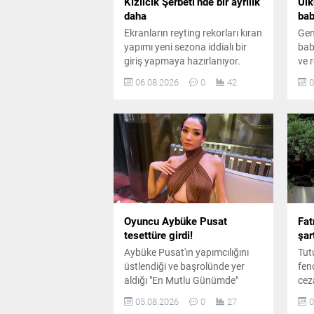
Kızılcık Şerbeti’nde bir ayrılık
Ülk
daha
bab
Ekranların reyting rekorları kıran
Gen
yapımı yeni sezona iddialı bir
baba
giriş yapmaya hazırlanıyor.
ve r
Kadroda önemli ayrılıklar
yaş
06.08.2026
0
42
0
yaşanırken diziye sürpriz bir
baş
oyuncu dahil oluyor.
mag
gen
Oyuncu Aybüke Pusat
Fat
tesettüre girdi!
şar
Aybüke Pusat'ın yapımcılığını
Tut
üstlendiği ve başrolünde yer
fen
aldığı "En Mutlu Günümde"
cez
filminden ilk kareler paylaşıldı.
ara
05.08.2026
0
27
0
Oyuncunun canlandırdığı
sür