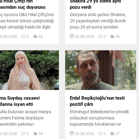
ü Hilal Çiftçi’nin
Shakira 29 yıl sonra aynı
asından suç duyurusu
pozu verdi
ç oyuncu Ülkü Hilal Çiftçi'nin
Dünyaca ünlü şarkıcı Shakira,
sı kızının izinsiz çalıştırıldığı
20 yaşındayken verdiği ikonik
eşit olmadığı halde bir ilişki
pozu 29 yıl sonra yeniden
adığı iddiasıyla savcılığa
canlandırdı. Ünlü sanatçının
6.08.2026
0
65
05.08.2026
0
46
vurdu. Yaşanan gelişmeler
paylaşımı kısa sürede sosyal
azin ve hukuk kulislerinde
medyada büyük ilgi gördü.
iş yankı uyandırdı.
ma Soydaş cezaevi
Erdal Beşikçioğlu’nun testi
tlarına isyan etti
pozitif çıktı
uklu bulunan sosyal medya
Etimesgut Belediyesi’ne yönelik
omeni Fatma Soydaş'ın
yolsuzluk soruşturması
aevinden yakınları
kapsamında tutuklanan ve
cılığıyla gönderdiği öne
görevden uzaklaştırılan Belediye
4.08.2026
0
58
04.08.2026
0
27
ülen mesajında pişmanlığını
Başkanı Erdal Beşikçioğlu’nun