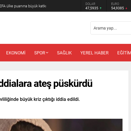
DOLAR
EURO
FA ülke puanına büyük katkı
47,5935
54,9385
EKONOMİ
SPOR
SAĞLIK
YEREL HABER
EĞİTİ
ddialara ateş püskürdü
iğinde büyük kriz çıktığı iddia edildi.