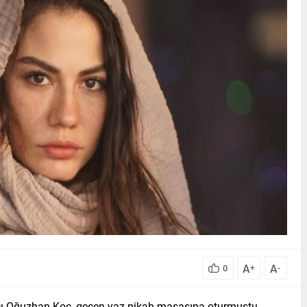
A
A
0
+
-
cı Oğuzhan Koç, geçen yaz nikah masasına oturmuştu.