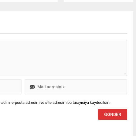
 getirdiği ve tahliye talebinde
laboratuvar incelemesinde esrar
unduğu iddia edildi.
testinin pozitif çıktığı bildirildi.
 adım, e-posta adresim ve site adresim bu tarayıcıya kaydedilsin.