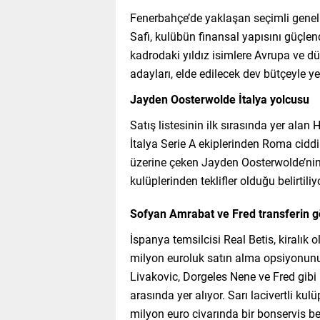
Fenerbahçe’de yaklaşan seçimli genel
Safi, kulübün finansal yapısını güçle
kadrodaki yıldız isimlere Avrupa ve d
adayları, elde edilecek dev bütçeyle y
Jayden Oosterwolde İtalya yolcusu
Satış listesinin ilk sırasında yer al
İtalya Serie A ekiplerinden Roma ciddi 
üzerine çeken Jayden Oosterwolde’nin 
kulüplerinden teklifler olduğu belirtiliy
Sofyan Amrabat ve Fred transferin g
İspanya temsilcisi Real Betis, kiralı
milyon euroluk satın alma opsiyonunu
Livakovic, Dorgeles Nene ve Fred gibi
arasında yer alıyor. Sarı lacivertli ku
milyon euro civarında bir bonservis b