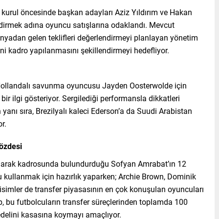
 kurul öncesinde başkan adayları Aziz Yıldırım ve Hakan
ndirmek adına oyuncu satışlarına odaklandı. Mevcut
ünyadan gelen teklifleri değerlendirmeyi planlayan yönetim
eni kadro yapılanmasını şekillendirmeyi hedefliyor.
an Hollandalı savunma oyuncusu Jayden Oosterwolde için
bir ilgi gösteriyor. Sergilediği performansla dikkatleri
yanı sıra, Brezilyalı kaleci Ederson’a da Suudi Arabistan
or.
özdesi
k olarak kadrosunda bulundurduğu Sofyan Amrabat’ın 12
 kullanmak için hazırlık yaparken; Archie Brown, Dominik
 isimler de transfer piyasasının en çok konuşulan oyuncuları
lüp, bu futbolcuların transfer süreçlerinden toplamda 100
edelini kasasına koymayı amaçlıyor.