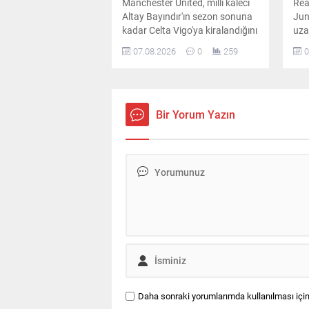
Manchester United, milli kaleci
Rea
Altay Bayındır'ın sezon sonuna
Jun
kadar Celta Vigo'ya kiralandığını
uza
resmen açıkladı. İspanyol
pla
07.08.2026
0
259
0
kulübü de transferi duyururken
Mou
Türk taraftarlara özel mesaj
gün
paylaştı.
dur
Bir Yorum Yazın
Daha sonraki yorumlarımda kullanılması için