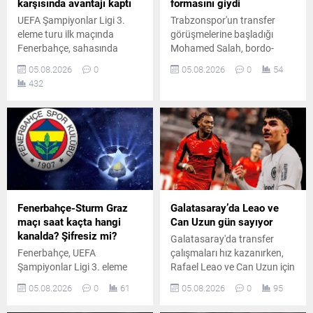
karşısında avantajı kaptı
formasını giydi
UEFA Şampiyonlar Ligi 3.
Trabzonspor'un transfer
eleme turu ilk maçında
görüşmelerine başladığı
Fenerbahçe, sahasında
Mohamed Salah, bordo-
Sturm Graz'ı 2-0 mağlup etti.
mavili formayla ilk kez
05.08.2026
0
05.08.2026
0
54
Sarı-lacivertliler, rövanş
kulübün resmi sosyal medya
432
öncesinde önemli avantaj
hesaplarında görüntülendi.
yakalayarak play-off
Yıldız futbolcu taraftarlara
yolunda kritik bir galibiyet
da ilk mesajını gönderdi.
elde etti.
Fenerbahçe-Sturm Graz
Galatasaray’da Leao ve
maçı saat kaçta hangi
Can Uzun gün sayıyor
kanalda? Şifresiz mi?
Galatasaray'da transfer
Fenerbahçe, UEFA
çalışmaları hız kazanırken,
Şampiyonlar Ligi 3. eleme
Rafael Leao ve Can Uzun için
turunda Avusturya temsilcisi
önemli gelişmeler yaşandığı
05.08.2026
0
61
05.08.2026
0
95
Sturm Graz'ı konuk edecek.
öne sürüldü. Sarı-
Mücadele saat 21.00'de
kırmızılıların kısa süre içinde