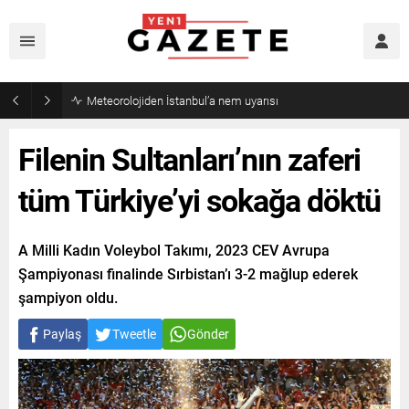
Meteorolojiden İstanbul’a nem uyarısı
Filenin Sultanları’nın zaferi
tüm Türkiye’yi sokağa döktü
A Milli Kadın Voleybol Takımı, 2023 CEV Avrupa
Şampiyonası finalinde Sırbistan’ı 3-2 mağlup ederek
şampiyon oldu.
Paylaş
Tweetle
Gönder