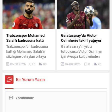
başlayacak.. Peki
yeni transferleri açıklaması
Fenerbahçe-Sturm Graz
bekleniyor.
maçı hangi kanalda ve
şifresiz mi?
Trabzonspor Mohamed
Galatasaray’da Victor
Salah’ı kadrosuna kattı
Osimhen’e teklif yağıyor
Trabzonspor'un kadrosuna
Galatasaray'ın yıldız
kattığı Mohamed Salah'ın
futbolcusu Victor Osimhen
sözleşme detayları ortaya
için Avrupa kulüplerinden
çıktı. Yıldız futbolcunun yıllık
gelen yüksek teklifler
05.08.2026
0
98
04.08.2026
0
96
17 milyon euro kazanacağı,
yönetim tarafından geri
ayrıca 5 milyon euro imza
çevrildi. Sarı-kırmızılılar,
parası ve forma
Osimhen'in yanı sıra Singo ve
Bir Yorum Yazın
satışlarından pay alacağı
Davinson Sanchez'i de
belirtildi.
takımda tutmak istiyor.