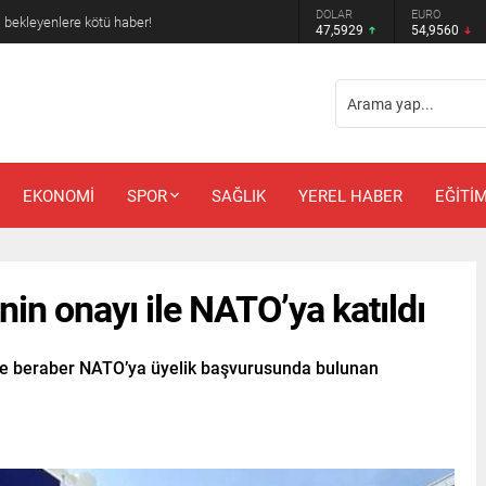
DOLAR
EURO
m bekleyenlere kötü haber!
47,5929
54,9560
EKONOMİ
SPOR
SAĞLIK
YEREL HABER
EĞİTİ
nin onayı ile NATO’ya katıldı
le beraber NATO’ya üyelik başvurusunda bulunan