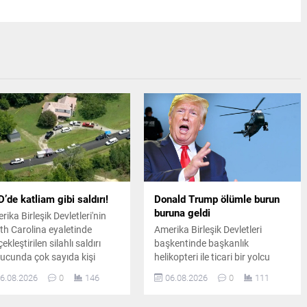
’de katliam gibi saldırı!
Donald Trump ölümle burun
buruna geldi
rika Birleşik Devletleri'nin
th Carolina eyaletinde
Amerika Birleşik Devletleri
ekleştirilen silahlı saldırı
başkentinde başkanlık
ucunda çok sayıda kişi
helikopteri ile ticari bir yolcu
atını kaybetti. Bölgeye çok
uçağı havada tehlikeli biçimde
6.08.2026
0
146
06.08.2026
0
111
ıda ekip sevk edilirken olayla
yakınlaştı. Emniyet sınırlarının
ili kapsamlı bir soruşturma
ihlal edildiği olay sonrasında