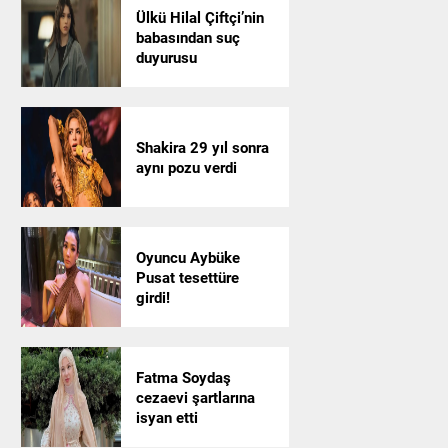
Ülkü Hilal Çiftçi’nin
babasından suç
duyurusu
Shakira 29 yıl sonra
aynı pozu verdi
Oyuncu Aybüke
Pusat tesettüre
girdi!
Fatma Soydaş
cezaevi şartlarına
isyan etti