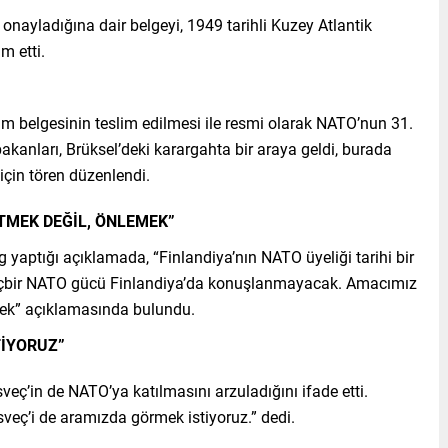
 onayladığına dair belgeyi, 1949 tarihli Kuzey Atlantik
m etti.
ım belgesinin teslim edilmesi ile resmi olarak NATO’nun 31.
bakanları, Brüksel’deki karargahta bir araya geldi, burada
için tören düzenlendi.
TMEK DEĞİL, ÖNLEMEK”
 yaptığı açıklamada, “Finlandiya’nın NATO üyeliği tarihi bir
 hiçbir NATO gücü Finlandiya’da konuşlanmayacak. Amacımız
mek” açıklamasında bulundu.
TİYORUZ”
veç’in de NATO’ya katılmasını arzuladığını ifade etti.
sveç’i de aramızda görmek istiyoruz.” dedi.