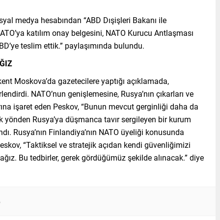
osyal medya hesabından “ABD Dışişleri Bakanı ile
ın NATO’ya katılım onay belgesini, NATO Kurucu Antlaşması
BD’ye teslim ettik.” paylaşımında bulundu.
ĞIZ
ent Moskova’da gazetecilere yaptığı açıklamada,
rlendirdi. NATO’nun genişlemesine, Rusya’nın çıkarları ve
rına işaret eden Peskov, “Bunun mevcut gerginliği daha da
ok yönden Rusya’ya düşmanca tavır sergileyen bir kurum
andı. Rusya’nın Finlandiya’nın NATO üyeliği konusunda
eskov, “Taktiksel ve stratejik açıdan kendi güvenliğimizi
ağız. Bu tedbirler, gerek gördüğümüz şekilde alınacak.” diye
e