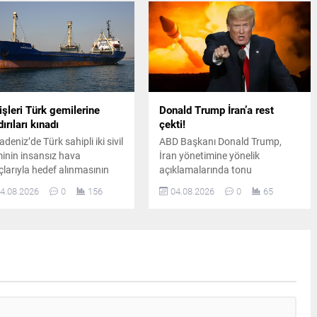
atıldı.
havacılık otoriteleri geniş çaplı
soruşturma başlattı.
işleri Türk gemilerine
Donald Trump İran’a rest
dırıları kınadı
çekti!
deniz’de Türk sahipli iki sivil
ABD Başkanı Donald Trump,
inin insansız hava
İran yönetimine yönelik
çlarıyla hedef alınmasının
açıklamalarında tonu
ından Dışişleri Bakanlığı,
sertleştirerek Tahran’ın önünde
4.08.2026
0
156
04.08.2026
0
65
alanan personelin
“anlaşma ya da tam teslimiyet”
umunun yakından takip
dışında bir seçenek
diğini açıkladı.
bulunmadığını savundu.