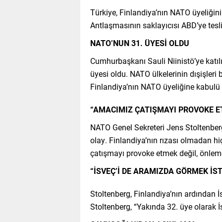
Türkiye, Finlandiya’nın NATO üyeliğini
Antlaşmasının saklayıcısı ABD’ye tesli
NATO’NUN 31. ÜYESİ OLDU
Cumhurbaşkanı Sauli Niinistö’ye katıl
üyesi oldu. NATO ülkelerinin dışişleri 
Finlandiya’nın NATO üyeliğine kabulü 
“AMACIMIZ ÇATIŞMAYI PROVOKE E
NATO Genel Sekreteri Jens Stoltenberg
olay. Finlandiya’nın rızası olmadan
çatışmayı provoke etmek değil, önle
“İSVEÇ’İ DE ARAMIZDA GÖRMEK İS
Stoltenberg, Finlandiya’nın ardından İs
Stoltenberg, “Yakında 32. üye olarak İ