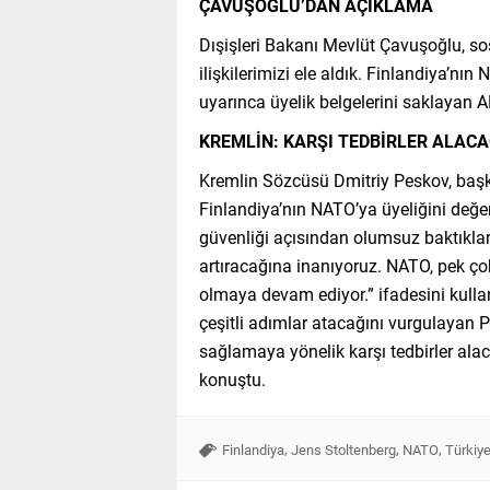
ÇAVUŞOĞLU’DAN AÇIKLAMA
Dışişleri Bakanı Mevlüt Çavuşoğlu, s
ilişkilerimizi ele aldık. Finlandiya’n
uyarınca üyelik belgelerini saklayan A
KREMLİN: KARŞI TEDBİRLER ALACA
Kremlin Sözcüsü Dmitriy Peskov, başk
Finlandiya’nın NATO’ya üyeliğini değe
güvenliği açısından olumsuz baktıkla
artıracağına inanıyoruz. NATO, pek ç
olmaya devam ediyor.” ifadesini kull
çeşitli adımlar atacağını vurgulayan P
sağlamaya yönelik karşı tedbirler alac
konuştu.
,
,
,
Finlandiya
Jens Stoltenberg
NATO
Türkiy