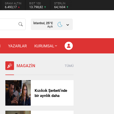
GRAM ALTIN
BIST 100
STERLİN
6.493,17
13.798,82
64,1604
İstanbul,
25
°C
Açık
M
YAZARLAR
KURUMSAL
MAGAZİN
TÜMÜ
Kızılcık Şerbeti’nde
bir ayrılık daha