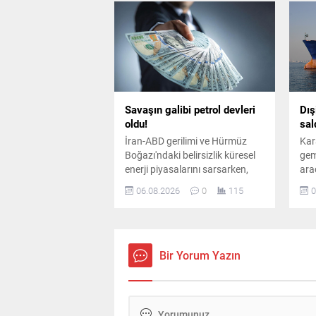
açıklandı.
başl
Savaşın galibi petrol devleri
Dış
oldu!
sal
İran-ABD gerilimi ve Hürmüz
Kara
Boğazı'ndaki belirsizlik küresel
gem
enerji piyasalarını sarsarken,
ara
dünyanın en büyük sekiz petrol
ard
06.08.2026
0
115
0
şirketi yılın ikinci çeyreğinde
yar
toplam 93 milyar dolar kâr elde
dur
etti.
edil
Bir Yorum Yazın