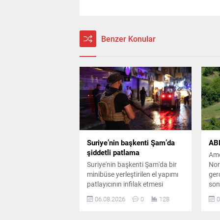
Benzer Konular
Suriye’nin başkenti Şam’da
ABD
şiddetli patlama
Ame
Suriye'nin başkenti Şam'da bir
Nor
minibüse yerleştirilen el yapımı
gerç
patlayıcının infilak etmesi
son
sonucu ölü ve yaralıların olduğu
hay
06.08.2026
0
128
0
bildirildi. Saldırının Ceramana
say
Mahallesi'nde gerçekleştiği
ilg