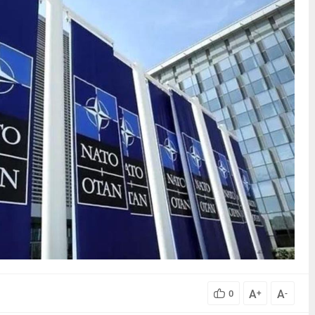
A
A
0
+
-