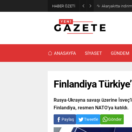
HABER ÖZETİ
Akaryakıtta indiri
ANASAYFA
SİYASET
GÜNDEM
Finlandiya Türkiye’
Rusya-Ukrayna savaşı üzerine İsveç’
Finlandiya, resmen NATO’ya katıldı.
Paylaş
Tweetle
Gönder