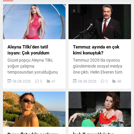
Aleyna Tilki’den tatil
Temmuz ayında en çok
isyanı: Çok yoruldum
kimi konuştuk?
Güzel popçu Aleyna Tilki,
Temmuz 2026’da oyuncu
yoğun çalışma
gündeminde sosyal medya
temposundan yorulduğunu
öne çıktı. Helin Elveren tüm
belirterek sosyal medya
mecralarda ilk sırayı alırken,
08.08.2026
0
41
08.08.2026
0
48
hesabından yaptığı
Zihni Göktay ve Kadir İnanır
paylaşımla tatil özlemini dile
vefatlarının ardından haber
getirdi.
ve anma gündemiyle dikkat
çekti.