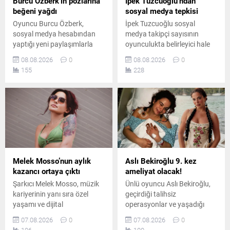
Burcu Özberk’in pozlarına
İpek Tuzcuoğlu’ndan
beğeni yağdı
sosyal medya tepkisi
Oyuncu Burcu Özberk,
İpek Tuzcuoğlu sosyal
sosyal medya hesabından
medya takipçi sayısının
yaptığı yeni paylaşımlarla
oyunculukta belirleyici hale
takipçilerinin beğenisini
gelmesini eleştirdi. Usta
08.08.2026
0
08.08.2026
0
kazandı. Formda
oyuncu, gerçek sanatın
155
228
görüntüsüyle dikkat çeken
rakamlarla ölçülemeyeceğini
Özberk’in fotoğrafları kısa
belirterek genç sanatçılara
sürede çok sayıda yorum
önemli bir mesaj verdi ve
aldı.
emeğin değerini özellikle de
vurguladı.
Melek Mosso’nun aylık
Aslı Bekiroğlu 9. kez
kazancı ortaya çıktı
ameliyat olacak!
Şarkıcı Melek Mosso, müzik
Ünlü oyuncu Aslı Bekiroğlu,
kariyerinin yanı sıra özel
geçirdiği talihsiz
yaşamı ve dijital
operasyonlar ve yaşadığı
platformlardaki
ciddi sağlık sorunlarının
07.08.2026
0
07.08.2026
0
çalışmalarıyla da adından
ardından, sekiz ameliyatın