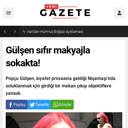
İran’dan Hürmüz Boğazı açıklaması
Gülşen sıfır makyajla
sokakta!
Popçu Gülşen, kıyafet provasına geldiği Nişantaşı’nda
soluklanmak için girdiği bir mekan çıkışı objektiflere
yansıdı.
Paylaş
Tweetle
Gönder