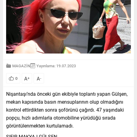
MAGAZİN
Yayınlama: 19.07.2023
A
A
0
+
-
Nişantaşı’nda önceki gün ekibiyle toplantı yapan Gülşen,
mekan kapısında basın mensuplarının olup olmadığını
kontrol ettirdikten sonra şoförünü çağırdı. 47 yaşındaki
popçu, hızlı adımlarla otomobiline yürüdüğü sırada
görüntülenmekten kurtulamadı.
SIFIR MAKYAJ GÜLŞEN