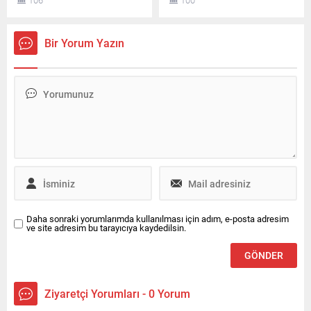
106
100
söz ettiriyor. Instagram’da
sonrasında dokuzuncu kez
ücretli abonelik sistemini
ameliyat masasına
kullanan Mosso’nun abone
yatacağını duyurdu.
Bir Yorum Yazın
sayısı ve buradan elde ettiği
aylık gelir belli oldu.
Daha sonraki yorumlarımda kullanılması için adım, e-posta adresim
ve site adresim bu tarayıcıya kaydedilsin.
Ziyaretçi Yorumları - 0 Yorum