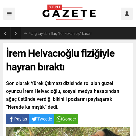
Narin cinayetinde amcadan olay mektup!
İrem Helvacıoğlu fiziğiyle
hayran bıraktı
Son olarak Yürek Çıkmazı dizisinde rol alan güzel
oyuncu İrem Helvacıoğlu, sosyal medya hesabından
ağaç üstünde verdiği bikinili pozlarını paylaşarak
“Nerede kalmıştık” dedi.
Paylaş
Tweetle
Gönder