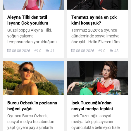
Aleyna Tilki’den tatil
Temmuz ayında en çok
isyanı: Çok yoruldum
kimi konuştuk?
Güzel popçu Aleyna Tilki,
Temmuz 2026’da oyuncu
yoğun çalışma
gündeminde sosyal medya
temposundan yorulduğunu
öne çıktı. Helin Elveren tüm
belirterek sosyal medya
mecralarda ilk sırayı alırken,
08.08.2026
0
41
08.08.2026
0
48
hesabından yaptığı
Zihni Göktay ve Kadir İnanır
paylaşımla tatil özlemini dile
vefatlarının ardından haber
getirdi.
ve anma gündemiyle dikkat
çekti.
Burcu Özberk’in pozlarına
İpek Tuzcuoğlu’ndan
beğeni yağdı
sosyal medya tepkisi
Oyuncu Burcu Özberk,
İpek Tuzcuoğlu sosyal
sosyal medya hesabından
medya takipçi sayısının
yaptığı yeni paylaşımlarla
oyunculukta belirleyici hale