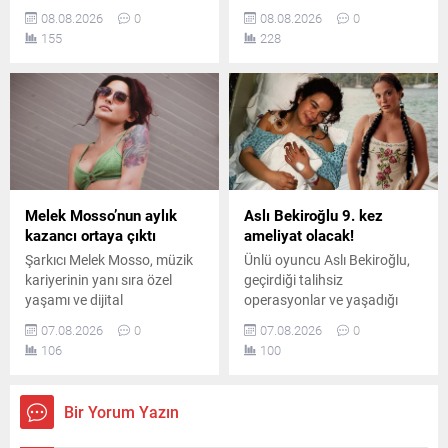
takipçilerinin beğenisini
gelmesini eleştirdi. Usta
08.08.2026
0
08.08.2026
0
kazandı. Formda
oyuncu, gerçek sanatın
155
228
görüntüsüyle dikkat çeken
rakamlarla ölçülemeyeceğini
Özberk’in fotoğrafları kısa
belirterek genç sanatçılara
sürede çok sayıda yorum
önemli bir mesaj verdi ve
aldı.
emeğin değerini özellikle de
vurguladı.
Melek Mosso’nun aylık
Aslı Bekiroğlu 9. kez
kazancı ortaya çıktı
ameliyat olacak!
Şarkıcı Melek Mosso, müzik
Ünlü oyuncu Aslı Bekiroğlu,
kariyerinin yanı sıra özel
geçirdiği talihsiz
yaşamı ve dijital
operasyonlar ve yaşadığı
platformlardaki
ciddi sağlık sorunlarının
07.08.2026
0
07.08.2026
0
çalışmalarıyla da adından
ardından, sekiz ameliyatın
106
100
söz ettiriyor. Instagram’da
sonrasında dokuzuncu kez
ücretli abonelik sistemini
ameliyat masasına
kullanan Mosso’nun abone
yatacağını duyurdu.
Bir Yorum Yazın
sayısı ve buradan elde ettiği
aylık gelir belli oldu.