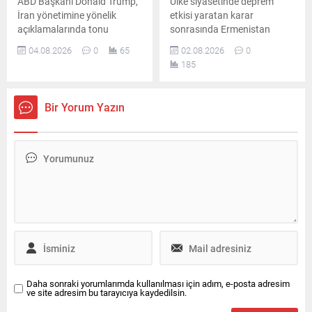
ABD Başkanı Donald Trump,
Ülke siyasetinde deprem
İran yönetimine yönelik
etkisi yaratan karar
açıklamalarında tonu
sonrasında Ermenistan
sertleştirerek Tahran’ın
Başbakanı Nikol Paşinyan ve
04.08.2026
0
65
02.08.2026
0
önünde “anlaşma ya da tam
kabinesi görevinden
185
teslimiyet” dışında bir
ayrılırken, yeni süreç için
seçenek bulunmadığını
gözler parlamentonun ilk
savundu.
oturumuna çevrildi.
Bir Yorum Yazın
Daha sonraki yorumlarımda kullanılması için adım, e-posta adresim
ve site adresim bu tarayıcıya kaydedilsin.