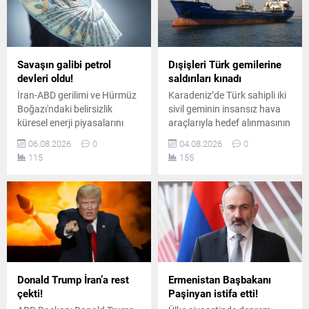
Savaşın galibi petrol
Dışişleri Türk gemilerine
devleri oldu!
saldırıları kınadı
İran-ABD gerilimi ve Hürmüz
Karadeniz’de Türk sahipli iki
Boğazı'ndaki belirsizlik
sivil geminin insansız hava
küresel enerji piyasalarını
araçlarıyla hedef alınmasının
sarsarken, dünyanın en
ardından Dışişleri Bakanlığı,
06.08.2026
0
04.08.2026
0
büyük sekiz petrol şirketi yılın
yaralanan personelin
115
155
ikinci çeyreğinde toplam 93
durumunun yakından takip
milyar dolar kâr elde etti.
edildiğini açıkladı.
Donald Trump İran’a rest
Ermenistan Başbakanı
çekti!
Paşinyan istifa etti!