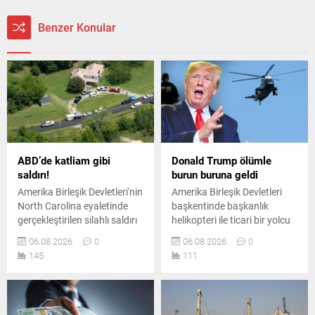
Benzer Konular
ABD’de katliam gibi
Donald Trump ölümle
saldırı!
burun buruna geldi
Amerika Birleşik Devletleri'nin
Amerika Birleşik Devletleri
North Carolina eyaletinde
başkentinde başkanlık
gerçekleştirilen silahlı saldırı
helikopteri ile ticari bir yolcu
sonucunda çok sayıda kişi
uçağı havada tehlikeli
06.08.2026
0
06.08.2026
0
hayatını kaybetti. Bölgeye
biçimde yakınlaştı. Emniyet
145
111
çok sayıda ekip sevk edilirken
sınırlarının ihlal edildiği olay
olayla ilgili kapsamlı bir
sonrasında havacılık
soruşturma başlatıldı.
otoriteleri geniş çaplı
soruşturma başlattı.