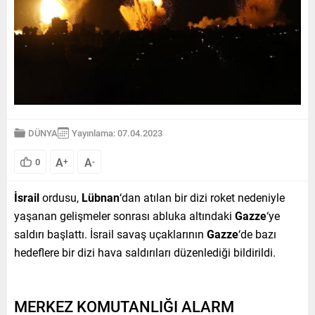
DÜNYA
Yayınlama: 07.04.2023
A
A
0
+
-
İsrail
ordusu,
Lübnan
‘dan atılan bir dizi roket nedeniyle
yaşanan gelişmeler sonrası abluka altındaki
Gazze
‘ye
saldırı başlattı. İsrail savaş uçaklarının
Gazze
‘de bazı
hedeflere bir dizi hava saldırıları düzenlediği bildirildi.
MERKEZ KOMUTANLIĞI ALARM