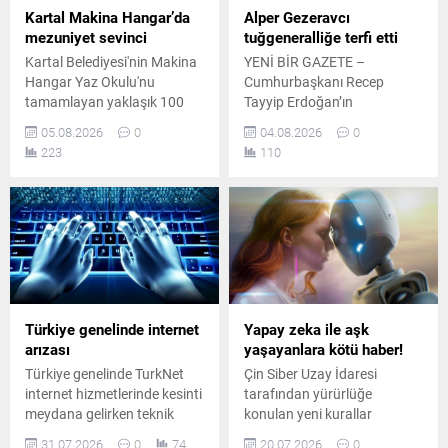
Kartal Makina Hangar’da
Alper Gezeravcı
mezuniyet sevinci
tuğgeneralliğe terfi etti
Kartal Belediyesi'nin Makina
YENİ BİR GAZETE –
Hangar Yaz Okulu'nu
Cumhurbaşkanı Recep
tamamlayan yaklaşık 100
Tayyip Erdoğan’ın
öğrenci, düzenlenen törenle
başkanlığında
05.08.2026
0
04.08.2026
0
sertifikalarını aldı.
Cumhurbaşkanlığı
223
110
Programda robotik kodlama
Külliyesi’nde gerçekleştirilen
ve mühendislik eğitimleri öne
Yüksek Askeri Şura (YAŞ)
çıktı.
toplantısının ardından Türk
Silahlı Kuvvetleri’ndeki terfi
ve atama kararları
kamuoyuna duyuruldu.
Kararlar kapsamında 25
general ve amiral bir üst
rütbeye yükselirken, 69 albay
Türkiye genelinde internet
Yapay zeka ile aşk
da general ve amiralliğe terfi
arızası
yaşayanlara kötü haber!
etti. Terfi eden isimler
Türkiye genelinde TurkNet
Çin Siber Uzay İdaresi
arasında Türkiye’nin...
internet hizmetlerinde kesinti
tarafından yürürlüğe
meydana gelirken teknik
konulan yeni kurallar
ekipler arızanın giderilmesi
uyarınca, yapay zekâ
31.07.2026
0
74
20.07.2026
0