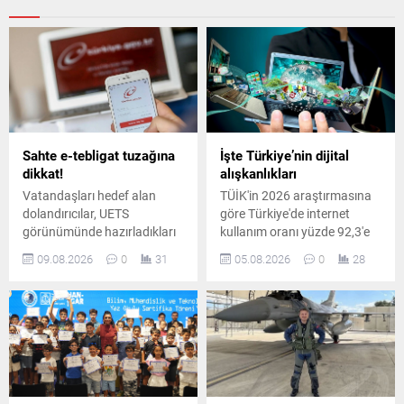
Sahte e-tebligat tuzağına
İşte Türkiye’nin dijital
dikkat!
alışkanlıkları
Vatandaşları hedef alan
TÜİK'in 2026 araştırmasına
dolandırıcılar, UETS
göre Türkiye'de internet
görünümünde hazırladıkları
kullanım oranı yüzde 92,3'e
sahte e-postalarla e-Devlet
yükseldi. En çok kullanılan
09.08.2026
0
31
05.08.2026
0
28
bilgilerini ele geçirmeye
sosyal medya ve
çalışıyor. Uzmanlar, sahte
mesajlaşma uygulaması ise
bağlantılara karşı uyarıyor.
yüzde 90 ile WhatsApp oldu.