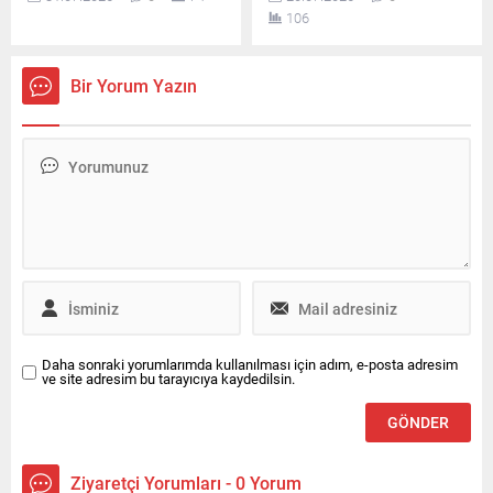
için sahada çalışmalarını
hizmetlerinin kullanıcıları
106
sürdürdüğünü duyurdu.
duygusal bağımlılığa
yöneltebilecek içerikler
üretmesi yasaklandı.
Bir Yorum Yazın
Daha sonraki yorumlarımda kullanılması için adım, e-posta adresim
ve site adresim bu tarayıcıya kaydedilsin.
Ziyaretçi Yorumları - 0 Yorum