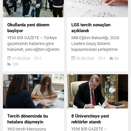
Okullarda yeni dönem
LGS tercih sonuçları
başlıyor
açıklandı
YENİ BİR GAZETE – Türkiye
Milli Eğitim Bakanlığı, 2026
gazetesinin haberine göre
Liselere Geçiş Sistemi
hükümet, yeni eğitim öğretim
kapsamındaki yerleştirme
yılı öncesinde okul
sonuçlarını ve boş
07.08.2026
0
05.08.2026
0
65
güvenliğini artırmaya yönelik
kontenjanları erişime açtı.
109
yeni bir çalışma için harekete
Nakil başvuruları ise 5
geçti. Edinilen bilgilere göre
Ağustos'ta başlayacak.
İçişleri Bakanlığı, Milli Eğitim
Bakanlığı ile Çalışma ve
Sosyal Güvenlik Bakanlığı
koordinasyonunda okullarda
görevlendirilmek üzere 30 bin
yeni güvenlik görevlisi
istihdam edilecek. Toplum
Tercih döneminde bu
8 Üniversiteye yeni
Yararına...
hatalara düşmeyin
rektörler atandı
YKS tercih kılavuzunu
YENİ BİR GAZETE –