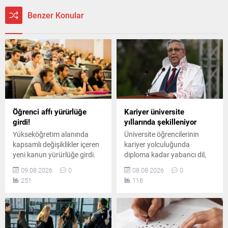
Benzer Konular
Öğrenci affı yürürlüğe
Kariyer üniversite
girdi!
yıllarında şekilleniyor
Yükseköğretim alanında
Üniversite öğrencilerinin
kapsamlı değişiklikler içeren
kariyer yolculuğunda
yeni kanun yürürlüğe girdi.
diploma kadar yabancı dil,
Düzenlemeyle öğrenci affı,
teknoloji bilgisi, staj ve
09.08.2026
0
08.08.2026
0
azami öğrenim süresi,
uygulamalı deneyimin de
251
116
akademik disiplin, öğretim
belirleyici olduğunu belirten
üyeleri ve araştırma
Prof. Dr. Abdullah Kuzu,
faaliyetlerine ilişkin yeni
gençlere önemli mesajlar
hükümler getirildi.
verdi.