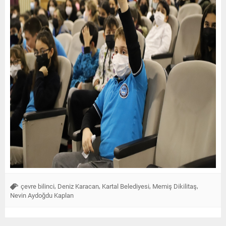
,
,
,
,
çevre bilinci
Deniz Karacan
Kartal Belediyesi
Memiş Dikilitaş
Nevin Aydoğdu Kaplan