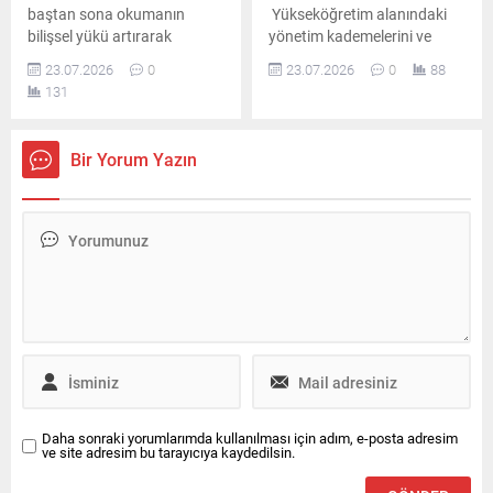
baştan sona okumanın
Yükseköğretim alanındaki
bilişsel yükü artırarak
yönetim kademelerini ve
kaygıya yol açtığını belirten
üniversite rektörlüklerini
23.07.2026
0
23.07.2026
0
88
uzmanlar, adayların hedefe
doğrudan ilgilendiren yeni
131
yönelik bölümlere
atama kararları,
odaklanması gerektiğini
Cumhurbaşkanı Recep
vurgulayarak doğru tercih
Tayyip Erdoğan’ın imzasıyla
Bir Yorum Yazın
sürecinin püf noktalarını
Resmi Gazete’de
paylaştı.
yayımlanarak yürürlüğe
girdi. Yapılan bu kapsamlı
düzenleme ile birlikte hem
YÖK bünyesinde önemli
değişimler yaşandı hem de
sekiz üniversitenin rektörlük
koltuğuna yeni isimler
getirildi. Yükseköğretim
Kurulu üyeliğine dört...
Daha sonraki yorumlarımda kullanılması için adım, e-posta adresim
ve site adresim bu tarayıcıya kaydedilsin.