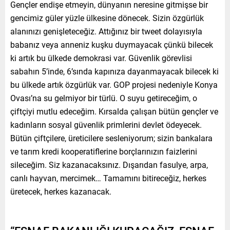
Gençler endişe etmeyin, dünyanın neresine gitmişse bir
gencimiz güler yüzle ülkesine dönecek. Sizin özgürlük
alanınızı genişleteceğiz. Attığınız bir tweet dolayısıyla
babanız veya anneniz kuşku duymayacak çünkü bilecek
ki artık bu ülkede demokrasi var. Güvenlik görevlisi
sabahın 5’inde, 6’sında kapınıza dayanmayacak bilecek ki
bu ülkede artık özgürlük var. GOP projesi nedeniyle Konya
Ovası’na su gelmiyor bir türlü. O suyu getireceğim, o
çiftçiyi mutlu edeceğim. Kırsalda çalışan bütün gençler ve
kadınların sosyal güvenlik primlerini devlet ödeyecek.
Bütün çiftçilere, üreticilere sesleniyorum; sizin bankalara
ve tarım kredi kooperatiflerine borçlarınızın faizlerini
sileceğim. Siz kazanacaksınız. Dışarıdan fasulye, arpa,
canlı hayvan, mercimek… Tamamını bitireceğiz, herkes
üretecek, herkes kazanacak.