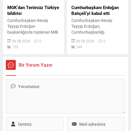
MGK’dan Terörsüz Türkiye
Cumhurbaşkanı Erdoğan
bildirisi
Bahçeli’yi kabul etti
Cumhurbaşkanı Recep
Cumhurbaşkanı Recep
Tayyip Erdoğan
Tayyip Erdoğan,
başkanlığında toplanan Milli
Cumhurbaşkanlığı
Güvenlik Kurulu'nun
Külliyesi'nde MHP Genel
06.08.2026
0
06.08.2026
0
ardından yayımlanan
Başkanı Devlet Bahçeli ile bir
153
249
bildiride, "Terörsüz Türkiye"
araya geldi. Yaklaşık 45
ve "Terörsüz Bölge"
dakika süren görüşme, Milli
hedeflerine yönelik
Güvenlik Kurulu toplantısı
Bir Yorum Yazın
çalışmaların kararlılıkla
öncesinde gerçekleştirildi.
sürdürüleceği vurgulandı.