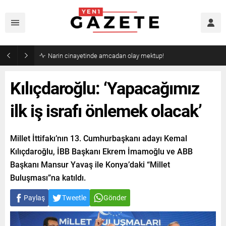
Narin cinayetinde amcadan olay mektup!
Kılıçdaroğlu: ‘Yapacağımız
ilk iş israfı önlemek olacak’
Millet İttifakı’nın 13. Cumhurbaşkanı adayı Kemal
Kılıçdaroğlu, İBB Başkanı Ekrem İmamoğlu ve ABB
Başkanı Mansur Yavaş ile Konya’daki “Millet
Buluşması”na katıldı.
Paylaş
Tweetle
Gönder