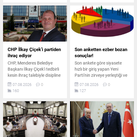
muhalefet milletvekilleri
rüşvet sayılamayacağını
arasında usul ve içerik
savundu.
tartışmaları yaşandı.
CHP İlkay Çiçek’i partiden
Son anketten ezber bozan
ihraç ediyor
sonuçlar!
CHP, Menderes Belediye
Son ankete göre siyasete
Başkanı İlkay Çiçek'i tedbirli
hızlı bir giriş yapan Yeni
kesin ihraç talebiyle disipline
Parti'nin zirveye yerleştiği ve
sevk etti. Kararın, parti
AK Parti'nin ikinci sırada yer
07.08.2026
0
07.08.2026
0
ilkeleri ve örgüt disiplini
aldığı ankette, CHP ve
160
127
kapsamında yapılan
MHP'nin yaşadığı tarihi oy
değerlendirmeler sonucunda
kaybı ile yüzde 5 bandına
alındığı açıklandı.
gerilemeleri dikkat çekti.