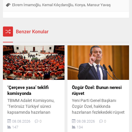
,
,
,
Ekrem İmamoğlu
Kemal Kılıçdaroğlu
Konya
Mansur Yavaş
Benzer Konular
‘Çerçeve yasa’ teklifi
Özgür Özel: Bunun neresi
komisyonda
rüşvet
TBMM Adalet Komisyonu,
Yeni Parti Genel Başkanı
‘Terörsüz Türkiye’ süreci
Özgür Özel, hakkında
kapsamında hazırlanan
hazırlanan fezlekedeki rüşvet
çerçeve yasa teklifini
iddiasına tepki göstererek,
08.08.2026
0
08.08.2026
0
görüşmek üzere toplandı.
kurultay masrafları için para
147
134
Toplantıda iktidar ve
verilmiş olsa bile bunun