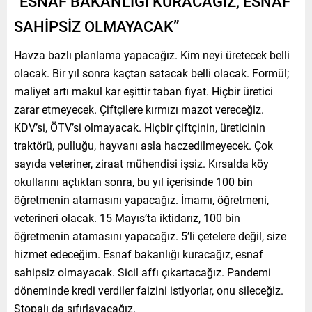
“ESNAF BAKANLIĞI KURACAĞIZ, ESNAF
SAHİPSİZ OLMAYACAK”
Havza bazlı planlama yapacağız. Kim neyi üretecek belli
olacak. Bir yıl sonra kaçtan satacak belli olacak. Formül;
maliyet artı makul kar eşittir taban fiyat. Hiçbir üretici
zarar etmeyecek. Çiftçilere kırmızı mazot vereceğiz.
KDV’si, ÖTV’si olmayacak. Hiçbir çiftçinin, üreticinin
traktörü, pulluğu, hayvanı asla haczedilmeyecek. Çok
sayıda veteriner, ziraat mühendisi işsiz. Kırsalda köy
okullarını açtıktan sonra, bu yıl içerisinde 100 bin
öğretmenin atamasını yapacağız. İmamı, öğretmeni,
veterineri olacak. 15 Mayıs’ta iktidarız, 100 bin
öğretmenin atamasını yapacağız. 5’li çetelere değil, size
hizmet edeceğim. Esnaf bakanlığı kuracağız, esnaf
sahipsiz olmayacak. Sicil affı çıkartacağız. Pandemi
döneminde kredi verdiler faizini istiyorlar, onu sileceğiz.
Stopajı da sıfırlayacağız.