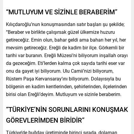
“MUTLUYUM VE SİZİNLE BERABERİM”
Kılıçdaroğlu’nun konuşmasından satır başları şu şekilde;
“Beraber ve birlikte çalışırsak güzel ülkemize huzuru
getireceğiz. Emin olun, bahar geldi ama baharı her yıl, her
mevsim getireceğiz. Ereğli de kadim bir ilçe. Görkemli bir
tarihi var buranın. Ereğli Müzesi’ni biliyorum inşallah orayı
da gezeceğim. Eti’lerden kalma çok sayıda tarihi eser var
onu da gayet iyi biliyorum. Ulu Camii’nizi biliyorum,
Rüstem Paşa Kervansaray’ını biliyorum. Dolayısıyla bu
bölgenin en kadim kentlerinden, şehirlerinden, ilçelerinden
birisi olan Ereğli’deyim. Mutluyum ve sizinle beraberim.
“TÜRKİYE’NİN SORUNLARINI KONUŞMAK
GÖREVLERİMDEN BİRİDİR”
Türkiye’de buğday üretiminde birinci sırada, dolaman