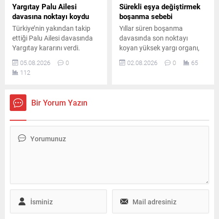
Yargıtay Palu Ailesi
Sürekli eşya değiştirmek
davasına noktayı koydu
boşanma sebebi
Türkiye’nin yakından takip
Yıllar süren boşanma
ettiği Palu Ailesi davasında
davasında son noktayı
Yargıtay kararını verdi.
koyan yüksek yargı organı,
Melike Tahnal’ın ölümüne
tarafların kusur oranlarını
05.08.2026
0
02.08.2026
0
65
ilişkin davada Tuncer
yeniden değerlendirerek
112
Ustael’e verilen müebbet
eşlerin kusurlarının eşit
hapis cezası onanırken, diğer
olmadığını ve kadının daha
sanıklar hakkındaki beraat
ağır kusurlu bulunduğunu
Bir Yorum Yazın
kararları kesinleşti.
kararlaştırdı.