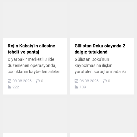
kusurlu kabul etti. Çiftin
failinin Nevzat Bahtiyar
boşanmasına karar verildi.
olduğunu öne sürdü.
Rojin Kabaiş’in ailesine
Gülistan Doku olayında 2
tehdit ve şantaj
dalgıç tutuklandı
Diyarbakır merkezli 8 ilde
Gülistan Doku'nun
düzenlenen operasyonda,
kaybolmasına ilişkin
çocuklarını kaybeden aileleri
yürütülen soruşturmada iki
tehdit ve şantajla hedef
dalgıç "delil karartma"
08.08.2026
0
06.08.2026
0
aldığı belirlenen 10 şüpheli
suçlamasıyla tutuklandı.
222
189
yakalandı. Şüphelilerden 2’si
Soruşturma kapsamında
tutuklandı, diğerleri hakkında
tutuklu sayısı artarken,
ise ayrıca adli soruşturma
barajda bulunan delillere
başlatıldı.
ilişkin iddialar yeniden
gündeme geldi.