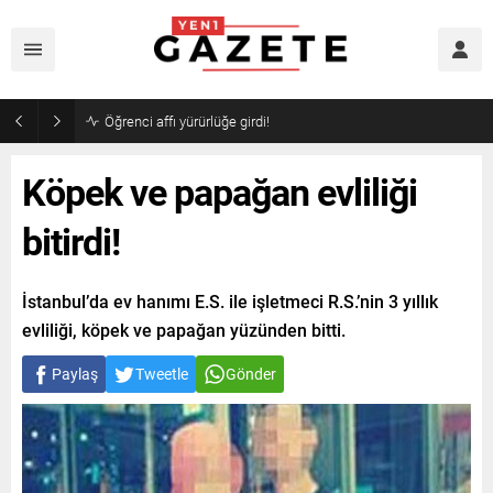
Öğrenci affı yürürlüğe girdi!
Köpek ve papağan evliliği
bitirdi!
İstanbul’da ev hanımı E.S. ile işletmeci R.S.’nin 3 yıllık
evliliği, köpek ve papağan yüzünden bitti.
Paylaş
Tweetle
Gönder