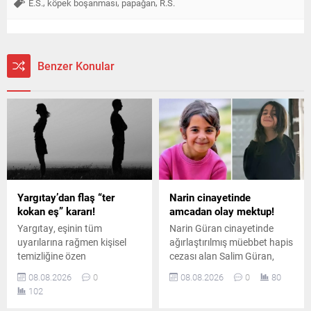
,
,
,
E.S.
köpek boşanması
papağan
R.S.
Benzer Konular
Yargıtay’dan flaş “ter
Narin cinayetinde
kokan eş” kararı!
amcadan olay mektup!
Yargıtay, eşinin tüm
Narin Güran cinayetinde
uyarılarına rağmen kişisel
ağırlaştırılmış müebbet hapis
temizliğine özen
cezası alan Salim Güran,
göstermeyen ve sürekli ter
cezaevinden yazdığı
08.08.2026
0
08.08.2026
0
80
koktuğu belirtilen erkeği
mektupta suçsuz olduğunu
102
boşanma davasında tam
savundu. Güran, cinayetin