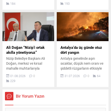
Beşikçioğlu ile birlikte toplam
mahallelerini birbirine
184
193
55 şüphelinin emniyetteki
bağlayan önemli
işlemleri tamamlandı ve
güzergahtaki asfaltlama
şüpheliler adliyeye sevk
çalışmaları tamamlanarak
edildi.
ulaşım süresi daha da
kısaldı.
Ali Doğan “Nizip’i ortak
Antalya’da üç günde otuz
akılla yönetiyoruz”
dört yangın
Nizip Belediye Başkanı Ali
Antalya genelinde aşırı
Doğan, merkez ve kırsal
sıcaklar, düşük nem oranı ve
mahalle muhtarlarıyla
şiddetli rüzgarların etkisiyle
belediyede bir araya gelerek
başlayan peş peşe orman
01.08.2026
0
31.07.2026
0
64
mahallelerin öncelikli
yangınları günlerce sürerken
229
ihtiyaçlarını, devam eden
yerleşim yerleri, tarım alanları
çalışmalar ile planlanan
ile çok sayıda yapı büyük
projeleri değerlendirdi.
zarar gördü.
Bir Yorum Yazın