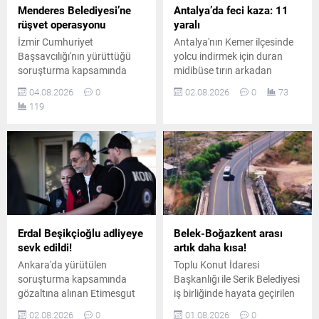
Menderes Belediyesi’ne
Antalya’da feci kaza: 11
rüşvet operasyonu
yaralı
İzmir Cumhuriyet
Antalya'nın Kemer ilçesinde
Başsavcılığı'nın yürüttüğü
yolcu indirmek için duran
soruşturma kapsamında
midibüse tırın arkadan
Menderes Belediyesi'ne
çarpması sonucu meydana
04.08.2026
0
02.08.2026
0
73
operasyon düzenlendi.
gelen kazada 11 kişi
119
Belediye Başkanı İlkay
yaralandı. Yan yatan
Çiçek'in de aralarında
midibüsteki yaralılar
bulunduğu 13 şüpheli
hastaneye kaldırılırken
gözaltına alındı.
trafikte aksamalar yaşandı.
Erdal Beşikçioğlu adliyeye
Belek-Boğazkent arası
sevk edildi!
artık daha kısa!
Ankara'da yürütülen
Toplu Konut İdaresi
soruşturma kapsamında
Başkanlığı ile Serik Belediyesi
gözaltına alınan Etimesgut
iş birliğinde hayata geçirilen
Belediye Başkanı Erdal
ve Belek ile Boğazkent
02.08.2026
0
01.08.2026
0