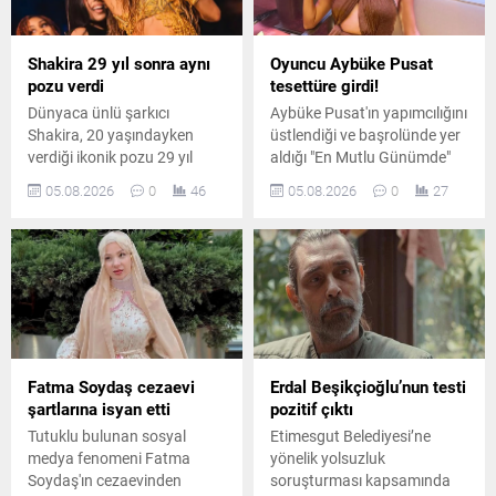
Shakira 29 yıl sonra aynı
Oyuncu Aybüke Pusat
pozu verdi
tesettüre girdi!
Dünyaca ünlü şarkıcı
Aybüke Pusat'ın yapımcılığını
Shakira, 20 yaşındayken
üstlendiği ve başrolünde yer
verdiği ikonik pozu 29 yıl
aldığı "En Mutlu Günümde"
sonra yeniden canlandırdı.
filminden ilk kareler
05.08.2026
0
46
05.08.2026
0
27
Ünlü sanatçının paylaşımı
paylaşıldı. Oyuncunun
kısa sürede sosyal medyada
canlandırdığı karakter için
büyük ilgi gördü.
kullandığı yeni görünüm
dikkat çekti.
Fatma Soydaş cezaevi
Erdal Beşikçioğlu’nun testi
şartlarına isyan etti
pozitif çıktı
Tutuklu bulunan sosyal
Etimesgut Belediyesi’ne
medya fenomeni Fatma
yönelik yolsuzluk
Soydaş'ın cezaevinden
soruşturması kapsamında