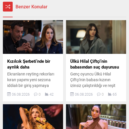
Benzer Konular
Kızılcık Şerbeti’nde bir
Ülkü Hilal Çiftçi’nin
ayrılık daha
babasından suç duyurusu
Ekranların reyting rekorları
Genç oyuncu Ülkü Hilal
kıran yapımı yeni sezona
Çiftçi'nin babası kızının
iddialı bir giriş yapmaya
izinsiz çalıştırıldığı ve reşit
hazırlanıyor. Kadroda önemli
olmadığı halde bir ilişki
06.08.2026
0
42
06.08.2026
0
65
ayrılıklar yaşanırken diziye
yaşadığı iddiasıyla savcılığa
sürpriz bir oyuncu dahil
başvurdu. Yaşanan
oluyor.
gelişmeler magazin ve hukuk
kulislerinde geniş yankı
uyandırdı.