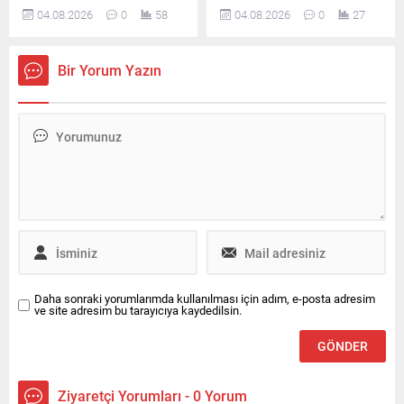
yakınları aracılığıyla
tutuklanan ve görevden
04.08.2026
0
58
04.08.2026
0
27
gönderdiği öne sürülen
uzaklaştırılan Belediye
mesajında pişmanlığını dile
Başkanı Erdal
getirdiği ve tahliye talebinde
Beşikçioğlu’nun laboratuvar
Bir Yorum Yazın
bulunduğu iddia edildi.
incelemesinde esrar testinin
pozitif çıktığı bildirildi.
Daha sonraki yorumlarımda kullanılması için adım, e-posta adresim
ve site adresim bu tarayıcıya kaydedilsin.
Ziyaretçi Yorumları - 0 Yorum