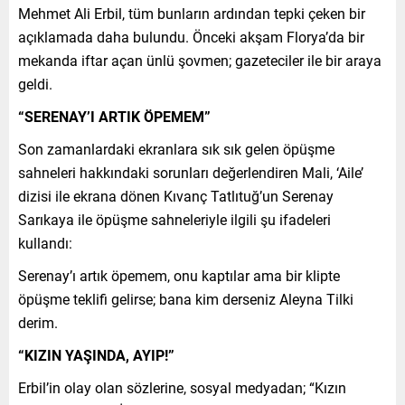
Mehmet Ali Erbil, tüm bunların ardından tepki çeken bir
açıklamada daha bulundu. Önceki akşam Florya’da bir
mekanda iftar açan ünlü şovmen; gazeteciler ile bir araya
geldi.
“SERENAY’I ARTIK ÖPEMEM”
Son zamanlardaki ekranlara sık sık gelen öpüşme
sahneleri hakkındaki sorunları değerlendiren Mali, ‘Aile’
dizisi ile ekrana dönen Kıvanç Tatlıtuğ’un Serenay
Sarıkaya ile öpüşme sahneleriyle ilgili şu ifadeleri
kullandı:
Serenay’ı artık öpemem, onu kaptılar ama bir klipte
öpüşme teklifi gelirse; bana kim derseniz Aleyna Tilki
derim.
“KIZIN YAŞINDA, AYIP!”
Erbil’in olay olan sözlerine, sosyal medyadan; “Kızın