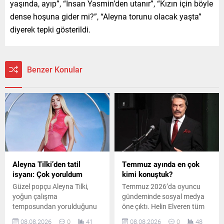
yaşında, ayıp”, “İnsan Yasmin’den utanır”, “Kızın için böyle
dense hoşuna gider mi?”, “Aleyna torunu olacak yaşta”
diyerek tepki gösterildi.
Benzer Konular
Aleyna Tilki’den tatil
Temmuz ayında en çok
isyanı: Çok yoruldum
kimi konuştuk?
Güzel popçu Aleyna Tilki,
Temmuz 2026’da oyuncu
yoğun çalışma
gündeminde sosyal medya
temposundan yorulduğunu
öne çıktı. Helin Elveren tüm
belirterek sosyal medya
mecralarda ilk sırayı alırken,
08.08.2026
0
41
08.08.2026
0
48