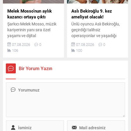
Melek Mosso’nun aylık
Aslı Bekiroğlu 9. kez
kazancı ortaya çıktı
ameliyat olacak!
Şarkıcı Melek Mosso, müzik
Ünlü oyuncu Aslı Bekiroğlu,
kariyerinin yanı sıra özel
geçirdiği talihsiz
yaşamı ve dijital
operasyonlar ve yaşadığı
platformlardaki
ciddi sağlık sorunlarının
07.08.2026
0
07.08.2026
0
çalışmalarıyla da adından
ardından, sekiz ameliyatın
106
100
söz ettiriyor. Instagram’da
sonrasında dokuzuncu kez
ücretli abonelik sistemini
ameliyat masasına
kullanan Mosso’nun abone
yatacağını duyurdu.
Bir Yorum Yazın
sayısı ve buradan elde ettiği
aylık gelir belli oldu.