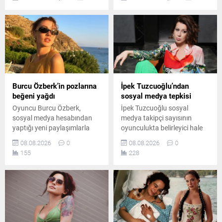
hesabından yaptığı
Zihni Göktay ve Kadir İnanır
paylaşımla tatil özlemini dile
vefatlarının ardından haber
getirdi.
ve anma gündemiyle dikkat
çekti.
Burcu Özberk’in pozlarına
İpek Tuzcuoğlu’ndan
beğeni yağdı
sosyal medya tepkisi
Oyuncu Burcu Özberk,
İpek Tuzcuoğlu sosyal
sosyal medya hesabından
medya takipçi sayısının
yaptığı yeni paylaşımlarla
oyunculukta belirleyici hale
takipçilerinin beğenisini
gelmesini eleştirdi. Usta
08.08.2026
0
08.08.2026
0
kazandı. Formda
oyuncu, gerçek sanatın
155
228
görüntüsüyle dikkat çeken
rakamlarla ölçülemeyeceğini
Özberk’in fotoğrafları kısa
belirterek genç sanatçılara
sürede çok sayıda yorum
önemli bir mesaj verdi ve
aldı.
emeğin değerini özellikle de
vurguladı.