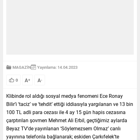
MAGAZİN
Yayınlama: 14.04.2023
A
A
0
+
-
Klibinde rol aldığı sosyal medya fenomeni Ece Ronay
Bilir’i ‘taciz’ ve ‘tehdit’ ettiği iddiasıyla yargılanan ve 13 bin
100 TL adli para cezası ile 4 ay 15 gün hapis cezasına
çarptırılan şovmen Mehmet Ali Erbil, geçtiğimiz aylarda
Beyaz TV’de yayınlanan ‘Söylemezsem Olmaz’ canlı
yayınına telefonla bağlanarak; eskiden Çarkıfelek’te