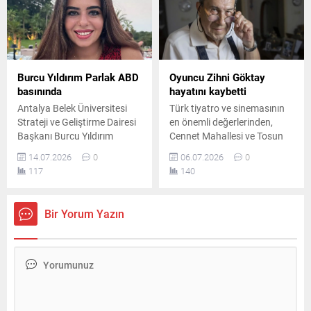
geri sayım resmen başladı.
yolculuğuna çıkarıyor.
Burcu Yıldırım Parlak ABD
Oyuncu Zihni Göktay
basınında
hayatını kaybetti
Antalya Belek Üniversitesi
Türk tiyatro ve sinemasının
Strateji ve Geliştirme Dairesi
en önemli değerlerinden,
Başkanı Burcu Yıldırım
Cennet Mahallesi ve Tosun
Parlak, soyut sanat
Paşa gibi unutulmaz
14.07.2026
0
06.07.2026
0
alanındaki özgün
yapımların usta oyuncusu
117
140
çalışmalarıyla Amerika'da
Zihni Göktay, tedavi gördüğü
yayımlanan uluslararası
hastanede yetmiş dokuz
sanat dergisi Abstractics'e
yaşında hayata gözlerini
Bir Yorum Yazın
konu oldu.
yumdu.