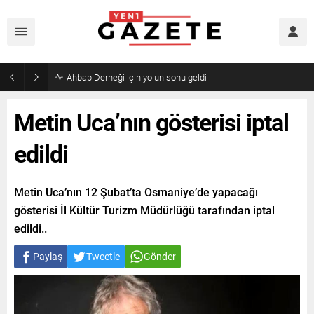
Ahbap Derneği için yolun sonu geldi
Metin Uca’nın gösterisi iptal
edildi
Metin Uca’nın 12 Şubat’ta Osmaniye’de yapacağı
gösterisi İl Kültür Turizm Müdürlüğü tarafından iptal
edildi..
Paylaş
Tweetle
Gönder