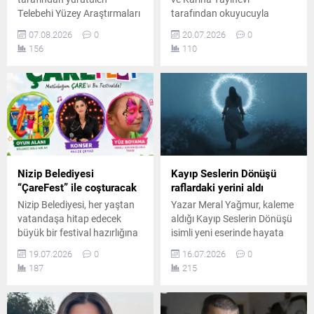
Telebehi Yüzey Araştırmaları
tarafından okuyucuyla
kapsamında araştırma
buluşturulan eser, yapay
07.08.2026
0
20.07.2026
0
heyeti, Fethiye Belediye
zekânın katkılarıyla insanın
156
110
Başkanı Alim Karaca'yı
varoluş serüvenini, doğayla
ziyaret ederek kültürel
bağlarını ve evrenin
mirasın korunmasına yönelik
gizemlerini kadim sorular
yürütülen çalışmaları
eşliğinde ele alıyor.
değerlendirdi.
Nizip Belediyesi
Kayıp Seslerin Dönüşü
“ÇareFest” ile coşturacak
raflardaki yerini aldı
Nizip Belediyesi, her yaştan
Yazar Meral Yağmur, kaleme
vatandaşa hitap edecek
aldığı Kayıp Seslerin Dönüşü
büyük bir festival hazırlığına
isimli yeni eserinde hayata
imza attı. Çocuklar için
dair kırılganlıkları, içsel
19.07.2026
0
16.07.2026
0
eğlence dolu anların,
dönüşümü, adaleti ve
187
215
yetişkinler için ise müzik ve
kadınların gücünü samimi bir
sürpriz etkinliklerin
dille işleyerek okuyucularını
planlandığı "ÇareFest" için
derin bir farkındalık