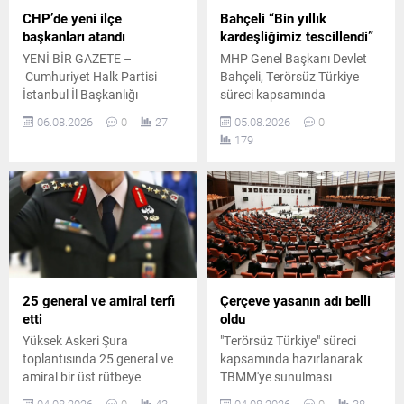
CHP’de yeni ilçe
Bahçeli “Bin yıllık
başkanları atandı
kardeşliğimiz tescillendi”
YENİ BİR GAZETE –
MHP Genel Başkanı Devlet
Cumhuriyet Halk Partisi
Bahçeli, Terörsüz Türkiye
İstanbul İl Başkanlığı
süreci kapsamında
temmuz ayının 21. gününde
hazırlanan çerçeve yasa
06.08.2026
0
27
05.08.2026
0
yaptığı duyuruyla çok sayıda
teklifine ilişkin
179
ilçe başkanı ile yönetimlerini
değerlendirmelerde bulundu.
tüzüğe ve parti disiplinine
Bahçeli, atılan imzaların
aykırı faaliyetler gerekçesiyle
önemli bir adım olduğunu
görevden uzaklaştırmıştı.
söyledi.
İlgili başkanların disiplin
kuruluna sevk edilmesinin
ardından teşkilatlarda yeni
bir yapılanma sürecine girildi.
Resmî duyurunun kısa
25 general ve amiral terfi
Çerçeve yasanın adı belli
sürede yapılması bekleniyor
etti
oldu
Parti...
Yüksek Askeri Şura
"Terörsüz Türkiye" süreci
toplantısında 25 general ve
kapsamında hazırlanarak
amiral bir üst rütbeye
TBMM'ye sunulması
yükseltildi, 69 albay general
beklenen çerçeve yasa
04.08.2026
0
43
04.08.2026
0
38