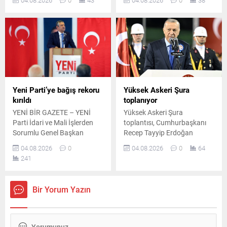
ve amiralliğe terfi etti. Hava
teklifinin ismi netleşti.
Kuvvetleri Komutanlığı
Düzenlemenin siyasi
görevine Orgeneral Rafet
partilerin ortak imzasıyla
Dalkıran atandı.
Meclis'e sunulması
hedefleniyor.
Yeni Parti’ye bağış rekoru
Yüksek Askeri Şura
kırıldı
toplanıyor
YENİ BİR GAZETE – YENİ
Yüksek Askeri Şura
Parti İdari ve Mali İşlerden
toplantısı, Cumhurbaşkanı
Sorumlu Genel Başkan
Recep Tayyip Erdoğan
Yardımcısı Özgür Ceylan,
başkanlığında bugün
04.08.2026
0
04.08.2026
0
64
partinin yürüttüğü
Cumhurbaşkanlığı
241
dayanışma kampanyasında
Külliyesi'nde
ulaşılan bağış miktarını
gerçekleştirilecek. Toplantıda
kamuoyuyla paylaştı.
Türk Silahlı Kuvvetleri'nin
Bir Yorum Yazın
Ceylan, toplam desteğin 240
terfi ve görev değişiklikleri ele
milyon 340 bin 252 liraya
alınacak.
ulaştığını belirtti. Bağış
kampanyasında 240 milyon