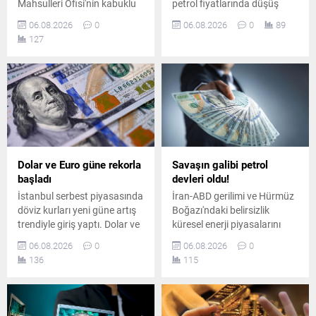
Mahsulleri Ofisi'nin kabuklu
petrol fiyatlarında düşüş
fındık alım fiyatlarını
yaşansa da iç piyasadaki
06.08.2026
0
06.08.2026
0
89
duyurdu. Giresun kalite
pompa fiyatları aynı kaldı.
127
fındık 255 lira, levant kalite
Planlanan yüksek oranlı
fındık ise kilogram başına
indirim tutarının tamamı
250 liradan alınacak.
vergi artışına aktarıldı.
Dolar ve Euro güne rekorla
Savaşın galibi petrol
başladı
devleri oldu!
İstanbul serbest piyasasında
İran-ABD gerilimi ve Hürmüz
döviz kurları yeni güne artış
Boğazı'ndaki belirsizlik
trendiyle giriş yaptı. Dolar ve
küresel enerji piyasalarını
avro dünkü kapanış
sarsarken, dünyanın en
06.08.2026
0
06.08.2026
0
seviyelerinin üzerine çıkarak
büyük sekiz petrol şirketi yılın
136
115
piyasalarda hareketli bir
ikinci çeyreğinde toplam 93
başlangıç yaptı.
milyar dolar kâr elde etti.