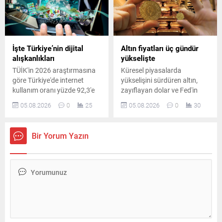
İşte Türkiye’nin dijital
Altın fiyatları üç gündür
alışkanlıkları
yükselişte
TÜİK'in 2026 araştırmasına
Küresel piyasalarda
göre Türkiye'de internet
yükselişini sürdüren altın,
kullanım oranı yüzde 92,3'e
zayıflayan dolar ve Fed'in
yükseldi. En çok kullanılan
faiz beklentilerindeki
05.08.2026
0
25
05.08.2026
0
30
sosyal medya ve
değişimin etkisiyle yeni
mesajlaşma uygulaması ise
zirveleri gördü. Gram altın ise
yüzde 90 ile WhatsApp oldu.
6 bin 324 liraya yükseldi.
Bir Yorum Yazın