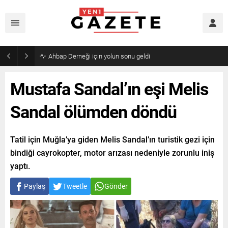
Mourinho’dan Arda Güler’e kötü haber
Mustafa Sandal’ın eşi Melis
Sandal ölümden döndü
Tatil için Muğla’ya giden Melis Sandal’ın turistik gezi için
bindiği cayrokopter, motor arızası nedeniyle zorunlu iniş
yaptı.
Paylaş
Tweetle
Gönder