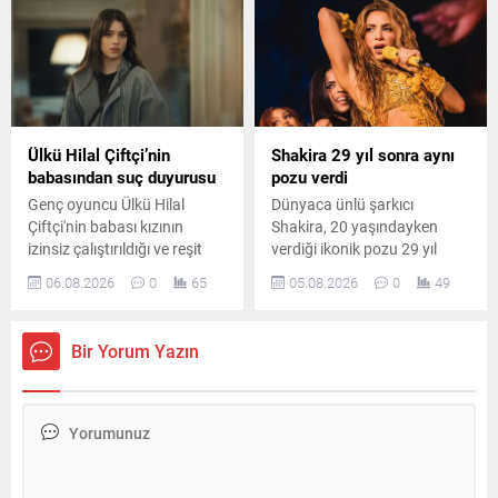
dünyaevine girdi.
oluyor.
Ülkü Hilal Çiftçi’nin
Shakira 29 yıl sonra aynı
babasından suç duyurusu
pozu verdi
Genç oyuncu Ülkü Hilal
Dünyaca ünlü şarkıcı
Çiftçi'nin babası kızının
Shakira, 20 yaşındayken
izinsiz çalıştırıldığı ve reşit
verdiği ikonik pozu 29 yıl
olmadığı halde bir ilişki
sonra yeniden canlandırdı.
06.08.2026
0
65
05.08.2026
0
49
yaşadığı iddiasıyla savcılığa
Ünlü sanatçının paylaşımı
başvurdu. Yaşanan
kısa sürede sosyal medyada
gelişmeler magazin ve hukuk
büyük ilgi gördü.
Bir Yorum Yazın
kulislerinde geniş yankı
uyandırdı.