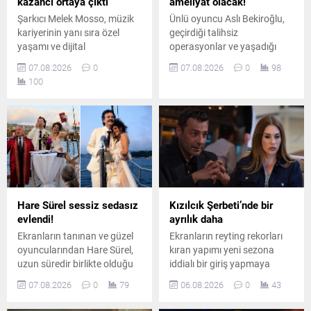
kazancı ortaya çıktı
ameliyat olacak!
Şarkıcı Melek Mosso, müzik
Ünlü oyuncu Aslı Bekiroğlu,
kariyerinin yanı sıra özel
geçirdiği talihsiz
yaşamı ve dijital
operasyonlar ve yaşadığı
platformlardaki
ciddi sağlık sorunlarının
07.08.2026
0
07.08.2026
0
98
çalışmalarıyla da adından
ardından, sekiz ameliyatın
100
söz ettiriyor. Instagram’da
sonrasında dokuzuncu kez
ücretli abonelik sistemini
ameliyat masasına
kullanan Mosso’nun abone
yatacağını duyurdu.
sayısı ve buradan elde ettiği
aylık gelir belli oldu.
Hare Sürel sessiz sedasız
Kızılcık Şerbeti’nde bir
evlendi!
ayrılık daha
Ekranların tanınan ve güzel
Ekranların reyting rekorları
oyuncularından Hare Sürel,
kıran yapımı yeni sezona
uzun süredir birlikte olduğu
iddialı bir giriş yapmaya
öğretim görevlisi Oğuz Erdin
hazırlanıyor. Kadroda önemli
07.08.2026
0
79
06.08.2026
0
43
ile İstanbul Kuruçeşme'de
ayrılıklar yaşanırken diziye
düzenlenen sade bir törenle
sürpriz bir oyuncu dahil