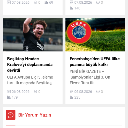
07.08.2026
0
69
07.08.2026
0
Mohamed Salah için
Semih Kılıçsoy'un golüyle 1-0
140
görkemli bir imza töreni
mağlup etti. Siyah-
düzenledi. Binlerce taraftarın
beyazlıların galibiyetinin
akın ettiği organizasyonda
ardından UEFA ülke puanı
renkli anlar yaşandı.
sıralaması da güncellendi.
Beşiktaş Hradec
Fenerbahçe’den UEFA ülke
Kralove’yi deplasmanda
puanına büyük katkı
devirdi
YENİ BİR GAZETE –
UEFA Avrupa Ligi 3. eleme
Şampiyonlar Ligi 3. Ön
turu ilk maçında Beşiktaş,
Eleme Turu ilk
deplasmanda Çekya
mücadelesinde Fenerbahçe
06.08.2026
0
06.08.2026
0
temsilcisi Hradec Kralove'yi
sahasında Avusturya
179
225
Semih Kılıçsoy'un golüyle 1-0
temsilcisi Sturm Graz ile
mağlup etti. Siyah-beyazlılar
karşı karşıya geldi. Sarı
rövanş öncesi önemli
lacivertli ekip Talisca ve
Bir Yorum Yazın
avantaj elde etti.
Mason Greenwood’un
kaydettiği gollerle sahadan