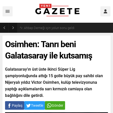
Mourinho’dan Arda Güler’e kötü haber
Osimhen: Tanrı beni
Galatasaray ile kutsamış
Galatasaray’ın üst üste ikinci Süper Lig
şampiyonluğunda attığı 15 golle büyük pay sahibi olan
Nijeryalı yıldız Victor Osimhen, kulüp televizyonuna
yaptığı açıklamalarda sarı kırmızılı camiaya olan
bağlılığını dile getirdi.
Paylaş
Tweetle
Gönder