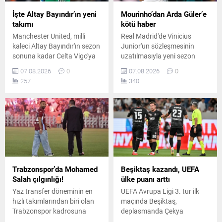
İşte Altay Bayındır’ın yeni
Mourinho’dan Arda Güler’e
takımı
kötü haber
Manchester United, milli
Real Madrid'de Vinicius
kaleci Altay Bayındır'ın sezon
Junior'un sözleşmesinin
sonuna kadar Celta Vigo'ya
uzatılmasıyla yeni sezon
kiralandığını resmen açıkladı.
planlaması hız kazandı. Jose
07.08.2026
0
07.08.2026
0
İspanyol kulübü de transferi
Mourinho'nun ilk 11 tercihleri
257
340
duyururken Türk taraftarlara
gündem olurken, Arda
özel mesaj paylaştı.
Güler'in durumu belirsizliğini
koruyor.
Trabzonspor’da Mohamed
Beşiktaş kazandı, UEFA
Salah çılgınlığı!
ülke puanı arttı
Yaz transfer döneminin en
UEFA Avrupa Ligi 3. tur ilk
hızlı takımlarından biri olan
maçında Beşiktaş,
Trabzonspor kadrosuna
deplasmanda Çekya
kattığı dünya yıldızı
temsilcisi Hradec Kralove'yi