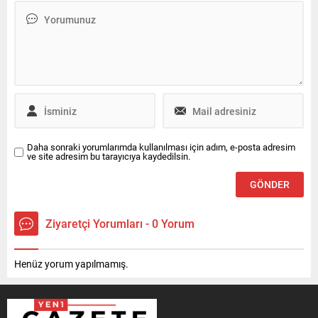
iki sıfırlık galibiyetle ayrıldı.
Bu sonuçla temsilcimiz
rövanş maçı öncesinde
büyük bir avantaj yakaladı.
Güncel UEFA ülke puanı
sıralaması...
Daha sonraki yorumlarımda kullanılması için adım, e-posta adresim
ve site adresim bu tarayıcıya kaydedilsin.
Ziyaretçi Yorumları - 0 Yorum
Henüz yorum yapılmamış.