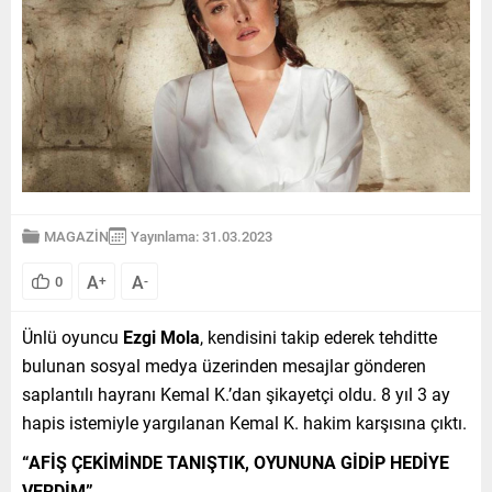
MAGAZİN
Yayınlama: 31.03.2023
A
A
0
+
-
Ünlü oyuncu
Ezgi Mola
, kendisini takip ederek tehditte
bulunan sosyal medya üzerinden mesajlar gönderen
saplantılı hayranı Kemal K.’dan şikayetçi oldu. 8 yıl 3 ay
hapis istemiyle yargılanan Kemal K. hakim karşısına çıktı.
“AFİŞ ÇEKİMİNDE TANIŞTIK, OYUNUNA GİDİP HEDİYE
VERDİM”