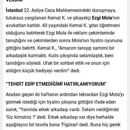
İstanbul
22. Asliye Ceza Mahkemesindeki duruşmaya,
tutuksuz yargılanan Kemal K. ve şikayetçi
Ezgi Mola
‘nın
avukatları katıldı. 40 yaşındaki Kemal K. gitar öğretmeni
olduğunu belirterek Ezgi Mola ile reklam çekimlerinde
tanıştığını ve çekimlerden sonra Mola’nın tiyatro oyununa
gittiğini belirtti. Kemal K., “Amacım tanışıp samimi bir
arkadaşlık kurmaktı. Kulis çıkışında selamlaştık, beni
tanıdığını söyledi. Ufak bir sohbet ettik ve onun için
aldığım küçük hediyeyi verdim” dedi.
“TEHDİT EDİP ETMEDİĞİMİ HATIRLAMIYORUM”
Aradan geçen iki haftanın ardından tekrardan Ezgi Mola’yı
görmek istediği için tiyatro çıkışına gittiğini ifade eden
sanık, “Yanında erkek arkadaşı vardı. Selam verdiğimde
‘Siz kimsiniz ?’ dedi. Erkek arkadaşı var diye herhalde
aşağılayıcı bir tavırla bana ‘Figüran’ dedi. Buna hiç gerek