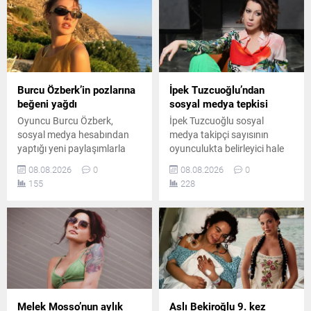
getirdi.
ve anma gündemiyle dikkat
çekti.
Burcu Özberk’in pozlarına
İpek Tuzcuoğlu’ndan
beğeni yağdı
sosyal medya tepkisi
Oyuncu Burcu Özberk,
İpek Tuzcuoğlu sosyal
sosyal medya hesabından
medya takipçi sayısının
yaptığı yeni paylaşımlarla
oyunculukta belirleyici hale
takipçilerinin beğenisini
gelmesini eleştirdi. Usta
08.08.2026
0
08.08.2026
0
kazandı. Formda
oyuncu, gerçek sanatın
155
228
görüntüsüyle dikkat çeken
rakamlarla ölçülemeyeceğini
Özberk’in fotoğrafları kısa
belirterek genç sanatçılara
sürede çok sayıda yorum
önemli bir mesaj verdi ve
aldı.
emeğin değerini özellikle de
vurguladı.
Melek Mosso’nun aylık
Aslı Bekiroğlu 9. kez