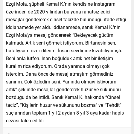
Ezgi Mola, şüpheli Kemal K.’nın kendisine Instagram
üzerinden de 2020 yılından bu yana rahatsız edici
mesajlar göndererek cinsel tacizde bulunduğu ifade ettiği
iddianamede yer aldı. İddianamede, sanık Kemal K.’nin
Ezgi Mola’ya mesaj göndererek “Bekleyecek gücüm
kalmadı. Artık seni görmek istiyorum. Birtanesin sen,
hatalıysam özür dilerim. İnsan sevdiğine kızabiliyor işte.
Beni anla lütfen. İnan boğulduk artık net bir iletişim
kuralım rica ediyorum. Orada yanında olmayı çok
isterdim. Daha önce de mesaj atmıştım görmediniz
sanırım. Çok özledim seni. Yanında olmayı istiyorum
artık” şeklinde mesajlar göndererek huzur ve sükununu
bozduğu da belirtildi. Sanık Kemal K. hakkında “Cinsel
taciz”, “Kişilerin huzur ve sükununu bozma” ve “Tehdit”
suçlarından toplam 1 yıl 2 aydan 8 yıl 3 aya kadar hapis
cezası talep edildi.