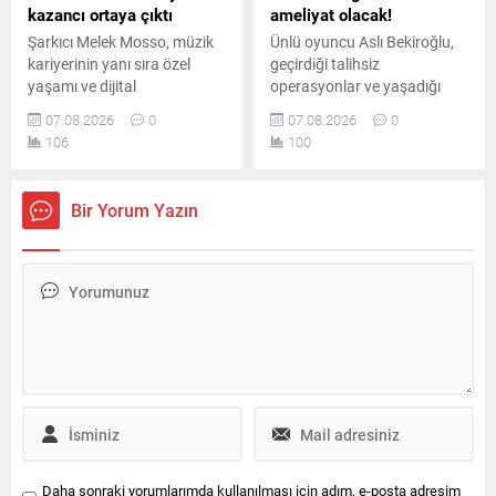
kazancı ortaya çıktı
ameliyat olacak!
Şarkıcı Melek Mosso, müzik
Ünlü oyuncu Aslı Bekiroğlu,
kariyerinin yanı sıra özel
geçirdiği talihsiz
yaşamı ve dijital
operasyonlar ve yaşadığı
platformlardaki
ciddi sağlık sorunlarının
07.08.2026
0
07.08.2026
0
çalışmalarıyla da adından
ardından, sekiz ameliyatın
106
100
söz ettiriyor. Instagram’da
sonrasında dokuzuncu kez
ücretli abonelik sistemini
ameliyat masasına
kullanan Mosso’nun abone
yatacağını duyurdu.
Bir Yorum Yazın
sayısı ve buradan elde ettiği
aylık gelir belli oldu.
Daha sonraki yorumlarımda kullanılması için adım, e-posta adresim