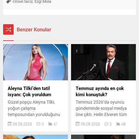
,
cinsel taciz
Ezgi Mola
Benzer Konular
Aleyna Tilki’den tatil
Temmuz ayında en çok
isyanı: Çok yoruldum
kimi konuştuk?
Güzel popçu Aleyna Tilki,
Temmuz 2026’da oyuncu
yoğun çalışma
gündeminde sosyal medya
temposundan yorulduğunu
öne çıktı. Helin Elveren tüm
belirterek sosyal medya
mecralarda ilk sırayı alırken,
08.08.2026
0
41
08.08.2026
0
48
hesabından yaptığı
Zihni Göktay ve Kadir İnanır
paylaşımla tatil özlemini dile
vefatlarının ardından haber