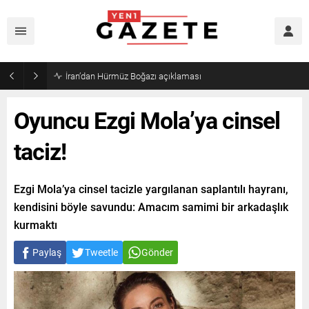
Öğrenci affı yürürlüğe girdi!
Oyuncu Ezgi Mola’ya cinsel
taciz!
Ezgi Mola’ya cinsel tacizle yargılanan saplantılı hayranı,
kendisini böyle savundu: Amacım samimi bir arkadaşlık
kurmaktı
Paylaş
Tweetle
Gönder