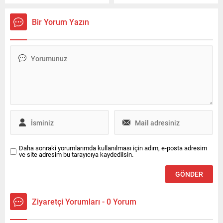
ve "Terörsüz Bölge"
dakika süren görüşme, Milli
hedeflerine yönelik
Güvenlik Kurulu toplantısı
Bir Yorum Yazın
çalışmaların kararlılıkla
öncesinde gerçekleştirildi.
sürdürüleceği vurgulandı.
Daha sonraki yorumlarımda kullanılması için adım, e-posta adresim
ve site adresim bu tarayıcıya kaydedilsin.
Ziyaretçi Yorumları - 0 Yorum