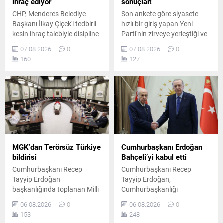
ihraç ediyor
sonuçlar!
CHP, Menderes Belediye
Son ankete göre siyasete
Başkanı İlkay Çiçek'i tedbirli
hızlı bir giriş yapan Yeni
kesin ihraç talebiyle disipline
Parti'nin zirveye yerleştiği ve
sevk etti. Kararın, parti
AK Parti'nin ikinci sırada yer
07.08.2026
0
07.08.2026
0
ilkeleri ve örgüt disiplini
aldığı ankette, CHP ve
160
127
kapsamında yapılan
MHP'nin yaşadığı tarihi oy
değerlendirmeler sonucunda
kaybı ile yüzde 5 bandına
alındığı açıklandı.
gerilemeleri dikkat çekti.
MGK’dan Terörsüz Türkiye
Cumhurbaşkanı Erdoğan
bildirisi
Bahçeli’yi kabul etti
Cumhurbaşkanı Recep
Cumhurbaşkanı Recep
Tayyip Erdoğan
Tayyip Erdoğan,
başkanlığında toplanan Milli
Cumhurbaşkanlığı
Güvenlik Kurulu'nun
Külliyesi'nde MHP Genel
06.08.2026
0
06.08.2026
0
ardından yayımlanan
Başkanı Devlet Bahçeli ile bir
153
248
bildiride, "Terörsüz Türkiye"
araya geldi. Yaklaşık 45