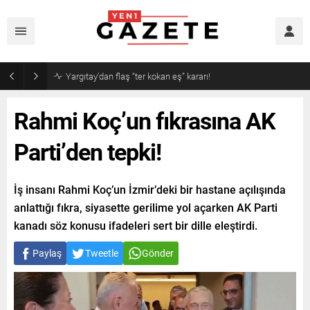
Narin cinayetinde amcadan olay mektup!
Rahmi Koç’un fıkrasına AK
Parti’den tepki!
İş insanı Rahmi Koç’un İzmir’deki bir hastane açılışında
anlattığı fıkra, siyasette gerilime yol açarken AK Parti
kanadı söz konusu ifadeleri sert bir dille eleştirdi.
Paylaş
Tweetle
Gönder