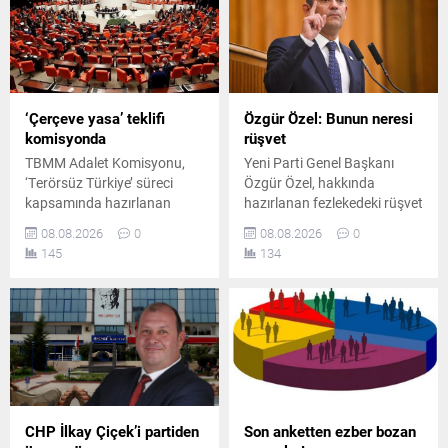
‘Çerçeve yasa’ teklifi
Özgür Özel: Bunun neresi
komisyonda
rüşvet
TBMM Adalet Komisyonu,
Yeni Parti Genel Başkanı
‘Terörsüz Türkiye’ süreci
Özgür Özel, hakkında
kapsamında hazırlanan
hazırlanan fezlekedeki rüşvet
çerçeve yasa teklifini
iddiasına tepki göstererek,
08.08.2026
0
08.08.2026
0
görüşmek üzere toplandı.
kurultay masrafları için para
145
134
Toplantıda iktidar ve
verilmiş olsa bile bunun
muhalefet milletvekilleri
rüşvet sayılamayacağını
arasında usul ve içerik
savundu.
tartışmaları yaşandı.
CHP İlkay Çiçek’i partiden
Son anketten ezber bozan