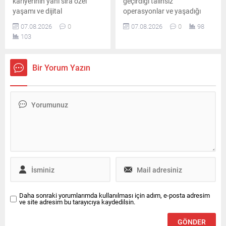
kariyerinin yanı sıra özel
geçirdiği talihsiz
yaşamı ve dijital
operasyonlar ve yaşadığı
platformlardaki
ciddi sağlık sorunlarının
07.08.2026
0
07.08.2026
0
98
çalışmalarıyla da adından
ardından, sekiz ameliyatın
103
söz ettiriyor. Instagram’da
sonrasında dokuzuncu kez
ücretli abonelik sistemini
ameliyat masasına
kullanan Mosso’nun abone
yatacağını duyurdu.
Bir Yorum Yazın
sayısı ve buradan elde ettiği
aylık gelir belli oldu.
Daha sonraki yorumlarımda kullanılması için adım, e-posta adresim
ve site adresim bu tarayıcıya kaydedilsin.