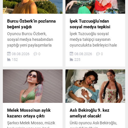
Burcu Özberk’in pozlarına
İpek Tuzcuoğlu’ndan
beğeni yağdı
sosyal medya tepkisi
Oyuncu Burcu Özberk,
İpek Tuzcuoğlu sosyal
sosyal medya hesabından
medya takipçi sayısının
yaptığı yeni paylaşımlarla
oyunculukta belirleyici hale
takipçilerinin beğenisini
gelmesini eleştirdi. Usta
08.08.2026
0
08.08.2026
0
kazandı. Formda
oyuncu, gerçek sanatın
152
225
görüntüsüyle dikkat çeken
rakamlarla ölçülemeyeceğini
Özberk’in fotoğrafları kısa
belirterek genç sanatçılara
sürede çok sayıda yorum
önemli bir mesaj verdi ve
aldı.
emeğin değerini özellikle de
vurguladı.
Melek Mosso’nun aylık
Aslı Bekiroğlu 9. kez
kazancı ortaya çıktı
ameliyat olacak!
Şarkıcı Melek Mosso, müzik
Ünlü oyuncu Aslı Bekiroğlu,