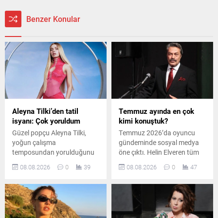
Benzer Konular
Aleyna Tilki’den tatil
Temmuz ayında en çok
isyanı: Çok yoruldum
kimi konuştuk?
Güzel popçu Aleyna Tilki,
Temmuz 2026’da oyuncu
yoğun çalışma
gündeminde sosyal medya
temposundan yorulduğunu
öne çıktı. Helin Elveren tüm
belirterek sosyal medya
mecralarda ilk sırayı alırken,
08.08.2026
0
39
08.08.2026
0
47
hesabından yaptığı
Zihni Göktay ve Kadir İnanır
paylaşımla tatil özlemini dile
vefatlarının ardından haber
getirdi.
ve anma gündemiyle dikkat
çekti.