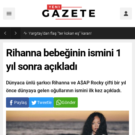
Yargıtay’dan flaş “ter kokan eş” kararı!
Rihanna bebeğinin ismini 1
yıl sonra açıkladı
Dünyaca ünlü şarkıcı Rihanna ve A$AP Rocky çifti bir yıl
önce dünyaya gelen oğullarının ismini ilk kez açıkladı.
Paylaş
Tweetle
Gönder