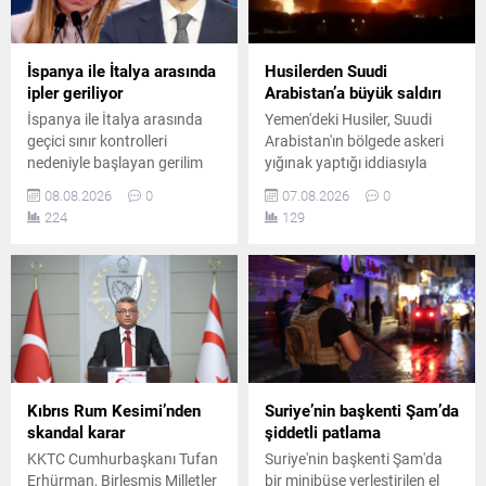
İspanya ile İtalya arasında
Husilerden Suudi
ipler geriliyor
Arabistan’a büyük saldırı
İspanya ile İtalya arasında
Yemen'deki Husiler, Suudi
geçici sınır kontrolleri
Arabistan'ın bölgede askeri
nedeniyle başlayan gerilim
yığınak yaptığı iddiasıyla
büyüdü. İspanya, İtalya’nın
hükümete bağlı kamplara
08.08.2026
0
07.08.2026
0
kontrolleri kaldırmaması
balistik füze ve İHA'larla
224
129
üzerine karşılık verme kararı
saldırı düzenlediğini
aldı. Uygulama 7 Eylül’e
duyurdu. Gerilimin tırmandığı
kadar sürecek.
bölgede yüzden fazla ölü
olduğu iddia edildi.
Kıbrıs Rum Kesimi’nden
Suriye’nin başkenti Şam’da
skandal karar
şiddetli patlama
KKTC Cumhurbaşkanı Tufan
Suriye'nin başkenti Şam'da
Erhürman, Birleşmiş Milletler
bir minibüse yerleştirilen el