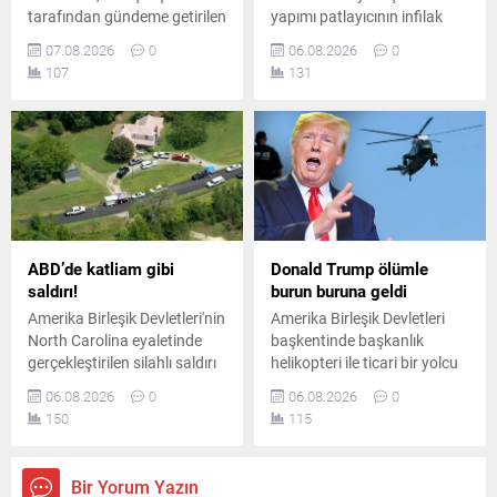
tarafından gündeme getirilen
yapımı patlayıcının infilak
önemli bir adımın Rum
etmesi sonucu ölü ve
07.08.2026
0
06.08.2026
0
yönetimi tarafından geri
yaralıların olduğu bildirildi.
107
131
çevrildiğini duyurdu. Ada
Saldırının Ceramana
genelindeki güven artırıcı
Mahallesi'nde gerçekleştiği
tedbirler tartışılmaya devam
açıklandı.
ediyor.
ABD’de katliam gibi
Donald Trump ölümle
saldırı!
burun buruna geldi
Amerika Birleşik Devletleri'nin
Amerika Birleşik Devletleri
North Carolina eyaletinde
başkentinde başkanlık
gerçekleştirilen silahlı saldırı
helikopteri ile ticari bir yolcu
sonucunda çok sayıda kişi
uçağı havada tehlikeli
06.08.2026
0
06.08.2026
0
hayatını kaybetti. Bölgeye
biçimde yakınlaştı. Emniyet
150
115
çok sayıda ekip sevk edilirken
sınırlarının ihlal edildiği olay
olayla ilgili kapsamlı bir
sonrasında havacılık
soruşturma başlatıldı.
otoriteleri geniş çaplı
Bir Yorum Yazın
soruşturma başlattı.