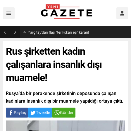
Yargıtay’dan flaş “ter kokan eş” kararı!
Rus şirketten kadın
çalışanlara insanlık dışı
muamele!
Rusya’da bir perakende şirketinin deposunda çalışan
kadınlara insanlık dışı bir muamele yapıldığı ortaya çıktı.
Paylaş
Tweetle
Gönder