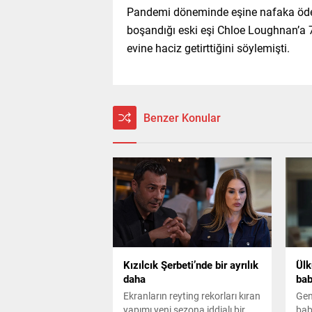
Pandemi döneminde eşine nafaka ödeye
boşandığı eski eşi Chloe Loughnan’a 
evine haciz getirttiğini söylemişti.
Benzer Konular
Kızılcık Şerbeti’nde bir ayrılık
Ülk
daha
bab
Ekranların reyting rekorları kıran
Gen
yapımı yeni sezona iddialı bir
baba