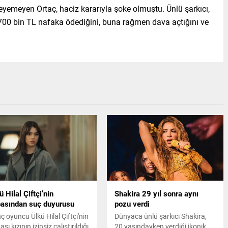
meyen Ortaç, haciz kararıyla şoke olmuştu. Ünlü şarkıcı,
700 bin TL nafaka ödediğini, buna rağmen dava açtığını ve
ü Hilal Çiftçi’nin
Shakira 29 yıl sonra aynı
asından suç duyurusu
pozu verdi
ç oyuncu Ülkü Hilal Çiftçi'nin
Dünyaca ünlü şarkıcı Shakira,
sı kızının izinsiz çalıştırıldığı
20 yaşındayken verdiği ikonik