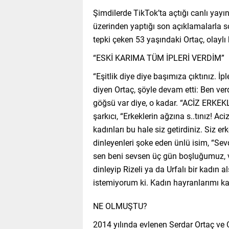
Şimdilerde TikTok’ta açtığı canlı yayı
üzerinden yaptığı son açıklamalarla 
tepki çeken 53 yaşındaki Ortaç, olaylı 
“ESKİ KARIMA TÜM İPLERİ VERDİM”
“Eşitlik diye diye başımıza çıktınız. İp
diyen Ortaç, şöyle devam etti: Ben verd
göğsü var diye, o kadar. “ACİZ ERKEK
şarkıcı, “Erkeklerin ağzına s..tınız! Aci
kadınları bu hale siz getirdiniz. Siz e
dinleyenleri şoke eden ünlü isim, “Sev
sen beni sevsen üç gün boşluğumuz, v
dinleyip Rizeli ya da Urfalı bir kadın
istemiyorum ki. Kadın hayranlarımı 
NE OLMUŞTU?
2014 yılında evlenen Serdar Ortaç ve