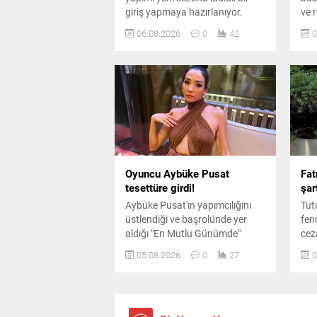
giriş yapmaya hazırlanıyor.
ve r
Kadroda önemli ayrılıklar
yaş
06.08.2026
0
42
0
yaşanırken diziye sürpriz bir
baş
oyuncu dahil oluyor.
mag
gen
Oyuncu Aybüke Pusat
Fat
tesettüre girdi!
şar
Aybüke Pusat'ın yapımcılığını
Tut
üstlendiği ve başrolünde yer
fen
aldığı "En Mutlu Günümde"
cez
filminden ilk kareler paylaşıldı.
ara
05.08.2026
0
27
0
Oyuncunun canlandırdığı
sür
karakter için kullandığı yeni
dile
görünüm dikkat çekti.
bul