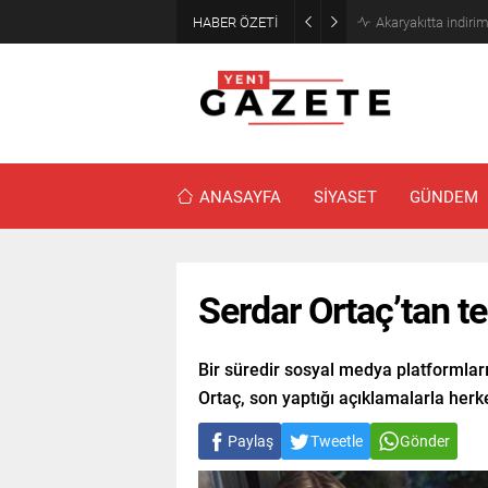
HABER ÖZETİ
Akaryakıtta indiri
ANASAYFA
SİYASET
GÜNDEM
Serdar Ortaç’tan te
Bir süredir sosyal medya platformlar
Ortaç, son yaptığı açıklamalarla herkes
Paylaş
Tweetle
Gönder