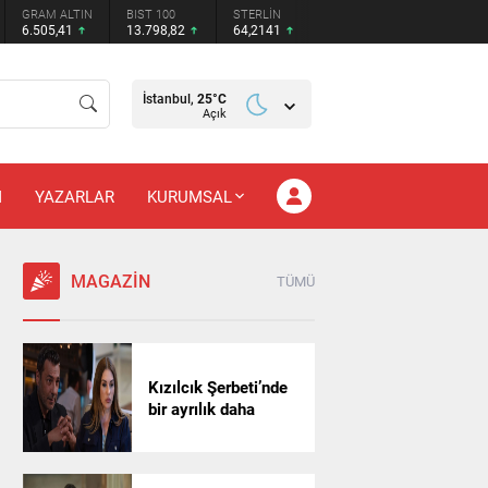
GRAM ALTIN
BIST 100
STERLİN
6.505,41
13.798,82
64,2141
İstanbul,
25
°C
Açık
M
YAZARLAR
KURUMSAL
MAGAZİN
TÜMÜ
Kızılcık Şerbeti’nde
bir ayrılık daha