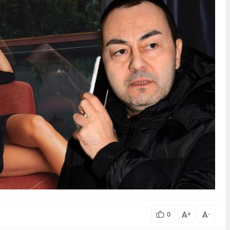
A
A
0
+
-