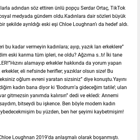
nlarla adından söz ettiren ünlü popçu Serdar Ortaç, TikTok
sosyal medyada gündem oldu.Kadınlara dair sözleri büyük
bir şekilde ayrıldığı eski eşi Chloe Loughnan’ı da hedef aldı.
leri bu kadar vermeyin kadınlara; ayıp, yazık lan erkeklere”
im eski karıma tüm ipleri, ne oldu? Ağzıma s..tı! İki tane
LER!”Hızını alamayıp erkekler hakkında da yorum yapan
z erkekler, eli nefsinde herifler; yazıklar olsun size! Bu
rkeksiniz oğlum evreni yaratan sizsiniz” diye konuştu.Yayını
diğim kadın bana diyor ki ‘Bodrum’a gideceğim tatile’; ulan
ar gitmezsin yanımda kalırsın” dedi ve ekledi: Annemi
 alsaydım, bitseydi bu işkence. Ben böyle modern kadın
kaybedecekmişim bu yüzden, ben her şeyimi kaybetmişim!
 Chloe Loughnan 2019’da anlaşmalı olarak boşanmıştı.