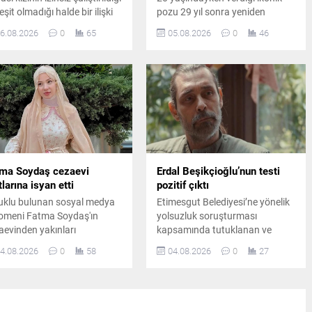
eşit olmadığı halde bir ilişki
pozu 29 yıl sonra yeniden
adığı iddiasıyla savcılığa
canlandırdı. Ünlü sanatçının
6.08.2026
0
65
05.08.2026
0
46
vurdu. Yaşanan gelişmeler
paylaşımı kısa sürede sosyal
azin ve hukuk kulislerinde
medyada büyük ilgi gördü.
iş yankı uyandırdı.
ma Soydaş cezaevi
Erdal Beşikçioğlu’nun testi
tlarına isyan etti
pozitif çıktı
uklu bulunan sosyal medya
Etimesgut Belediyesi’ne yönelik
omeni Fatma Soydaş'ın
yolsuzluk soruşturması
aevinden yakınları
kapsamında tutuklanan ve
cılığıyla gönderdiği öne
görevden uzaklaştırılan Belediye
4.08.2026
0
58
04.08.2026
0
27
ülen mesajında pişmanlığını
Başkanı Erdal Beşikçioğlu’nun
 getirdiği ve tahliye talebinde
laboratuvar incelemesinde esrar
unduğu iddia edildi.
testinin pozitif çıktığı bildirildi.