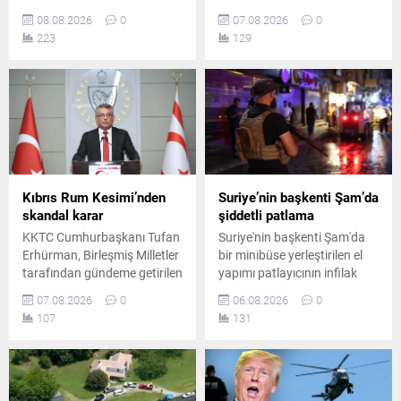
büyüdü. İspanya, İtalya’nın
hükümete bağlı kamplara
08.08.2026
0
07.08.2026
0
kontrolleri kaldırmaması
balistik füze ve İHA'larla
223
129
üzerine karşılık verme kararı
saldırı düzenlediğini
aldı. Uygulama 7 Eylül’e
duyurdu. Gerilimin tırmandığı
kadar sürecek.
bölgede yüzden fazla ölü
olduğu iddia edildi.
Kıbrıs Rum Kesimi’nden
Suriye’nin başkenti Şam’da
skandal karar
şiddetli patlama
KKTC Cumhurbaşkanı Tufan
Suriye'nin başkenti Şam'da
Erhürman, Birleşmiş Milletler
bir minibüse yerleştirilen el
tarafından gündeme getirilen
yapımı patlayıcının infilak
önemli bir adımın Rum
etmesi sonucu ölü ve
07.08.2026
0
06.08.2026
0
yönetimi tarafından geri
yaralıların olduğu bildirildi.
107
131
çevrildiğini duyurdu. Ada
Saldırının Ceramana
genelindeki güven artırıcı
Mahallesi'nde gerçekleştiği
tedbirler tartışılmaya devam
açıklandı.
ediyor.