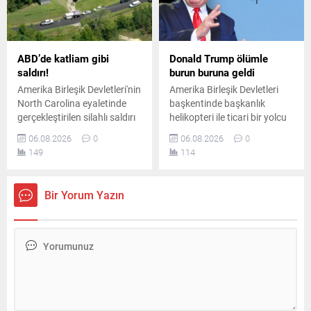
ABD’de katliam gibi
Donald Trump ölümle
saldırı!
burun buruna geldi
Amerika Birleşik Devletleri'nin
Amerika Birleşik Devletleri
North Carolina eyaletinde
başkentinde başkanlık
gerçekleştirilen silahlı saldırı
helikopteri ile ticari bir yolcu
sonucunda çok sayıda kişi
uçağı havada tehlikeli
06.08.2026
0
06.08.2026
0
hayatını kaybetti. Bölgeye
biçimde yakınlaştı. Emniyet
149
114
çok sayıda ekip sevk edilirken
sınırlarının ihlal edildiği olay
olayla ilgili kapsamlı bir
sonrasında havacılık
soruşturma başlatıldı.
otoriteleri geniş çaplı
Bir Yorum Yazın
soruşturma başlattı.