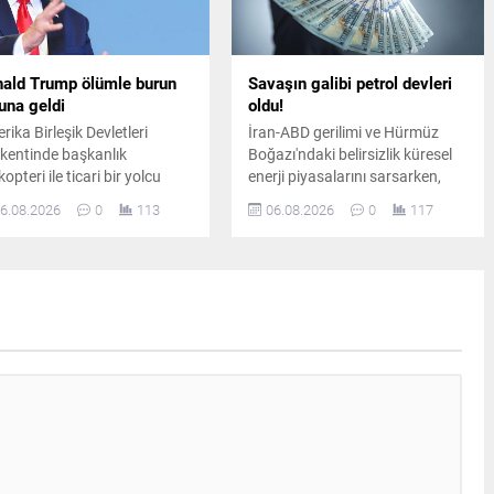
ald Trump ölümle burun
Savaşın galibi petrol devleri
una geldi
oldu!
rika Birleşik Devletleri
İran-ABD gerilimi ve Hürmüz
kentinde başkanlık
Boğazı'ndaki belirsizlik küresel
kopteri ile ticari bir yolcu
enerji piyasalarını sarsarken,
ğı havada tehlikeli biçimde
dünyanın en büyük sekiz petrol
6.08.2026
0
113
06.08.2026
0
117
ınlaştı. Emniyet sınırlarının
şirketi yılın ikinci çeyreğinde
al edildiği olay sonrasında
toplam 93 milyar dolar kâr elde
cılık otoriteleri geniş çaplı
etti.
uşturma başlattı.