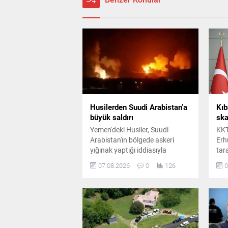
Husilerden Suudi Arabistan’a
Kıb
büyük saldırı
ska
Yemen'deki Husiler, Suudi
KKT
Arabistan'ın bölgede askeri
Erh
yığınak yaptığı iddiasıyla
tar
hükümete bağlı kamplara
öne
07.08.2026
0
126
0
balistik füze ve İHA'larla saldırı
tar
düzenlediğini duyurdu. Gerilimin
duy
tırmandığı bölgede yüzden fazla
artı
ölü olduğu iddia edildi.
dev