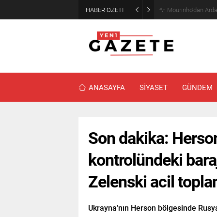
HABER ÖZETİ
Mourinho’dan Arda
ANASAYFA
SİYASET
GÜNDEM
Son dakika: Herso
kontrolündeki baraj
Zelenski acil toplan
Ukrayna’nın Herson bölgesinde Rusya