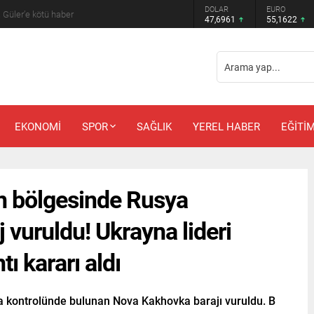
DOLAR
EURO
 Güler’e kötü haber
47,6961
55,1622
EKONOMİ
SPOR
SAĞLIK
YEREL HABER
EĞİTİ
n bölgesinde Rusya
 vuruldu! Ukrayna lideri
tı kararı aldı
 kontrolünde bulunan Nova Kakhovka barajı vuruldu. B