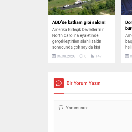
ABD’de katliam gibi saldırı!
Don
bur
Amerika Birleşik Devletleri'nin
North Carolina eyaletinde
Ame
gerçekleştirilen silahlı saldırı
baş
sonucunda çok sayıda kişi
heli
hayatını kaybetti. Bölgeye çok
uça
06.08.2026
0
147
0
sayıda ekip sevk edilirken olayla
yak
ilgili kapsamlı bir soruşturma
ihl
başlatıldı.
hava
sor
Bir Yorum Yazın