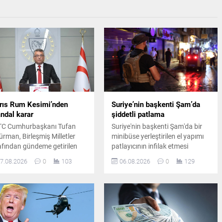
rıs Rum Kesimi’nden
Suriye’nin başkenti Şam’da
ndal karar
şiddetli patlama
C Cumhurbaşkanı Tufan
Suriye'nin başkenti Şam'da bir
ürman, Birleşmiş Milletler
minibüse yerleştirilen el yapımı
afından gündeme getirilen
patlayıcının infilak etmesi
mli bir adımın Rum yönetimi
sonucu ölü ve yaralıların olduğu
7.08.2026
0
103
06.08.2026
0
129
afından geri çevrildiğini
bildirildi. Saldırının Ceramana
urdu. Ada genelindeki güven
Mahallesi'nde gerçekleştiği
rıcı tedbirler tartışılmaya
açıklandı.
am ediyor.