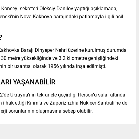
onseyi sekreteri Oleksiy Danilov yaptığı açıklamada,
nski’nin Nova Kakhova barajındaki patlamayla ilgili acil
?
 Kakhovka Barajı Dinyeper Nehri üzerine kurulmuş durumda
 30 metre yüksekliğinde ve 3.2 kilometre genişliğindeki
in bir uzantısı olarak 1956 yılında inşa edilmişti.
LARI YAŞANABİLİR
’de Ukrayna’nın tekrar ele geçirdiği Herson’u sular altında
 ilhak ettiği Kırım’a ve Zaporizhzhia Nükleer Santrali’ne de
erji sorunlarının oluşmasına sebep olabilir.