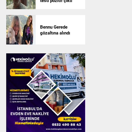
testi pozitif çıktı
Bennu Gerede
gözaltına alındı