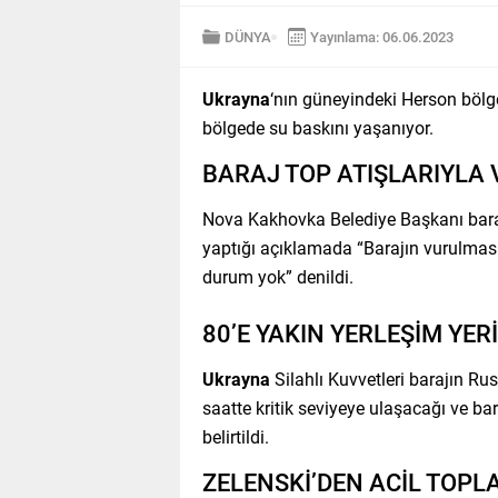
DÜNYA
Yayınlama: 06.06.2023
Ukrayna
‘nın güneyindeki Herson böl
bölgede su baskını yaşanıyor.
BARAJ TOP ATIŞLARIYLA
Nova Kakhovka Belediye Başkanı barajın
yaptığı açıklamada “Barajın vurulması
durum yok” denildi.
80’E YAKIN YERLEŞİM YERİ
Ukrayna
Silahlı Kuvvetleri barajın Ru
saatte kritik seviyeye ulaşacağı ve ba
belirtildi.
ZELENSKİ’DEN ACİL TOPL