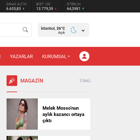
GRAM ALTIN
BIST 100
STERLİN
6.655,83
13.779,39
64,3981
İstanbul,
26
°C
Açık
M
YAZARLAR
KURUMSAL
MAGAZİN
TÜMÜ
Melek Mosso’nun
aylık kazancı ortaya
çıktı