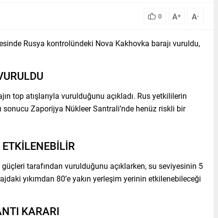
A
A
0
+
-
gesinde Rusya kontrolündeki Nova Kakhovka barajı vuruldu,
 VURULDU
 top atışlarıyla vurulduğunu açıkladı. Rus yetkililerin
 sonucu Zaporijya Nükleer Santrali’nde henüz riskli bir
 ETKİLENEBİLİR
s güçleri tarafından vurulduğunu açıklarken, su seviyesinin 5
rajdaki yıkımdan 80’e yakın yerleşim yerinin etkilenebileceği
ANTI KARARI