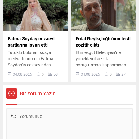
dikkat çekti.
Fatma Soydaş cezaevi
Erdal Beşikçioğlu’nun testi
şartlarına isyan etti
pozitif çıktı
Tutuklu bulunan sosyal
Etimesgut Belediyesi’ne
medya fenomeni Fatma
yönelik yolsuzluk
Soydaş'ın cezaevinden
soruşturması kapsamında
yakınları aracılığıyla
tutuklanan ve görevden
04.08.2026
0
58
04.08.2026
0
27
gönderdiği öne sürülen
uzaklaştırılan Belediye
mesajında pişmanlığını dile
Başkanı Erdal
getirdiği ve tahliye talebinde
Beşikçioğlu’nun laboratuvar
Bir Yorum Yazın
bulunduğu iddia edildi.
incelemesinde esrar testinin
pozitif çıktığı bildirildi.