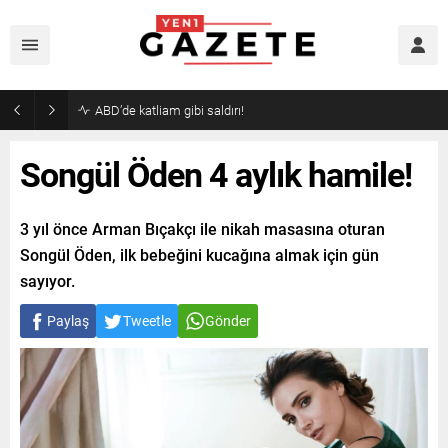
ABD’de katliam gibi saldırı!
Songül Öden 4 aylık hamile!
3 yıl önce Arman Bıçakçı ile nikah masasına oturan
Songül Öden, ilk bebeğini kucağına almak için gün
sayıyor.
Paylaş
Tweetle
Gönder