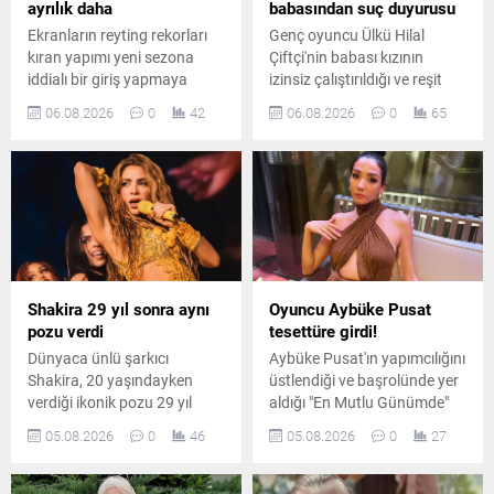
ayrılık daha
babasından suç duyurusu
Ekranların reyting rekorları
Genç oyuncu Ülkü Hilal
kıran yapımı yeni sezona
Çiftçi'nin babası kızının
iddialı bir giriş yapmaya
izinsiz çalıştırıldığı ve reşit
hazırlanıyor. Kadroda önemli
olmadığı halde bir ilişki
06.08.2026
0
42
06.08.2026
0
65
ayrılıklar yaşanırken diziye
yaşadığı iddiasıyla savcılığa
sürpriz bir oyuncu dahil
başvurdu. Yaşanan
oluyor.
gelişmeler magazin ve hukuk
kulislerinde geniş yankı
uyandırdı.
Shakira 29 yıl sonra aynı
Oyuncu Aybüke Pusat
pozu verdi
tesettüre girdi!
Dünyaca ünlü şarkıcı
Aybüke Pusat'ın yapımcılığını
Shakira, 20 yaşındayken
üstlendiği ve başrolünde yer
verdiği ikonik pozu 29 yıl
aldığı "En Mutlu Günümde"
sonra yeniden canlandırdı.
filminden ilk kareler
05.08.2026
0
46
05.08.2026
0
27
Ünlü sanatçının paylaşımı
paylaşıldı. Oyuncunun
kısa sürede sosyal medyada
canlandırdığı karakter için
büyük ilgi gördü.
kullandığı yeni görünüm